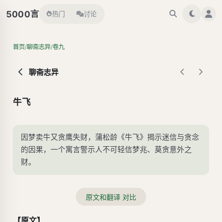
言
5000
热门
讨论
/
/
首页
聊斋志异
卷九
聊斋志异
牛飞
因梦卖牛又贪鹰失财，蒲松龄《牛飞》揭示迷信与贪念
的因果，一个寓言警示人不可轻信梦兆、莫贪意外之
财。
原文和翻译 对比
【原文】