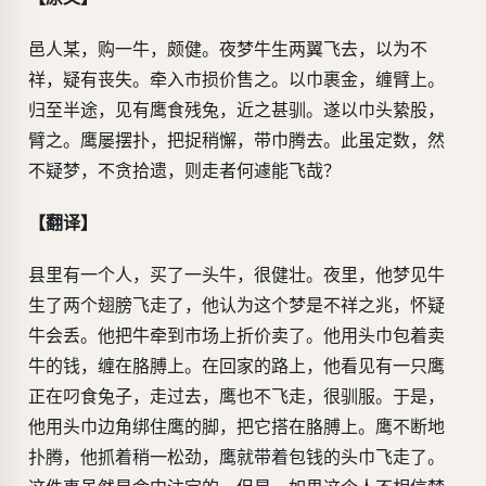
邑人某，购一牛，颇健。夜梦牛生两翼飞去，以为不
祥，疑有丧失。牵入市损价售之。以巾裹金，缠臂上。
归至半途，见有鹰食残兔，近之甚驯。遂以巾头絷股，
臂之。鹰屡摆扑，把捉稍懈，带巾腾去。此虽定数，然
不疑梦，不贪拾遗，则走者何遽能飞哉？
【翻译】
县里有一个人，买了一头牛，很健壮。夜里，他梦见牛
生了两个翅膀飞走了，他认为这个梦是不祥之兆，怀疑
牛会丢。他把牛牵到市场上折价卖了。他用头巾包着卖
牛的钱，缠在胳膊上。在回家的路上，他看见有一只鹰
正在叼食兔子，走过去，鹰也不飞走，很驯服。于是，
他用头巾边角绑住鹰的脚，把它搭在胳膊上。鹰不断地
扑腾，他抓着稍一松劲，鹰就带着包钱的头巾飞走了。