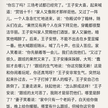
“你忘了吗？三场考试都已经完了。”王子安大喜，起来喊
道：“赏钱十千！”家人又像刚才那样诳他。又过了一阵
儿，一个人急急忙忙地进来，说：“你殿试中了翰林，随
从们在此。”果然见有两个人在床下拜见他，穿戴都很整
洁华丽。王子安叫家人赏赐他们酒饭，家人又骗他，暗
笑他喝醉了。后来，王子安想，不能不出去在乡里显耀
一番。他大喊跟班随从，喊了几十声，也没人答应。家
人笑着说：“你先躺着等一会儿，我们去找他们。”又过了
很久，跟班的果然又来了。王子安捶床跺脚，大骂：“蠢
奴才去哪儿了！”跟班的生气地说：“你这穷酸无赖！这是
和你闹着玩呢，你还真骂呀？”王子安非常生气，突然站
起来扑过去，一下子打掉了那人的帽子。王子安自己也
跌倒了。王妻走进来，扶起他说：“怎么醉成这样！”王子
安说：“跟班的太可恶了，我刚才是惩罚他们，哪里是醉
了？”妻子笑着说：“家中只有一个老妈子，白天给你做
饭，晚上给你暖脚。哪里有什么跟班，伺候你这穷骨