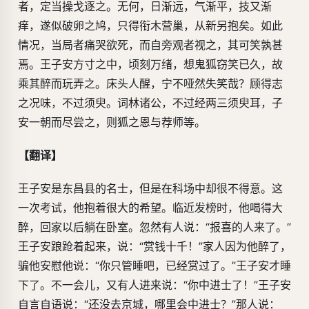
者，定当操戈逐之。无何，日渐远，气渐平，技又渐
痒，遂似破卵之鸠，只得衔木营巢，从新另抱矣。如此
情况，当局者痛哭欲死，而自旁观者视之，其可笑孰甚
焉。王子安方寸之中，顷刻万绪，想鬼狐窃笑已久，故
乘其醉而玩弄之。床头人醒，宁不哑然失笑哉？顾得志
之况味，不过须臾。词林诸公，不过经两三须臾耳，子
安一朝而尽尝之，则狐之恩与荐师等。
【翻译】
王子安是东昌县的名士，但是在科场中却很不得意。这
一次考试，他抱着很大的希望。临近发榜时，他喝得大
醉，回家以后躺在卧室。忽然有人说：“报喜的人来了。”
王子安踉跄着起来，说：“赏钱十千！”家人因为他醉了，
骗他安慰他说：“你只管睡吧，已经赏过了。”王子安才睡
下了。不一会儿，又有人进来说：“你中进士了！”王子安
自言自语说：“还没去京城，哪里会中进士？”那人说：