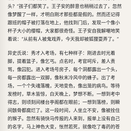
头？”孩子们都笑了。王子安的醉意也稍稍过去了，忽然
像梦醒了一样，才明白刚才那些都是假的。然而还记得
跟班的帽子被打落在地上，他找到门后，发现一个像小
杯子大小的缨帽，大家都很奇怪。王子安自我解嘲地笑
着说：“从前有人被鬼戏弄，今天我却被狐狸耍弄了。”
异史氏说：秀才入考场，有七种样子：刚进去时光着
脚，提着篮子，像乞丐。点名时，考官呵斥，差人责
骂，像囚犯。进入考场号房子，每个洞都露出一个头，
每一房都露出一双脚，像秋末冷风中的蜂子。出了考
场，一个个失魂落魄，天地变色，像出笼的病鸟。等待
发榜时，草木皆惊，白天晚上，梦想不断。一想到考中
得志，则顷刻间楼台亭阁都在眼前；一想到落榜，则瞬
间骸骨都腐烂了。这一段时间，人坐立不安，像被拴住
的猴子。忽然有骑快马传报的人来到，报单上没有自己
的名字，马上神色大变，怅然若死，就像吃了毒药的苍