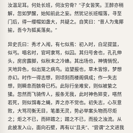
汝温足耳。何处长班，伺汝穷骨？”子女皆笑。王醉亦稍
解，忽如梦醒，始知前此之妄。然犹记长班帽落，寻至
门后，得一缨帽如盏大，共疑之。自笑曰：“昔人为鬼揶
揄，吾今为狐奚落矣。”
异史氏曰：秀才入闱，有七似焉：初入时，白足提篮，
似丐。唱名时，官呵隶骂，似囚。其归号舍也，孔孔伸
头，房房露脚，似秋末之冷蜂。其出场也，神情惝怳，
天地异色，似出笼之病鸟。迨望报也，草木皆惊，梦想
亦幻。时作一得志想，则顷刻而楼阁俱成；作一失志
想，则瞬息而骸骨已朽。此际行坐难安，则似被絷之
猱。忽然而飞骑传人，报条无我，此时神色猝变，嗒然
若死，则似饵毒之蝇，弄之亦不觉也。初失志，心灰意
败，大骂司衡无目，笔墨无灵，势必举案头物而尽炬
之；炬之不已，而碎踏之；踏之不已，而投之浊流。从
此披发入山，面向石壁，再有以“且夫”、“尝谓”之文进我