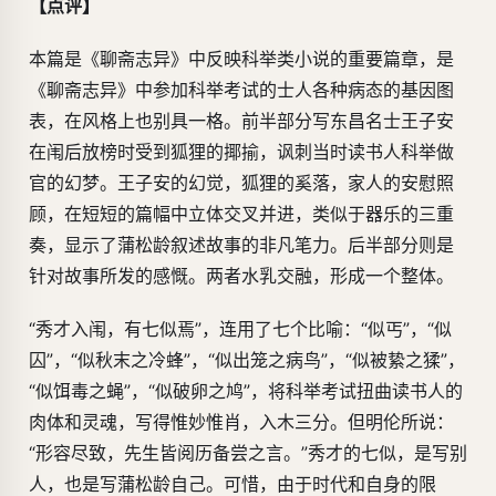
【点评】
本篇是《聊斋志异》中反映科举类小说的重要篇章，是
《聊斋志异》中参加科举考试的士人各种病态的基因图
表，在风格上也别具一格。前半部分写东昌名士王子安
在闱后放榜时受到狐狸的揶揄，讽刺当时读书人科举做
官的幻梦。王子安的幻觉，狐狸的奚落，家人的安慰照
顾，在短短的篇幅中立体交叉并进，类似于器乐的三重
奏，显示了蒲松龄叙述故事的非凡笔力。后半部分则是
针对故事所发的感慨。两者水乳交融，形成一个整体。
“秀才入闱，有七似焉”，连用了七个比喻：“似丐”，“似
囚”，“似秋末之冷蜂”，“似出笼之病鸟”，“似被絷之猱”，
“似饵毒之蝇”，“似破卵之鸠”，将科举考试扭曲读书人的
肉体和灵魂，写得惟妙惟肖，入木三分。但明伦所说：
“形容尽致，先生皆阅历备尝之言。”秀才的七似，是写别
人，也是写蒲松龄自己。可惜，由于时代和自身的限