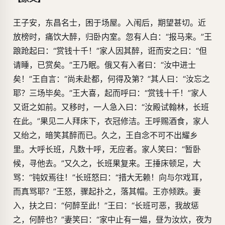
王子安，东昌名士，困于场屋。入闱后，期望甚切。近
放榜时，痛饮大醉，归卧内室。忽有人白：“报马来。”王
踉跄起曰：“赏钱十千！”家人因其醉，诳而安之曰：“但
请睡，已赏矣。”王乃眠。俄又有入者曰：“汝中进士
矣！”王自言：“尚未赴都，何得及第？”其人曰：“汝忘之
耶？三场毕矣。”王大喜，起而呼曰：“赏钱十千！”家人
又诳之如前。又移时，一人急入曰：“汝殿试翰林，长班
在此。”果见二人拜床下，衣冠修洁。王呼赐酒食，家人
又绐之，暗笑其醉而已。久之，王自念不可不出耀乡
里。大呼长班，凡数十呼，无应者。家人笑曰：“暂卧
候，寻他去。”又久之，长班果复来。王捶床顿足，大
骂：“钝奴焉往！”长班怒曰：“措大无赖！向与尔戏耳，
而真骂耶？”王怒，骤起扑之，落其帽。王亦倾跌。妻
入，扶之曰：“何醉至此！”王曰：“长班可恶，我故惩
之，何醉也？”妻笑曰：“家中止有一媪，昼为汝炊，夜为