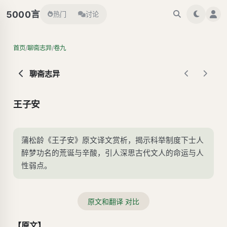
言
5000
热门
讨论
/
/
首页
聊斋志异
卷九
聊斋志异
王子安
蒲松龄《王子安》原文译文赏析，揭示科举制度下士人
醉梦功名的荒诞与辛酸，引人深思古代文人的命运与人
性弱点。
原文和翻译 对比
【原文】