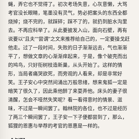
蝇，弄它也不觉得了。初次考场失意，心灰意懒，大骂
考官没长眼睛，笔墨没有灵气，势必把案头的东西全都
烧掉；烧不完的，就踩碎；踩不了的，就扔到脏水沟里
去。不再应科举了。从此要披发入山，面向石壁，再有
说要以“且夫”“尝谓”之文来推荐给自己的，一定要操戈赶
他走。过了一段时间，失败的日子渐渐远去，气也渐渐
平了，想做文章的心渐渐痒起来，于是，像个破壳而出
的鸠鸟，只好衔树枝造新巢，从头开始了。这样的情
形，当局者痛哭欲死，而旁观的人看来，却是非常好
笑。王子安心中突然间涌出万般思绪，想来鬼狐一定是
暗笑了很久了，因此乘他醉了来耍弄他。床头的妻子很
清醒，怎会不哑然失笑呢？看一看得意时的情景、滋
味，不过是一瞬间罢了。翰林院的各位，也不过是经历
了两三个瞬间罢了，王子安一下子便都尝到了，那么，
狐狸的恩惠与举荐的考官的恩惠是一样的。