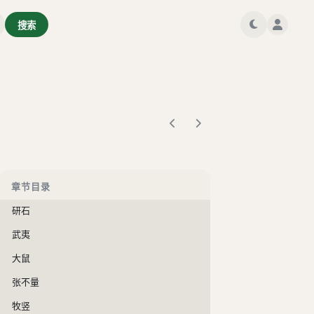
佟客
搜索
辽阳军
张贡士
爱奴
单父宰
孙必振
邑人
章节目录
元宝
研石
武夷
大鼠
张不量
牧竖