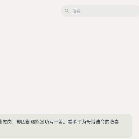
熊虎肉，却因御赐熊掌功亏一篑。看孝子为母博诰命的悲喜