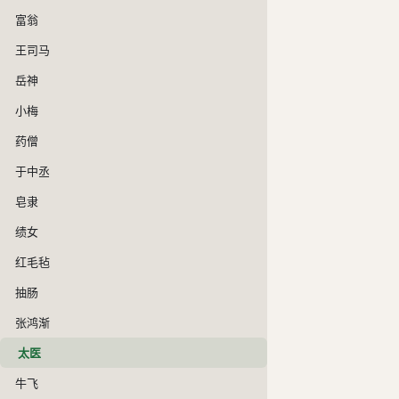
富翁
王司马
岳神
小梅
药僧
于中丞
皂隶
绩女
红毛毡
抽肠
张鸿渐
太医
牛飞