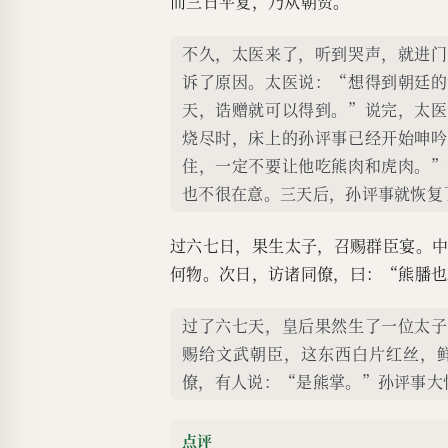
而三日平复，乃从朝贺。
不久，太医来了，听到哭声，就进门
诉了原因。太医说：“想得到朝廷的
天，诰赠就可以得到。”说完，太医
烧尽时，床上的孙评事已经开始呻吟
住，一定不要让他吃熊肉和虎肉。”
也不很在意。三天后，孙评事就恢复
过六七日，果生太子，召赐群臣宴。
何物。次日，访诸同僚，曰：“熊膰也
过了六七天，皇后果然生了一位太子
赐给文武朝臣，这东西白片红丝，
僚，有人说：“是熊掌。”孙评事大
点评