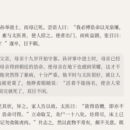
。孙举进士，而母已死。尝语人曰：“我必博诰命以光泉壤，
。素与太医善，使人招之。使者出门，而疾益剧，张目曰：
！”遂卒，目不瞑。
父亲，母亲十九岁开始守寡。孙评事中进士时，母亲已经
母亲得到朝廷的诰命，使母亲在地下也感到荣耀，这才不
他突然得了暴病，十分严重。他平时与太医很好，就让人
病就更重了，他睁着眼睛说：“活着不能扬名，使亲人荣
说完就死了，双目不闭。
见其状，异之。家人告以故。太医曰：“欲得诰赠，即亦不
，诰命可得。”立命取艾，灸尸一十八处。炷将尽，床上已
切记勿食熊虎肉。”共志之，然以此物不常有，颇不关意。既