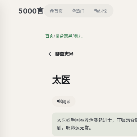
言
5000
首页
热门
讨论
/
/
首页
聊斋志异
卷九
聊斋志异
太医
朗读
太医妙手回春救活暴毙进士，叮嘱勿食
剧，叹命运无常。