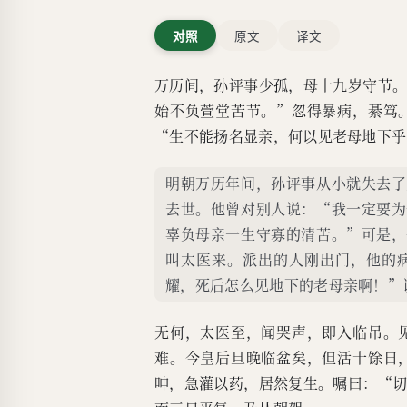
对照
原文
译文
万历间，孙评事少孤，母十九岁守节
始不负萱堂苦节。”忽得暴病，綦笃
“生不能扬名显亲，何以见老母地下乎
明朝万历年间，孙评事从小就失去了
去世。他曾对别人说：“我一定要为
辜负母亲一生守寡的清苦。”可是，
叫太医来。派出的人刚出门，他的
耀，死后怎么见地下的老母亲啊！”
无何，太医至，闻哭声，即入临吊。
难。今皇后旦晚临盆矣，但活十馀日
呻，急灌以药，居然复生。嘱曰：“