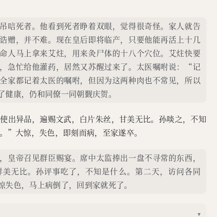
吊唁死者。他看到死者睁着双眼，觉得很奇怪。家人就告
诰赠，并不难。现在皇后即将临产，只要他能再活上十几
命人马上拿来艾炷，用来灸尸体的十八个穴位。艾炷快要
，急忙给他灌药，居然又苏醒过来了。太医嘱咐说：“记
全家都记着太医的嘱咐，但因为这两种肉也不常见，所以
了健康，仍和同僚一同朝觐庆贺。
中使出异品，遍赐文武，白片朱丝，甘美无比。孙啖之，不知
。”大惊，失色，即刻而病，至家遂卒。
，皇帝召见群臣赐宴。席中太监捧出一盘不寻常的东西，
鲜美无比。孙评事吃了，不知是什么。第二天，访问各同
惊失色，马上病倒了，回到家就死了。
▾