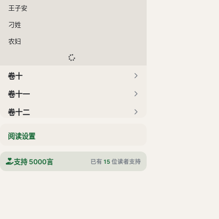
王子安
刁姓
农妇
卷十
卷十一
卷十二
阅读设置
支持 5000言
已有
15
位读者支持