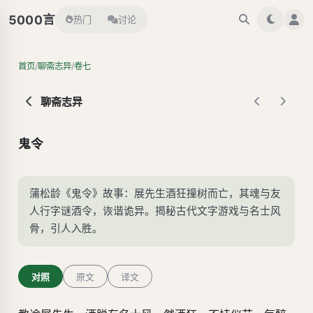
言
5000
热门
讨论
/
/
首页
聊斋志异
卷七
聊斋志异
鬼令
蒲松龄《鬼令》故事：展先生酒狂撞树而亡，其魂与友
人行字谜酒令，诙谐诡异。揭秘古代文字游戏与名士风
骨，引人入胜。
对照
原文
译文