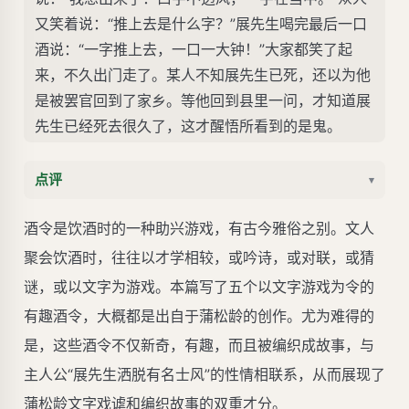
又笑着说：“推上去是什么字？”展先生喝完最后一口
酒说：“一字推上去，一口一大钟！”大家都笑了起
来，不久出门走了。某人不知展先生已死，还以为他
是被罢官回到了家乡。等他回到县里一问，才知道展
先生已经死去很久了，这才醒悟所看到的是鬼。
点评
▾
酒令是饮酒时的一种助兴游戏，有古今雅俗之别。文人
聚会饮酒时，往往以才学相较，或吟诗，或对联，或猜
谜，或以文字为游戏。本篇写了五个以文字游戏为令的
有趣酒令，大概都是出自于蒲松龄的创作。尤为难得的
是，这些酒令不仅新奇，有趣，而且被编织成故事，与
主人公“展先生洒脱有名士风”的性情相联系，从而展现了
蒲松龄文字戏谑和编织故事的双重才分。