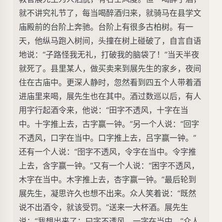
就不讲究礼节了，每当喝醉酒归来，就骑马在县学文
庙殿前的台阶上奔驰。台阶上有很多古柏树。有一
天，他纵马跑入树间，头撞在树上碰破了，自言自语
地说：“子路怪我无礼，打破我的脑袋了！”当天半夜
就死了。县里某人，做买卖来到展先生的家乡，夜间
住在古庙中。更深人静时，忽然看到四五个人带着酒
进庙里来喝，展先生也在其中。酒过数巡以后，有人
用字行起酒令来，他说：“田字不透风，十字在当
中。十字推上去，古字赢一钟。”另一个人说：“回字
不透风，口字在当中。口字推上去，吕字赢一钟。”
还有一个人说：“囹字不透风，令字在当中。令字推
上去，含字赢一钟。”又有一个人说：“困字不透风，
木字在当中。木字推上去，杏字赢一钟。”最后轮到
展先生，凝思许久也想不出来。众人笑着说：“既然
说不出酒令，就该受罚。”送来一大杯酒。展先生
说：“我想出来了：曰字不透风，一字在当中。”众人