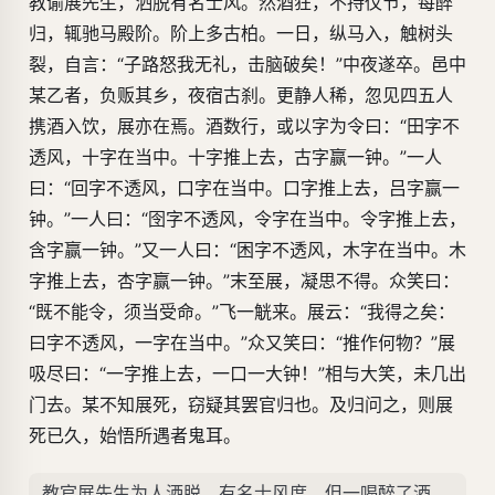
教谕展先生，洒脱有名士风。然酒狂，不持仪节，每醉
归，辄驰马殿阶。阶上多古柏。一日，纵马入，触树头
裂，自言：“子路怒我无礼，击脑破矣！”中夜遂卒。邑中
某乙者，负贩其乡，夜宿古刹。更静人稀，忽见四五人
携酒入饮，展亦在焉。酒数行，或以字为令曰：“田字不
透风，十字在当中。十字推上去，古字赢一钟。”一人
曰：“回字不透风，口字在当中。口字推上去，吕字赢一
钟。”一人曰：“囹字不透风，令字在当中。令字推上去，
含字赢一钟。”又一人曰：“困字不透风，木字在当中。木
字推上去，杏字赢一钟。”末至展，凝思不得。众笑曰：
“既不能令，须当受命。”飞一觥来。展云：“我得之矣：
曰字不透风，一字在当中。”众又笑曰：“推作何物？”展
吸尽曰：“一字推上去，一口一大钟！”相与大笑，未几出
门去。某不知展死，窃疑其罢官归也。及归问之，则展
死已久，始悟所遇者鬼耳。
教官展先生为人洒脱，有名士风度。但一喝醉了酒，