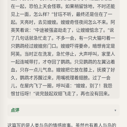
在一起，恐怕上天会怪罪。如果稍留馀地，不时还能
见上一面，怎么样？”甘珏不听，最终还是住在了一
起。天亮时，去见嫂嫂。嫂嫂奇怪夜间怎么不来。阿
英笑着说：“中途被强盗劫走了，让嫂嫂惦念了。”说
了几句话就急忙走了。不多一会，有一只大猫叼着一
只鹦鹉经过嫂嫂房门口。嫂嫂吓得要命，暗想肯定是
阿英。当时正在洗发，急忙停止，大声呼叫，家里人
一起连喊带打，才夺回了鹦鹉。只见鹦鹉的左翼沾着
血，只存一点儿气息。嫂嫂把它放在膝上，抚摸了好
久，鹦鹉才苏醒过来，用嘴梳理着翅膀。过了一会
儿，在屋内飞了一圈，呼叫道：“嫂嫂，别了！我怨
恨甘珏呀！”说完鼓起双翅飞走了，再也没有回来。
点评
▾
这篇写的是人类与鸟的情感故事。虽然也有着人与鸟的