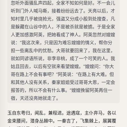
忽听外面骚乱声四起，全家不知如何是好。不一会儿
听到门外人喊马嘶，接着纷纷远去了。天亮以后，才
知村里几乎被烧抢光，强盗又分成小股到处搜查，凡
是躲藏在山谷中的人，不是被杀就是被掳。于是全家
人更加感激阿英，把她看成了神人。阿英忽然对嫂嫂
说：“我这次来，只是因为难忘嫂嫂的情义，帮你分
担一些离乱中的忧愁。大哥就要回来了，我在这里，
就如同谚语所说，非李非桃，成了一个可笑的人。我
姑且回去，以后有空就来看望嫂嫂。”嫂嫂问：“你大
哥在路上不会有事吧？”阿英说：“在路上有大难。但
和其他人没有关系，秦家姐姐受过哥哥大恩，一定会
报答的，所以不会有什么事。”嫂嫂挽留阿英再住一
宿，天还没亮她就走了。
玉自东粤归，闻乱，兼程进。途遇寇，主仆弃马，各以
金束腰间，潜身丛棘中。一秦吉了，飞集棘上，展翼覆