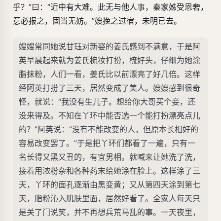
乎？”曰：“近中有大难。此无与他人事，秦家姊受恩奢，
意必报之，固当无妨。”嫂挽之过宿，未明已去。
嫂嫂常同她说甘珏对新娶的姜氏感到不满意，于是阿
英早晨起来就为姜氏梳妆打扮，梳好头，仔细为她涂
脂抹粉，人们一看，姜氏比以前漂亮了好几倍。这样
经阿英打扮了三天，居然变成了美人。嫂嫂感到很奇
怪，就说：“我没有生儿子。想给你大哥买个妾，还
没来得及。不知在丫环中能否选一个能打扮漂亮点儿
的？”阿英说：“没有不能改变的人，但原本长相好的
容易改变罢了。”于是把丫环们都看了一遍，只有一
名长得又黑又丑的，有宜男相。就喊来让她洗了洗，
接着用浓粉杂和各种药末给她涂在脸上。这样涂了三
天，丫环的面孔逐渐由黑变黄；又从第四天涂到第七
天，脂粉沁入肌肤里面，居然好看了。全家人每天只
是关了门说笑，并不再想兵荒马乱的事。一天夜里，