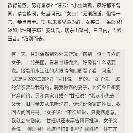
欲背前盟，另订秦家？”珏云：“小生幼孤，夙好都不曾
闻，请言族阀，归当问兄。”女曰：“无须细道，但得一
言，妾当自至。”珏以未禀兄命为辞。女笑曰：“呆郎君！
遂如此怕哥子耶？妾陆氏，居东山望村。三日内，当候
玉音。”乃别而去。
有一天，甘珏偶然到郊外去游玩，遇到一位十五六的
女子，十分美丽，看着甘珏微笑，好像有什么话要
说。接着用水汪汪的大眼睛向四周看了看，问道：
“您是甘家的二郎吗？”甘珏说：“是的。”女子说：“您
的父亲曾与我有约，聘我做您的妻子，为何今日想要
背弃前约，另和秦家订婚？”甘珏说：“我从小失去了
父母，旧时亲友从未听说过，请说说你家的姓氏，我
回去问问哥哥。”女子说：“不须细说，只要您愿意，
我就会来您家。”甘珏以还未禀告哥哥推辞。女子笑
着说：“傻郎君！竟这样怕哥哥吗？我姓陆，住在东