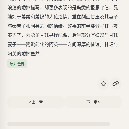
浪漫的婚嫁描写，却更多表现的是鸟类的报恩守信，兄
嫂对于弟弟和弟媳的人伦之情，重在刻画甘玉及其妻子
与秦吉了和阿英之间的情缘。故事的前半部分写甘玉救
秦吉了，为弟弟甘珏寻找配偶，后半部分写嫂嫂与甘珏
妻子——鹦鹉幻化的阿英——之间深厚的情谊。甘珏与
阿英的婚嫁虽然…
展开全部
上一章
下一章