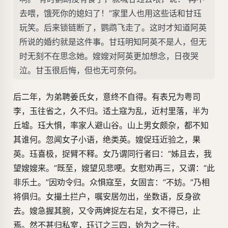
去喂，饿死你的媳妇了！”家里人也用这些话和甘珏
玩笑。后来锁链断了，鹦鹉飞走了。这时才知道阿英
所说的婚约就是这件事。甘珏明知阿英不是人，但无
时无刻不在思念她。嫂嫂对阿英更加想念，日夜哭
泣。甘玉很后悔，但也无可奈何。
后二年，为弟聘姜氏女，意终不自得。有表兄为粤司
李，玉往省之，久不归。适土寇为乱，近村里落，半为
丘墟。珏大惧，率家人避山谷。山上男女颇杂，都不知
其谁何。忽闻女子小语，绝类英。嫂促珏近验之，果
英。珏喜极，捉臂不释。女乃谓同行者曰：“姊且去，我
望嫂嫂来。”既至，嫂望见悲哽。女慰劝再三，又谓：“此
非乐土。”因劝令归。众惧寇至，女固言：“不妨。”乃相
将俱归。女撮土拦户，嘱安居勿出，坐数语，反身欲
去。嫂急握其腕，又令两婢捉左右足，女不得已，止
焉。然不甚归私室，珏订之三四，始为之一往。