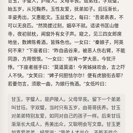
甘玉，字璧人，庐陵人。父母早丧。遗弟珏，字双璧，
始五岁，从兄鞠养。玉性友爱，抚弟如子。后珏渐长，
丰姿秀出，又惠能文。玉益爱之，每曰：“吾弟表表，不
可以无良匹。”然简拔过刻，姻卒不就。适读书匡山僧
寺，夜初就枕，闻窗外有女子声。窥之，见三四女郎席
地坐，数婢陈肴酒，皆殊色也。一女曰：“秦娘子，阿英
何不来？”下座者曰：“昨自函谷来，被恶人伤右臂，不能
同游，方用恨恨。”一女曰：“前宵一梦大恶，今犹汗
悸。”下座者摇手曰：“莫道莫道！今宵姊妹欢会，言之吓
人不快。”女笑曰：“婢子何胆怯尔尔！便有虎狼衔去耶？
若要勿言，须歌一曲，为娘行侑酒。”女低吟曰：
甘玉，字璧人，是庐陵人。父母早丧。留下一个弟弟
叫甘珏，字双璧，当时只有五岁，由哥哥抚养。甘玉
对弟弟特别友爱，如同对自己的孩子一样。后来甘珏
渐渐长大成人，秀美出众，又聪明会写文章。甘玉更
加喜爱弟弟，经常说：“我弟人才出众，不能不找个