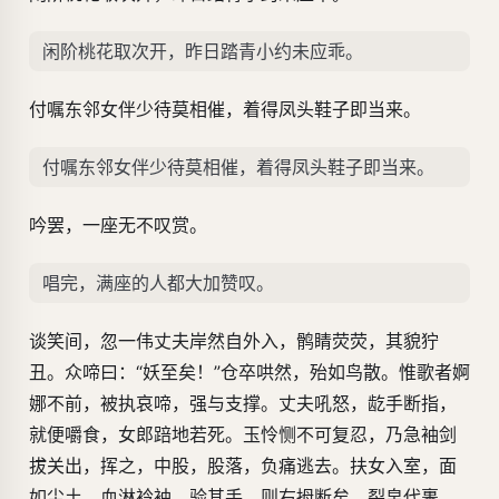
闲阶桃花取次开，昨日踏青小约未应乖。
付嘱东邻女伴少待莫相催，着得凤头鞋子即当来。
付嘱东邻女伴少待莫相催，着得凤头鞋子即当来。
吟罢，一座无不叹赏。
唱完，满座的人都大加赞叹。
谈笑间，忽一伟丈夫岸然自外入，鹘睛荧荧，其貌狞
丑。众啼曰：“妖至矣！”仓卒哄然，殆如鸟散。惟歌者婀
娜不前，被执哀啼，强与支撑。丈夫吼怒，龁手断指，
就便嚼食，女郎踣地若死。玉怜恻不可复忍，乃急袖剑
拔关出，挥之，中股，股落，负痛逃去。扶女入室，面
如尘土，血淋衿袖，验其手，则右拇断矣。裂帛代裹