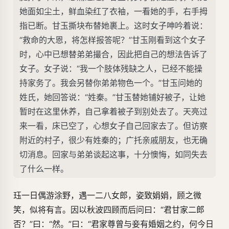
她面如尘土，鲜血染红了衣袖，一看她的手，右手拇
指已断。甘玉撕块布替她裹上。这时女子呻吟着说：
“救命的大恩，将怎样报答呢？”甘玉刚看到这个女子
时，心中已想替弟弟撮合，因此把自己的想法告诉了
女子。女子说：“我一个肢体残缺之人，已经不能操
持家务了。我会另替你弟弟物色一个。”甘玉问她的
姓氏，她回答说：“姓秦。”甘玉替她铺好被子，让她
暂时在这里休养，自己拿着被子到别处去了。天亮过
来一看，床已空了，心想女子自己回家去了。但访察
附近的村子，很少有姓秦的；广托亲戚朋友，也无确
切消息。回家与弟弟谈起这事，十分懊悔，如同失去
了什么一样。
珏一日偶游涂野，遇一二八女郎，姿致娟娟，顾之微
笑，似将有言。因以秋波四顾而后问曰：“君甘家二郎
否？”曰：“然。”曰：“君家尊曾与妾有婚姻之约，何今日