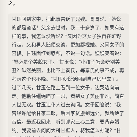
之。
甘珏回到家中，把此事告诉了兄嫂。哥哥说：“她说
的都是谎话！父亲去世时，我二十多岁了，如果有这
样的事，我怎么没听说？”又因为这女子独自在旷野
行走，又和男人随便交谈，更加鄙视她。又问女子的
容貌。甘珏面红到脖颈，不说一句话。嫂嫂笑着说：
“想必是个美貌女子。”甘玉说：“小孩子怎会辨别美
丑？纵然美丽，也比不上秦氏，等秦氏的事不成，再
考虑这个也不晚。”甘珏没说话回到自己房里去了。
过了几天，甘玉在路上看到一位女子，边哭边向前
走。他勒住缰绳瞄了一眼，看到女子美丽非凡，简直
人世无双。甘玉让仆人过去询问。女子回答说：“我
曾经许配给甘家二郎，后因家贫搬到远处，就断绝了
音信。最近我回来，听到郎家三心二意，要背弃婚
约。我要前去问问大哥甘璧人，将我怎么办呢？”甘