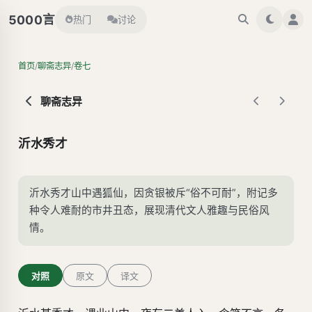
言
5000
热门
讨论
/
/
首页
聊斋志异
卷七
聊斋志异
沂水秀才
沂水秀才山中遇狐仙，因贪银被斥“俗不可耐”，附记多
种令人难耐的市井丑态，展现清代文人雅趣与民俗风
情。
对照
原文
译文