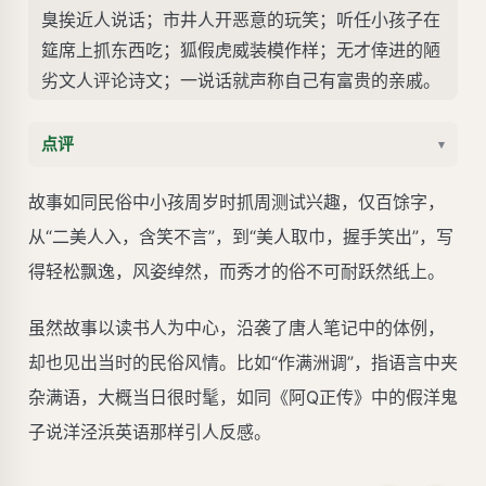
臭挨近人说话；市井人开恶意的玩笑；听任小孩子在
筵席上抓东西吃；狐假虎威装模作样；无才倖进的陋
劣文人评论诗文；一说话就声称自己有富贵的亲戚。
点评
▾
故事如同民俗中小孩周岁时抓周测试兴趣，仅百馀字，
从“二美人入，含笑不言”，到“美人取巾，握手笑出”，写
得轻松飘逸，风姿绰然，而秀才的俗不可耐跃然纸上。
虽然故事以读书人为中心，沿袭了唐人笔记中的体例，
却也见出当时的民俗风情。比如“作满洲调”，指语言中夹
杂满语，大概当日很时髦，如同《阿Q正传》中的假洋鬼
子说洋泾浜英语那样引人反感。