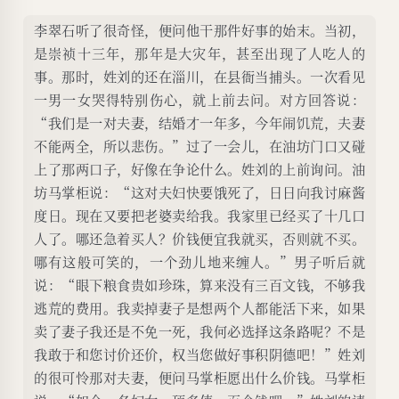
李翠石听了很奇怪，便问他干那件好事的始末。当初，
是崇祯十三年，那年是大灾年，甚至出现了人吃人的
事。那时，姓刘的还在淄川，在县衙当捕头。一次看见
一男一女哭得特别伤心，就上前去问。对方回答说：
“我们是一对夫妻，结婚才一年多，今年闹饥荒，夫妻
不能两全，所以悲伤。”过了一会儿，在油坊门口又碰
上了那两口子，好像在争论什么。姓刘的上前询问。油
坊马掌柜说：“这对夫妇快要饿死了，日日向我讨麻酱
度日。现在又要把老婆卖给我。我家里已经买了十几口
人了。哪还急着买人？价钱便宜我就买，否则就不买。
哪有这般可笑的，一个劲儿地来缠人。”男子听后就
说：“眼下粮食贵如珍珠，算来没有三百文钱，不够我
逃荒的费用。我卖掉妻子是想两个人都能活下来，如果
卖了妻子我还是不免一死，我何必选择这条路呢？不是
我敢于和您讨价还价，权当您做好事积阴德吧！”姓刘
的很可怜那对夫妻，便问马掌柜愿出什么价钱。马掌柜