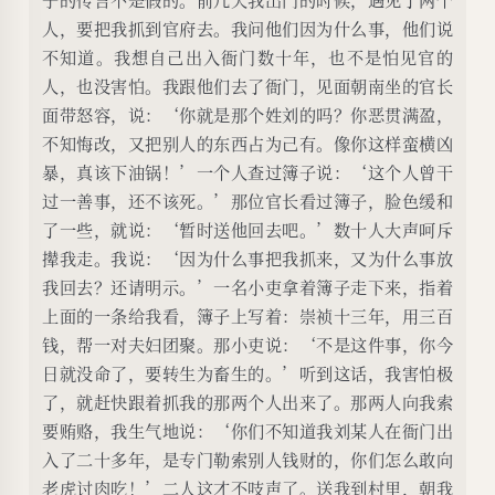
人，要把我抓到官府去。我问他们因为什么事，他们说
不知道。我想自己出入衙门数十年，也不是怕见官的
人，也没害怕。我跟他们去了衙门，见面朝南坐的官长
面带怒容，说：‘你就是那个姓刘的吗？你恶贯满盈，
不知悔改，又把别人的东西占为己有。像你这样蛮横凶
暴，真该下油锅！’一个人查过簿子说：‘这个人曾干
过一善事，还不该死。’那位官长看过簿子，脸色缓和
了一些，就说：‘暂时送他回去吧。’数十人大声呵斥
撵我走。我说：‘因为什么事把我抓来，又为什么事放
我回去？还请明示。’一名小吏拿着簿子走下来，指着
上面的一条给我看，簿子上写着：崇祯十三年，用三百
钱，帮一对夫妇团聚。那小吏说：‘不是这件事，你今
日就没命了，要转生为畜生的。’听到这话，我害怕极
了，就赶快跟着抓我的那两个人出来了。那两人向我索
要贿赂，我生气地说：‘你们不知道我刘某人在衙门出
入了二十多年，是专门勒索别人钱财的，你们怎么敢向
老虎讨肉吃！’二人这才不吱声了。送我到村里，朝我