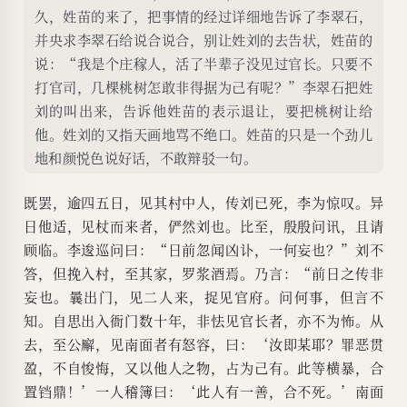
久，姓苗的来了，把事情的经过详细地告诉了李翠石，
并央求李翠石给说合说合，别让姓刘的去告状，姓苗的
说：“我是个庄稼人，活了半辈子没见过官长。只要不
打官司，几棵桃树怎敢非得据为己有呢？”李翠石把姓
刘的叫出来，告诉他姓苗的表示退让，要把桃树让给
他。姓刘的又指天画地骂不绝口。姓苗的只是一个劲儿
地和颜悦色说好话，不敢辩驳一句。
既罢，逾四五日，见其村中人，传刘已死，李为惊叹。异
日他适，见杖而来者，俨然刘也。比至，殷殷问讯，且请
顾临。李逡巡问曰：“日前忽闻凶讣，一何妄也？”刘不
答，但挽入村，至其家，罗浆酒焉。乃言：“前日之传非
妄也。曩出门，见二人来，捉见官府。问何事，但言不
知。自思出入衙门数十年，非怯见官长者，亦不为怖。从
去，至公廨，见南面者有怒容，曰：‘汝即某耶？罪恶贯
盈，不自悛悔，又以他人之物，占为己有。此等横暴，合
置铛鼎！’一人稽簿曰：‘此人有一善，合不死。’南面