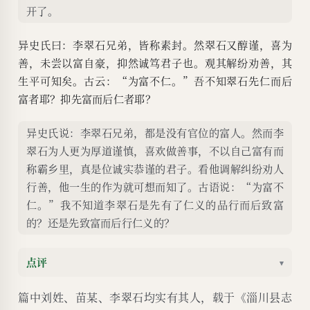
开了。
异史氏曰：李翠石兄弟，皆称素封。然翠石又醇谨，喜为
善，未尝以富自豪，抑然诚笃君子也。观其解纷劝善，其
生平可知矣。古云：“为富不仁。”吾不知翠石先仁而后
富者耶？抑先富而后仁者耶？
异史氏说：李翠石兄弟，都是没有官位的富人。然而李
翠石为人更为厚道谨慎，喜欢做善事，不以自己富有而
称霸乡里，真是位诚实恭谨的君子。看他调解纠纷劝人
行善，他一生的作为就可想而知了。古语说：“为富不
仁。”我不知道李翠石是先有了仁义的品行而后致富
的？还是先致富而后行仁义的？
点评
▾
篇中刘姓、苗某、李翠石均实有其人，载于《淄川县志