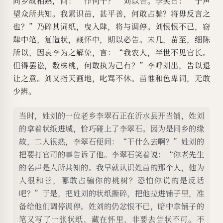
同乡故相熟，问：“作何干？”刘以告。李笑曰：“子声
望众所共知。我素识苗，甚平善，何敢占骗？将毋反言之
也？”乃碎其词纸，曳入肆，将与调停。刘恨恨不已，窃
肆中笔，复造状，藏怀中，期以必告。未几，苗至，细陈
所以，因哀李为之解免，言：“我农人，半世不见官长。
但得罢讼，数株桃，何敢执为己有？”李呼刘出，告以退
让之意。刘又指天画地，叱骂不休。苗惟和色卑词，无敢
少辨。
当时，姓刘的一位老乡李翠石正在沂水县开当铺，姓刘
的拿着状纸进城，恰巧碰上了李翠石。因为是同乡的缘
故，二人很熟，李翠石便问：“干什么去啊？”姓刘的
把要打官司的事告诉了他。李翠石笑着说：“你老先生
的名声是人所共知的。我早就认识姓苗的那个人，他为
人很和善，哪敢占骗你的桃树？恐怕你说的是反话
吧？”于是，把姓刘的状纸撕碎，把他拉进铺子里，准
备给他们调停调停。姓刘的仍忿恨不已，暗中拿铺子的
笔又写了一张状纸，藏在怀里，非要去告状不可。不