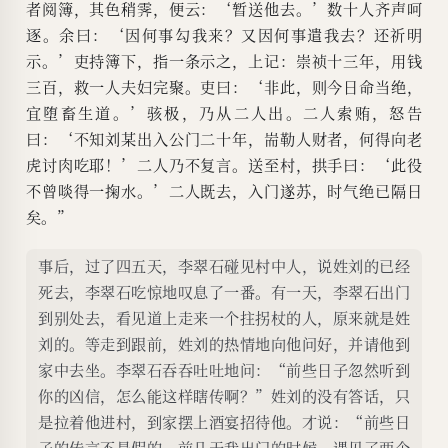
者阅簿，其色稍霁，便云：‘暂送他去。’数十人齐声呵
逐。余曰：‘因何事勾我来？又因何事遣我去？还祈明
示。’吏持簿下，指一条示之，上记：崇祯十三年，用钱
三百，救一人夫妇完聚。吏曰：‘非此，则今日命当绝，
宜堕畜生道。’骇极，乃从二人出。二人索贿，怒告
曰：‘不知刘某出入公门二十年，耑勒人财者，何得向老
虎讨肉吃耶！’二人乃不复言。送至村，拱手曰：‘此役
不曾啖得一掬水。’二人既去，入门遂苏，时气绝已隔日
矣。”
事后，过了四五天，李翠石碰见村中人，说姓刘的已经
死去，李翠石吃惊地叹息了一番。有一天，李翠石出门
到别处去，看见道上走来一个拄拐杖的人，原来就是姓
刘的。等走到跟前，姓刘的热情地向他问好，并请他到
家中去坐。李翠石吞吞吐吐地问：“前些日子忽然听到
你的凶信，怎么能这样瞎传啊？”姓刘的没有答话，只
是拉着他进村，到家摆上酒宴招待他。才说：“前些日
子的传言不是假的。前几天我出门的时候，遇见了两个