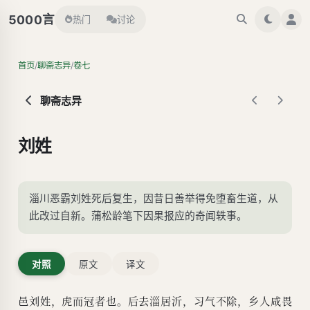
言
5000
热门
讨论
/
/
首页
聊斋志异
卷七
聊斋志异
刘姓
淄川恶霸刘姓死后复生，因昔日善举得免堕畜生道，从
此改过自新。蒲松龄笔下因果报应的奇闻轶事。
对照
原文
译文
邑刘姓，虎而冠者也。后去淄居沂，习气不除，乡人咸畏