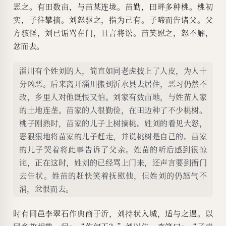
恶之。有田数亩，与苗某连垅。苗勤，田畔多种桃。桃初
实，子往攀摘。刘怒驱之，指为己有。子啼而告诸父。父
方骇怪，刘已诟骂在门，且言将讼。苗笑慰之，怒不解，
忿而去。
淄川有个姓刘的人，简直如同老虎披上了人皮，为人十
分凶恶。后来离开淄川搬到沂水县去居住，恶习仍然不
改，乡里人对他既恨又怕。刘家有数亩地，与姓苗人家
的土地连垄。苗家的人很勤俭，在田边种了不少桃树。
桃子刚熟时，苗家的儿子上树摘桃。姓刘的看见大怒，
恶狠狠地将苗家的儿子赶走，并说桃树是自己的。苗家
的儿子哭着将此事告诉了父亲。姓苗的听后感到很惊
诧，正在这时，姓刘的已经骂上门来，还声言要到衙门
去告状。姓苗的赶快笑着抚慰他，但姓刘的仍怒气不
消，忿恨而去。
时有同邑李翠石作典商于沂，刘持状入城，适与之遇。以