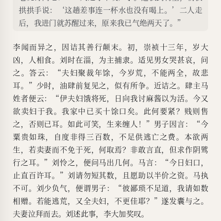
拱拱手说：‘这趟差事连一杯水也没有喝上。’二人走
后，我进门就苏醒过来，原来我已气绝两天了。”
李闻而异之，因诘其善行颠末。初，崇祯十三年，岁大
凶，人相食。刘时在淄，为主捕隶。适见男女哭甚哀，问
之。答云：“夫妇聚裁年馀，今岁荒，不能两全，故悲
耳。”少时，油肆前复见之，似有所争。近诘之。肆主马
姓者便云：“伊夫妇饿将死，日向我讨麻酱以为活。今又
欲卖妇于我。我家中已买十馀口矣。此何要紧？贱则售
之，否则已耳。如此可笑，生来缠人！”男子因言：“今
粟贵如珠，自度非得三百数，不足供逃亡之费。本欲两
生，若卖妻而不免于死，何取焉？非敢言直，但求作阴骘
行之耳。”刘怜之，便问马出几何。马言：“今日妇口，
止直百许耳。”刘请勿短其数，且愿助以半价之资。马执
不可。刘少负气，便谓男子：“彼鄙琐不足道，我请如数
相赠。若能逃荒，又全夫妇，不更佳耶？”遂发囊与之。
夫妻泣拜而去。刘述此事，李大加奖叹。