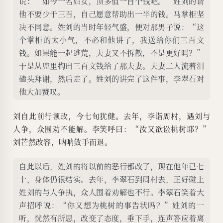
说：“如今一名妇女，顶多值一百个钱吧。”姓刘的请
他不要少于三百，自己愿意帮助出一半的钱。马掌柜坚
决不同意。姓刘的当时年轻气盛，便对那男子说：“这
个掌柜的太小气，不必和他讲了，我送给你们三百文
钱。如果能一起逃荒，夫妻又不拆散，不是更好吗？”
于是从兜里掏出三百文钱给了那夫妻。夫妻二人流着泪
磕头拜谢，然后走了。姓刘的讲完了这件事，李翠石对
他大加赞叹。
刘自此前行顿改，今七旬犹健。去年，李诣周村，遇刘与
人争，众围劝不能解。李笑呼曰：“汝又欲讼桃树耶？”
刘芒然改容，呐呐敛手而退。
自此以后，姓刘的将以前的恶行都改了，现在他年已七
十，身体仍很结实。去年，李翠石到周村去，正好碰上
姓刘的与人争执，众人围着劝解也不行。李翠石笑着大
声招呼说：“你又想为桃树的事告状吗？”姓刘的一
听，恍然有所思，改变了态度，垂下手，连声答应着离