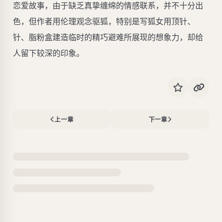
恋爱故事，由于缺乏真挚缠绵的情感联系，并不十分出
色，但作者用伦理观念驱狐，特别是写狐女用顶针、
针、脂粉盒建造临时的精巧避难所展现的想象力，却给
人留下较深的印象。
上一章
下一章