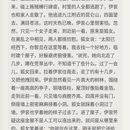
来，碰上叛贼横行肆虐，村里的人全都逃跑了，伊衮
也和家人走散了。他逃进九江附近的昆仑山，四面望
去，满目苍凉。这时天色已晚，伊衮心里很害怕。忽
然，只见一个女子走来，到近前一看，原来是狐女。
在离乱之中相见，两人都很欣慰。狐女说：“太阳已
经西下，你暂且在这里等着。我去找一个好地方，临
时建个屋子，好躲避虎狼侵害。”说完，她向北走了
几步，蹲在荒草丛中，不知道干了些什么。过了一会
儿，狐女回来，拉着伊衮往南走，走了约有十几步，
又把他拽回来。伊衮忽然看见一片高大的树林，围绕
着一座高高的亭子，铜墙铁柱，屋顶好像贴着金箔。
走到近前一看，只见墙与肩膀齐高，四周并没有门，
倒是墙上密密麻麻排着小洞。狐女就踩着小洞过了
墙，伊衮也学着她的样子过去了。进了屋子，伊衮怀
疑这座金屋不是人工可以造出来的，就问是从哪里来
的。狐女笑着说：“你就住在这里，明天就把它送给