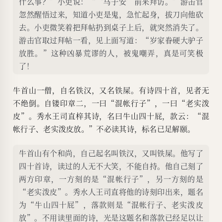
什么事？”小吏说：“‘马子安’前来拜访。”游击官
忽然醒悟过来，知道小吏是鬼，急忙起身，拔刀向他砍
去。小吏微笑着把拜帖扔到桌子上后，就突然消失了。
游击官取过拜帖一看，见上面写道：“岁家眷硬大驴子
放胜。”这种凶暴荒谬的人，被鬼嘲弄，真是可笑极
了！
牛首山一僧，自名铁汉，又名铁屎。有诗四十首，见者无
不绝倒。自镂印章二，一曰“混帐行子”，一曰“老实泼
皮”。秀水王司直梓其诗，名曰牛山四十屁，款云：“混
帐行子、老实泼皮放。”不必读其诗，标名已足解颐。
牛首山有个和尚，自己起名叫铁汉，又叫铁屎。他写了
四十首诗，读过的人无不大笑，不能自持。他自己刻了
两方印章，一方刻的是“混帐行子”，另一方刻的是
“老实泼皮”。秀水人王司直将他的诗刻印出来，题名
为“牛山四十屁”，落款则是“混帐行子、老实泼皮
放”。不用读里面的诗，光是这题名和落款已经足以让