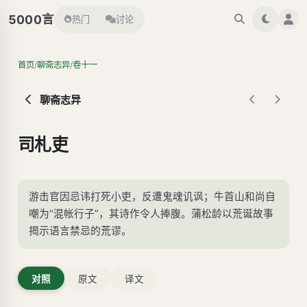
言
5000
热门
讨论
/
/
首页
聊斋志异
卷十一
聊斋志异
司札吏
游击官因忌讳打死小吏，反遭鬼魂讥讽；牛首山和尚自
嘲为“混帐行子”，其诗作令人捧腹。蒲松龄以荒诞故事
揭示语言禁忌的荒谬。
对照
原文
译文