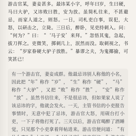
游击官某，妻妾甚多。最讳某小字，呼年曰岁，生曰硬，
马曰大驴，又讳败曰胜，安为放。虽简札往来，不甚避
忌，而家人道之，则怒。一日，司札吏白事，误犯，大
怒，以研击之，立毙。三日后，醉卧，见吏持刺入。问：
“何为？”曰：“‘马子安’来拜。”忽悟其鬼，急起，
拔刀挥之。吏微笑，掷刺几上，泯然而没。取刺视之，书
云：“岁家眷硬大驴子放胜。”暴谬之夫，为鬼揶揄，可
笑甚已！
有一个游击官，妻妾成群。他最忌讳别人称他的小名，
因此把“年”称作“岁”，“生”称作“硬”，“马”
称作“大驴”，又把“败”称作“胜”，“安”称作
“放”。虽然书信往来，不是很忌讳，但如果家人说了
该忌讳的字，他就会发火。一天，主管书信的小吏报告
事情时，无意中犯了忌讳，游击官大怒，用砚台打小
吏，一下子将他打死了。三天以后，游击官喝醉了酒睡
觉，只见那个小吏拿着拜帖进来。游击官便问道：“有