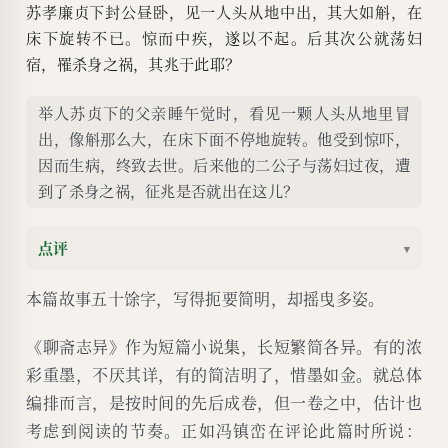
苏孝廉贞下封公昼卧，见一人头从地中出，其大如斛，在
床下旋转不已。惊而中疾，遂以不起。后其次公就荡妇
宿，罹杀身之祸，其兆于此耶？
举人苏贞下的父亲睡午觉时，看见一颗人头从地里冒
出，像斛那么大，在床下面不停地旋转。他受到惊吓，
因而生病，终致去世。后来他的二公子与荡妇过夜，遭
到了杀身之祸，征兆是否就出在这儿？
点评
▾
本篇故事五十馀字，写得扼要简明，却摇曳多姿。
《聊斋志异》作为短篇小说集，长短繁简各异。有的浓
彩重墨，不厌其详，有的简洁明了，惜墨如金。就总体
编排而言，是按时间的先后成卷，但一卷之中，估计也
考虑到阅读的节奏。正如冯镇峦在评论此篇时所说：