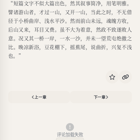
“短篇文字不似大篇出色，然其叙事简净，用笔明雅。
譬诸游山者，才过一山，又开一山，当此之时，不无借
径于小桥曲岸、浅水平沙。然而前山未远，魂魄方收，
后山又来，耳目又费。虽不大为着意，然政不致遂败人
意。况又其一桥一岸，一水一沙，并未一望荒屯绝徼之
比。晚凉新浴，豆花棚下，摇蕉尾，说曲折，兴复不浅
也。”
上一章
下一章
评论加载失败