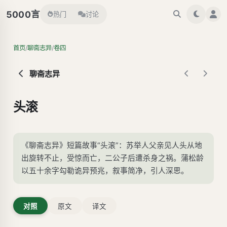
言
5000
热门
讨论
/
/
首页
聊斋志异
卷四
聊斋志异
头滚
《聊斋志异》短篇故事“头滚”：苏举人父亲见人头从地
出旋转不止，受惊而亡，二公子后遭杀身之祸。蒲松龄
以五十余字勾勒诡异预兆，叙事简净，引人深思。
对照
原文
译文