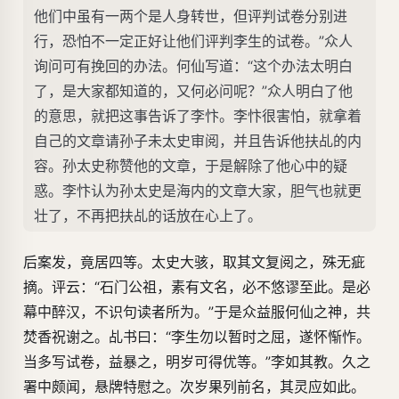
他们中虽有一两个是人身转世，但评判试卷分别进
行，恐怕不一定正好让他们评判李生的试卷。”众人
询问可有挽回的办法。何仙写道：“这个办法太明白
了，是大家都知道的，又何必问呢？”众人明白了他
的意思，就把这事告诉了李忭。李忭很害怕，就拿着
自己的文章请孙子未太史审阅，并且告诉他扶乩的内
容。孙太史称赞他的文章，于是解除了他心中的疑
惑。李忭认为孙太史是海内的文章大家，胆气也就更
壮了，不再把扶乩的话放在心上了。
后案发，竟居四等。太史大骇，取其文复阅之，殊无疵
摘。评云：“石门公祖，素有文名，必不悠谬至此。是必
幕中醉汉，不识句读者所为。”于是众益服何仙之神，共
焚香祝谢之。乩书曰：“李生勿以暂时之屈，遂怀惭怍。
当多写试卷，益暴之，明岁可得优等。”李如其教。久之
署中颇闻，悬牌特慰之。次岁果列前名，其灵应如此。