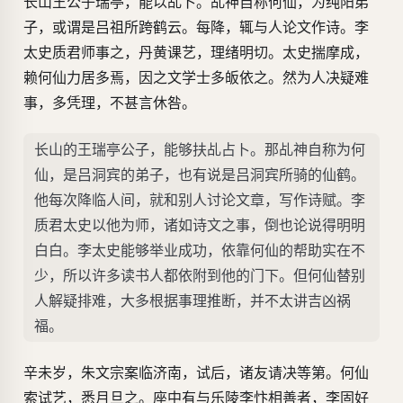
长山王公子瑞亭，能以乩卜。乩神自称何仙，为纯阳弟
子，或谓是吕祖所跨鹤云。每降，辄与人论文作诗。李
太史质君师事之，丹黄课艺，理绪明切。太史揣摩成，
赖何仙力居多焉，因之文学士多皈依之。然为人决疑难
事，多凭理，不甚言休咎。
长山的王瑞亭公子，能够扶乩占卜。那乩神自称为何
仙，是吕洞宾的弟子，也有说是吕洞宾所骑的仙鹤。
他每次降临人间，就和别人讨论文章，写作诗赋。李
质君太史以他为师，诸如诗文之事，倒也论说得明明
白白。李太史能够举业成功，依靠何仙的帮助实在不
少，所以许多读书人都依附到他的门下。但何仙替别
人解疑排难，大多根据事理推断，并不太讲吉凶祸
福。
辛未岁，朱文宗案临济南，试后，诸友请决等第。何仙
索试艺，悉月旦之。座中有与乐陵李忭相善者，李固好