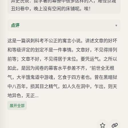
异史氏说：提学署的幕僚中很多这样的人，难怪京城
丑妇巷中，晚上没有空闲的床铺呢。唉！
点评
▾
这是一篇讽刺科考不公正的寓言小说。讲述文章的好坏
和等级评定的划定不是一件事情。文章好，不见得排列
前等；文章不好，不见得居于末位。要凭运气。之所以
如此，是因为阅卷的幕客水平参差不齐，“前世全无根
气，大半饿鬼道中游魂，乞食于四方者也。曾在黑暗狱
中八百年，损其目之精气，如人久在洞中，乍出，则天
地异色，无正…
展开全部