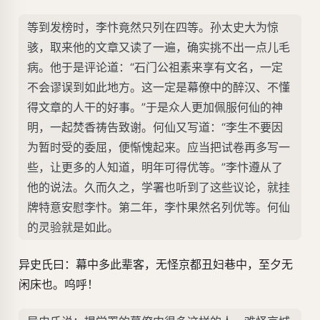
等到发榜时，李忭竟然只列在四等。孙太史大为惊
骇，取来他的文章又读了一遍，确实挑不出一点儿毛
病。他于是评论道：“石门公祖素来享有文名，一定
不会谬误到如此地方。这一定是幕僚中的醉汉、不懂
得文章的人干的好事。”于是众人更加佩服何仙的神
明，一起焚香祷告致谢。何仙又写道：“李生不要因
为暂时受的委屈，便惭愧起来。应当把试卷再多写一
些，让更多的人知道，明年可得优等。”李忭遵从了
他的说法。久而久之，学署也听到了这些议论，就挂
牌特意安慰李忭。第二年，李忭果然名列优等。何仙
的灵验就是如此。
异史氏曰：幕中多此辈客，无怪京都丑妇巷中，至夕无
闲床也。呜呼！