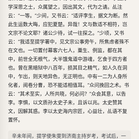
学深思之士，众属望之，因出其文，代为之请。乩注
云：“一等。”少间，又书云：“适评李生，据文为断。然
此生运数大晦，应犯夏楚。异哉！文与数适不相符，岂
文宗不论文耶？诸公少待，试一往探之。”少顷，又书
云：“我适至提学署中，见文宗公事旁午，所焦虑者殊不
在文也。一切置付幕客六七人，粟生、例监，都在其
中，前世全无根气，大半饿鬼道中游魂，乞食于四方者
也。曾在黑暗狱中八百年，损其目之精气，如人久在洞
中，乍出，则天地异色，无正明也。中有一二为人身所
化者，阅卷分曹，恐不能适相值耳。”众问挽回之术。书
云：“其术至实，人所共晓，何必问？”众会其意，以告
李。李惧，以文质孙太史子未，且诉以兆。太史赞其
文，因解其惑。李以太史海内宗匠，心益壮，乩语不复
置怀。
辛未年间，提学使朱雯到济南主持岁考，考试后，一