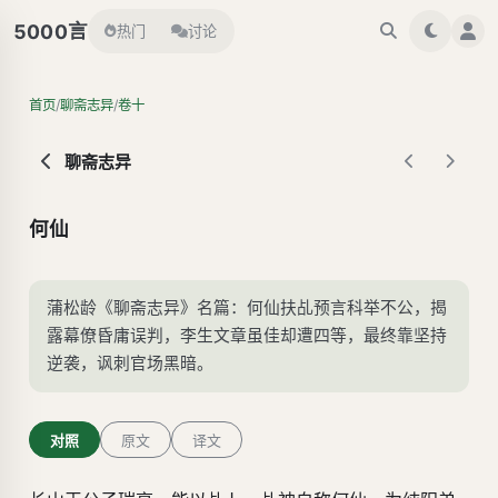
言
5000
热门
讨论
/
/
首页
聊斋志异
卷十
聊斋志异
何仙
蒲松龄《聊斋志异》名篇：何仙扶乩预言科举不公，揭
露幕僚昏庸误判，李生文章虽佳却遭四等，最终靠坚持
逆袭，讽刺官场黑暗。
对照
原文
译文