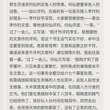
帮生员请求何仙判定各人的等第。何仙便要来各人的
试卷，一一加以评判。在座的有一位是乐陵人李忭的
好朋友——李忭好学深思，大家都很推崇他——拿出
李忭的文章，替他请何仙评判。何仙评道：“一等。”
过了一会儿，又写道：“刚才所评的李生，是根据他
的文章作的评判。但这个书生运气实在不好，命中注
定要受到惩戒。真是奇怪啊！文章和运数正好不符，
难道是朱雯不评判文章吗？诸位稍等片刻，我前往探
看一番。”过了一会儿，何仙又写道：“我刚才到了提
学署中，只见朱雯公事繁忙，他所焦虑的事情根本不
在文章上。这一切事务全都交给六七个幕客处理，一
些靠捐钱取得监生资格的人也在其中，这些人前世全
无根基，大半是饿鬼道中的游魂，在四面八方讨食的
乞丐。他们曾在黑暗狱中呆了八百年，眼睛里的精气
已经损伤了，就好比人长时间在暗洞中，突然走出
来，会觉得天地的颜色都变了，没有了正常的视力。