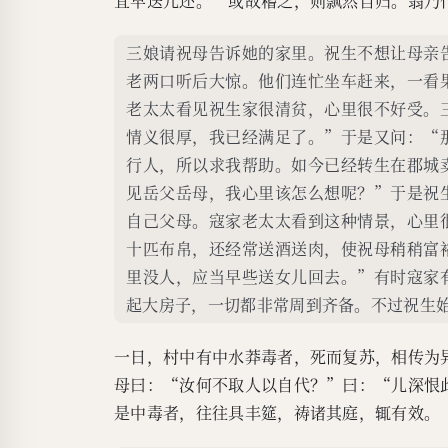
宜早送儿还。”或故稽之，则飘然自归。翁乃
三娘请祝母告诉她的家里。祝生不想让母亲
老两口听后大惊。他们连忙坐车赶来，一看
老太太看见祝生家很清贫，心里很不好受。
情义很厚，我已经满足了。”于是又问：“
行人，所以求我帮助。如今已经转生在郡城
见岳父岳母，我心里该怎么想呢？”于是祝
自己父母。寇家老太太看到这种情景，心里
十匹布帛，还经常送酒送肉，使祝母稍稍富
里没人，应当早些送女儿回去。”有时寇家
起大房子，一切都非常周到齐备。不过祝生
一日，村中有中水莽毒者，死而复苏，相传为
母曰：“汝何不取人以自代？”曰：“儿深恨
是中毒者，往往具丰筵，祷诸其庭，辄有效。