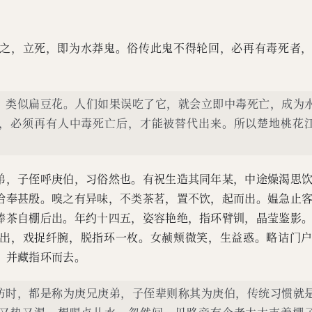
之，立死，即为水莽鬼。俗传此鬼不得轮回，必再有毒死者
，类似扁豆花。人们如果误吃了它，就会立即中毒死亡，成为
，必须再有人中毒死亡后，才能被替代出来。所以楚地桃花
弟，子侄呼庚伯，习俗然也。有祝生造其同年某，中途燥渴思
给奉甚殷。嗅之有异味，不类茶茗，置不饮，起而出。媪急止
捧茶自棚后出。年约十四五，姿容艳绝，指环臂钏，晶莹鉴影
出，戏捉纤腕，脱指环一枚。女赪颊微笑，生益惑。略诘门
，并藏指环而去。
访时，都是称为庚兄庚弟，子侄辈则称其为庚伯，传统习惯就