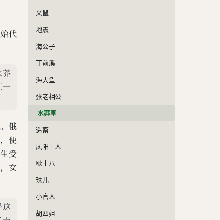
义鼠
地震
，始代
海公子
丁前溪
水莽
海大鱼
江一
张老相公
水莽草
饮。俄
造畜
客，便
凤阳士人
。生受
耿十八
户，女
珠儿
小官人
是这
胡四姐