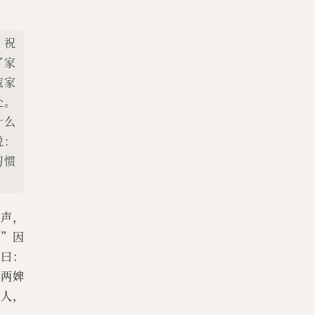
。祝
了家
寇家
处。
什么
说：
习惯
失声，
。”因
生曰：
遣两婢
无人，