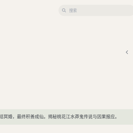
结冥婚，最终积善成仙。揭秘桃花江水莽鬼传说与因果报应。