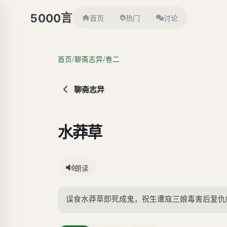
言
5000
首页
热门
讨论
/
/
首页
聊斋志异
卷二
聊斋志异
水莽草
朗读
误食水莽草即死成鬼，祝生遭寇三娘毒害后复仇