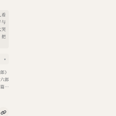
儿看
子与
太哭
，把
▾
六郎》
王六郎
》篇…