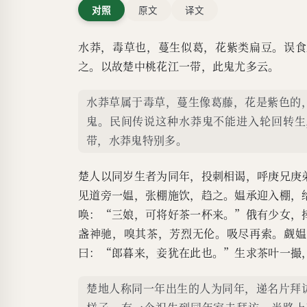
对照
原文
译文
水莽，毒草也，蔓生似葛，花紫类扁豆。误食
之。以故楚中桃花江一带，此鬼尤多云。
水莽草属于毒草，蔓生像葛藤，花是紫色的
鬼。民间传说这种水莽鬼不能进入轮回转生
带，水莽鬼特别多。
楚人以同岁生者为同年，投刺相谒，呼庚兄庚
见道旁一媪，张棚施饮，趋之。媪承迎入棚，
唤：“三娘，可将好茶一杯来。”俄有少女，
盏神驰，嗅其茶，芳烈无伦。吸尽再索。觑媪
曰：“郎暮来，妾犹在此也。”生求茶叶一撮
楚地人称同一年出生的人为同年，递名片拜