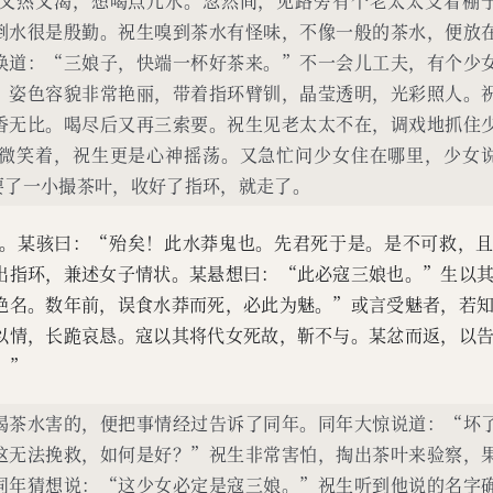
又热又渴，想喝点儿水。忽然间，见路旁有个老太太支着棚
倒水很是殷勤。祝生嗅到茶水有怪味，不像一般的茶水，便放
唤道：“三娘子，快端一杯好茶来。”不一会儿工夫，有个少
，姿色容貌非常艳丽，带着指环臂钏，晶莹透明，光彩照人。
香无比。喝尽后又再三索要。祝生见老太太不在，调戏地抓住
微笑着，祝生更是心神摇荡。又急忙问少女住在哪里，少女
要了一小撮茶叶，收好了指环，就走了。
。某骇曰：“殆矣！此水莽鬼也。先君死于是。是不可救，
出指环，兼述女子情状。某悬想曰：“此必寇三娘也。”生以
艳名。数年前，误食水莽而死，必此为魅。”或言受魅者，若
以情，长跪哀恳。寇以其将代女死故，靳不与。某忿而返，以
！”
喝茶水害的，便把事情经过告诉了同年。同年大惊说道：“坏
这无法挽救，如何是好？”祝生非常害怕，掏出茶叶来验察，
同年猜想说：“这少女必定是寇三娘。”祝生听到他说的名字