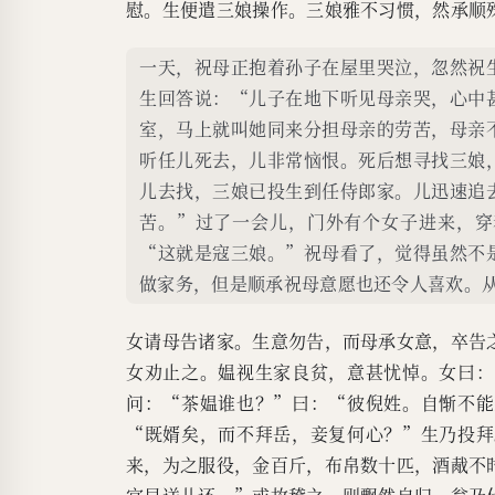
慰。生便遣三娘操作。三娘雅不习惯，然承顺
一天，祝母正抱着孙子在屋里哭泣，忽然祝
生回答说：“儿子在地下听见母亲哭，心中
室，马上就叫她同来分担母亲的劳苦，母亲
听任儿死去，儿非常恼恨。死后想寻找三娘
儿去找，三娘已投生到任侍郎家。儿迅速追
苦。”过了一会儿，门外有个女子进来，穿
“这就是寇三娘。”祝母看了，觉得虽然不
做家务，但是顺承祝母意愿也还令人喜欢。
女请母告诸家。生意勿告，而母承女意，卒告
女劝止之。媪视生家良贫，意甚忧悼。女曰：
问：“茶媪谁也？”曰：“彼倪姓。自惭不能
“既婿矣，而不拜岳，妾复何心？”生乃投拜
来，为之服役，金百斤，布帛数十匹，酒胾不