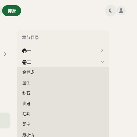
搜索
章节目录
卷一
卷二
金世成
董生
龁石
庙鬼
陆判
婴宁
聂小倩