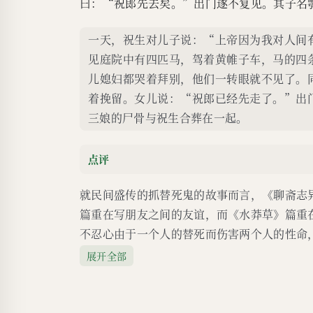
曰：“祝郎先去矣。”出门遂不复见。其子名
一天，祝生对儿子说：“上帝因为我对人间
见庭院中有四匹马，驾着黄帷子车，马的四
儿媳妇都哭着拜别，他们一转眼就不见了。
着挽留。女儿说：“祝郎已经先走了。”出
三娘的尸骨与祝生合葬在一起。
点评
就民间盛传的抓替死鬼的故事而言，《聊斋志
篇重在写朋友之间的友谊，而《水莽草》篇重
不忍心由于一个人的替死而伤害两个人的性命
展开全部