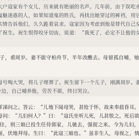
大户寇家有个女儿，历来就有艳丽的名声。几年前，由于误吃
鬼魅迷惑的人，如果知道鬼的姓氏，再找出她穿过的裤裆，用
实情告诉他们，久久跪着哀求。寇家因为考虑到他是替代自己
了祝生。祝生恨得咬牙切齿，说道：“我死了，必定不让他的
子，甫周岁。妻不能守柏舟节，半年改醮去。母留孤自哺，
母号啕大哭，将儿子埋葬了。祝生留下一个儿子，刚满周岁。
身边，自己哺养他，劳苦不堪，终日哭泣。
挥涕问之。答云：“儿地下闻母哭，甚怆于怀，故来奉晨昏耳
母问：“儿妇何人？”曰：“寇氏坐听儿死，儿甚恨之。死后
往，则三娘已投生任侍郎家，儿驰去，强捉之来。今为儿妇
丽，伏地拜母。生曰：“此寇三娘也。”虽非生人，母视之，