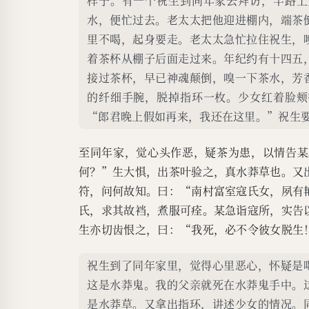
样子。有一个祝生到同年家去拜访，半路上
水，便忙过去。老太太把他迎进棚内，端茶
里不喝，起身要走。老太太急忙拉住祝生，
着茶杯从棚子后面走过来。年纪约有十四五
接过茶杯，早已神魂颠倒，嗅一下茶水，芳
的纤细手腕，脱掉指环一枚。少女红着脸颊
“郎君晚上假如再来，我还在这里。”祝生
至同年家，觉心头作恶，疑茶为患，以情告某
何？”生大惧，出茶叶验之，真水莽草也。又
符，问何故知。曰：“南村富室寇氏女，夙有
氏，求其故裆，煮服可痊。某急诣寇所，实告
生亦切齿恨之，曰：“我死，必不令彼女脱生
祝生到了同年家里，觉得心里恶心，怀疑是
这是水莽鬼。我的父亲就死在水莽鬼手中。
是水莽草。又拿出指环，讲述少女的情况。