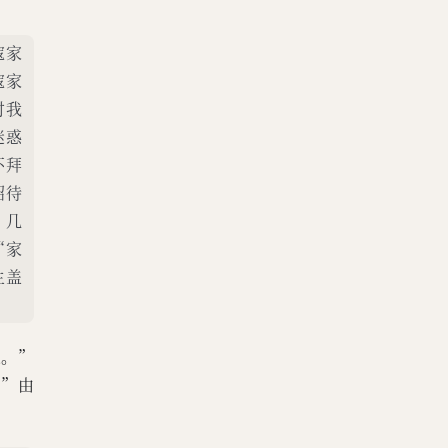
寇家
寇家
对我
迷惑
不拜
招待
，几
“家
生盖
之。”
。”由