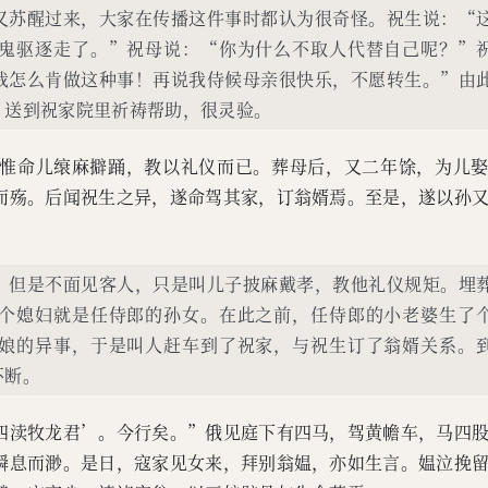
又苏醒过来，大家在传播这件事时都认为很奇怪。祝生说：“
鬼驱逐走了。”祝母说：“你为什么不取人代替自己呢？”
我怎么肯做这种事！再说我侍候母亲很快乐，不愿转生。”由
，送到祝家院里祈祷帮助，很灵验。
惟命儿缞麻擗踊，教以礼仪而已。葬母后，又二年馀，为儿
而殇。后闻祝生之异，遂命驾其家，订翁婿焉。至是，遂以孙
，但是不面见客人，只是叫儿子披麻戴孝，教他礼仪规矩。埋
个媳妇就是任侍郎的孙女。在此之前，任侍郎的小老婆生了
娘的异事，于是叫人赶车到了祝家，与祝生订了翁婿关系。
不断。
四渎牧龙君’。今行矣。”俄见庭下有四马，驾黄幨车，马四
瞬息而渺。是日，寇家见女来，拜别翁媪，亦如生言。媪泣挽