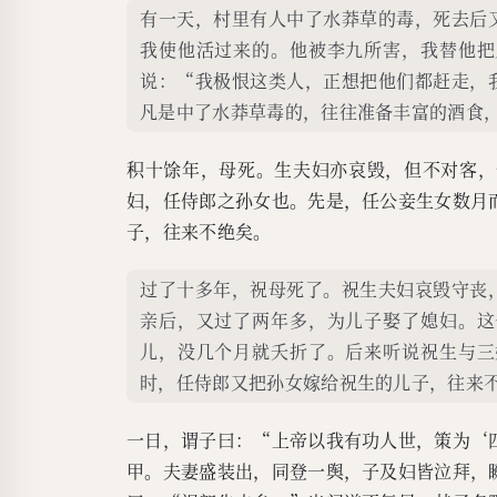
有一天，村里有人中了水莽草的毒，死去后
我使他活过来的。他被李九所害，我替他把
说：“我极恨这类人，正想把他们都赶走，
凡是中了水莽草毒的，往往准备丰富的酒食
积十馀年，母死。生夫妇亦哀毁，但不对客，
妇，任侍郎之孙女也。先是，任公妾生女数月
子，往来不绝矣。
过了十多年，祝母死了。祝生夫妇哀毁守丧
亲后，又过了两年多，为儿子娶了媳妇。这
儿，没几个月就夭折了。后来听说祝生与三
时，任侍郎又把孙女嫁给祝生的儿子，往来
一日，谓子曰：“上帝以我有功人世，策为‘
甲。夫妻盛装出，同登一舆，子及妇皆泣拜，