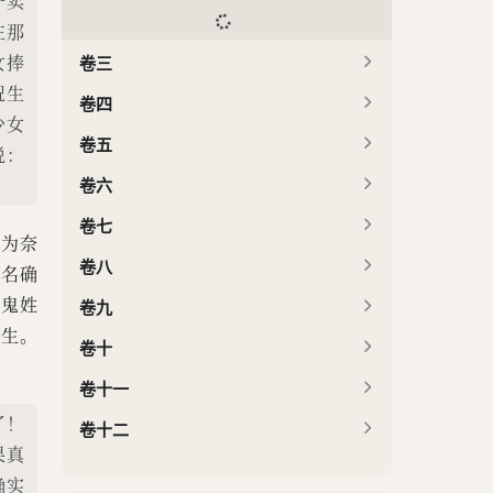
子卖
在那
女捧
卷三
祝生
卷四
少女
卷五
说：
卷六
卷七
且为奈
卷八
其名确
知鬼姓
卷九
告生。
卷十
卷十一
了！
卷十二
果真
确实