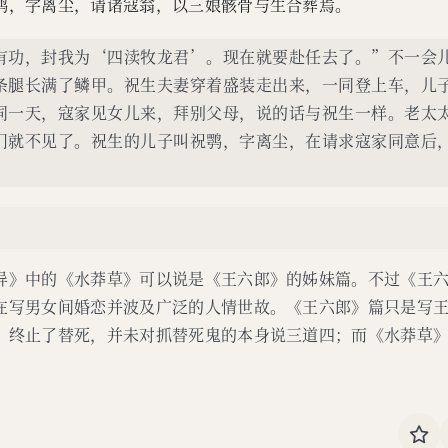
鹗，字离尘，请诸寇翁，以三娘骸骨与生合葬焉。
有功，封我为‘四渎牧龙君’。现在就要赴任去了。”不一会
条腿长满了鳞甲。祝生夫妻穿着盛装走出来，一同登上车，儿
同一天，寇家见女儿来，拜别父母，说的话与祝生一样。老太
门就不见了。祝生的儿子叫祝鹗，字离尘，在请求寇家同意后
异》中的《水莽草》可以说是《王六郎》的姊妹篇。不过《王
在写男女间婚恋并波及广泛的人情世故。《王六郎》篇只是写
，终止了替死，并未对抓替死鬼的本身说三道四；而《水莽草