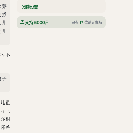
水莽
阅读设置
它煮
女儿
支持 5000言
已有
17
位读者支持
女儿
劬瘁不
妻子
。儿虽
欲寻三
，亦相
情怀差