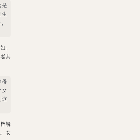
这是
祝生
此，
娶妇。
又妻其
葬母
个女
到这
股皆鳞
留。女