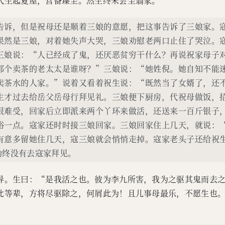
代生起夏屋，营备臻至。然生终未尝至翁家。
告诉，但是祝母还是顺着三娘的意愿，把这事告诉了三娘家。
果然是三娘，对着她失声大哭，三娘劝慰老两口止住了哭泣。
三娘说：“人已经成了鬼，还厌恶贫穷干什么？再说祝家母子
那个卖茶的老太太是谁呀？”三娘说：“她姓倪。她自知不能
卖茶水的人家。”说着又看着祝生说：“既然当了女婿了，还
生才过去给岳父岳母行拜见礼。三娘便下厨房，代祝母做饭，
很难受，回家后立即派来两个丫环来做活，还送来一百斤银子
裕一点。寇家还时时接三娘回家。三娘回家住上几天，就说：
有意多留她住几天，寇三娘就会悄悄走掉。寇家老头子还给祝
始终没有去寇家拜见。
异。生曰：“是我活之也。彼为李九所害，我为之驱其鬼而去
此等辈，方将尽驱除之，何屑此为！且儿事母最乐，不愿生也