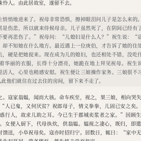
殊怜人。由此居故室，遂留不去。
生悄悄地进来了。祝母非常恐惧，擦掉眼泪问儿子是怎么来的
甚是伤悲，所以就来侍候母亲。儿子虽然死了，在阴间已经有
不要再悲伤了。”祝母问：“儿媳妇是什么人？”祝生说：“
，却不知她在什么地方。最近遇上一位庚伯，才告诉了她的住
去，硬是把她捉来。现在成为儿的媳妇，也还相处不错，没吃
着华丽的衣服，长得十分漂亮，她跪在地上拜见祝母。祝生
是活人，心里也稍感安慰。祝生便让三娘操作家务。三娘很不
从此他们就住在过去住的房间，留下来不走了。
之。寇家翁媪，闻而大骇。命车疾至，视之，果三娘，相向哭
“人已鬼，又何厌贫？祝郎母子，情义拳拳，儿固已安之矣
惑行人，故求儿助之耳。今已生于郡城卖浆者之家。”因顾
。女便入厨下，代母执炊，供翁媪。媪视之凄心，既归，即
时馈送，小阜祝母矣。寇亦时招归宁。居数日，辄曰：“家中