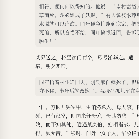
相符，便问何以得知的。他说：“南村富裕
草而死，想必她成了妖魅。”有人说被水莽
水喝就可以痊愈。同年便急忙跑到寇家，把
死的，所以吝惜不给。同年愤恨返回，告诉
脱生！”
某舁送之，将至家门而卒，母号涕葬之。遗一
堪，朝夕悲啼。
同年抬着祝生送回去，刚到家门就死了，祝
守不住，半年后就改嫁了。祝母把孤儿留在
一日，方抱儿哭室中，生悄然忽入。母大骇，
死，已有家室，即同来分母劳，母其勿悲。”
娘，而不知其处，近遇某庚伯，始相指示。儿
得，颇无苦。”移时，门外一女子入，华妆艳