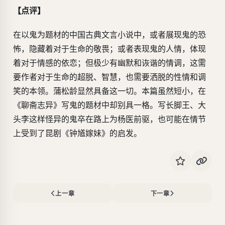
【点评】
在以鬼为题材的中国古典文言小说中，或者展现鬼的恐
怖，隐藏着对于生命的敬畏；或者表现鬼的人情，体现
着对于情感的依恋；但极少有幽默和诙谐的情调，这需
要作者对于生命的超脱、智慧，也需要洒脱的性情和调
笑的本领。蒲松龄显然具备这一切。本篇虽然短小，在
《聊斋志异》写鬼的题材中却别具一格。写长脚王、大
头李这样怪异的鬼卒在路上为杨医前驱，也可能在情节
上受到了昆剧《钟馗嫁妹》的启发。
上一章
下一章