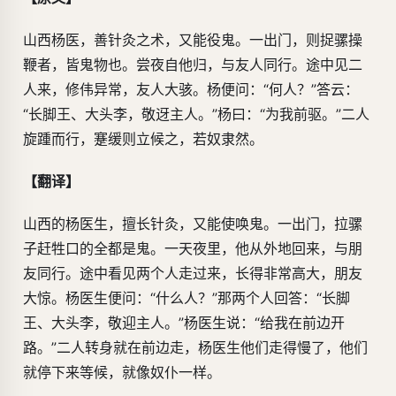
山西杨医，善针灸之术，又能役鬼。一出门，则捉骡操
鞭者，皆鬼物也。尝夜自他归，与友人同行。途中见二
人来，修伟异常，友人大骇。杨便问：“何人？”答云：
“长脚王、大头李，敬迓主人。”杨曰：“为我前驱。”二人
旋踵而行，蹇缓则立候之，若奴隶然。
【翻译】
山西的杨医生，擅长针灸，又能使唤鬼。一出门，拉骡
子赶牲口的全都是鬼。一天夜里，他从外地回来，与朋
友同行。途中看见两个人走过来，长得非常高大，朋友
大惊。杨医生便问：“什么人？”那两个人回答：“长脚
王、大头李，敬迎主人。”杨医生说：“给我在前边开
路。”二人转身就在前边走，杨医生他们走得慢了，他们
就停下来等候，就像奴仆一样。