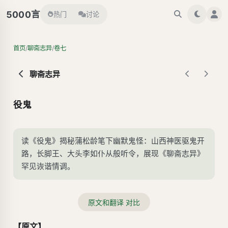
言
5000
热门
讨论
/
/
首页
聊斋志异
卷七
聊斋志异
役鬼
读《役鬼》揭秘蒲松龄笔下幽默鬼怪：山西神医驱鬼开
路，长脚王、大头李如仆从般听令，展现《聊斋志异》
罕见诙谐情调。
原文和翻译 对比
【原文】