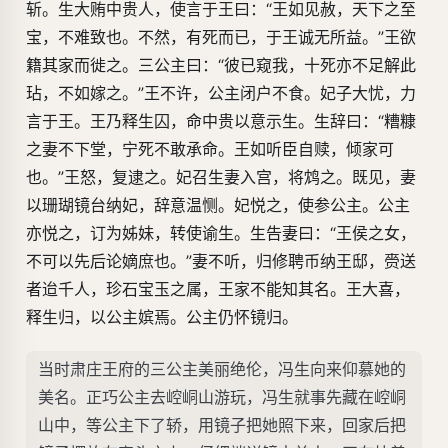
斩。生大贿中贵人，使言于王曰：“王如见赦，天下之至
宝，不难致也。不然，有死而已，于王诚无所益。”王欲
籍其家而徙之。三公主曰：“彼已窥我，十死亦不足解此
玷，不如嫁之。”王不许，公主闭户不食。妃子大忧，力
言于王。王乃释生囚，命中贵以意示生。生辞曰：“糟糠
之妻不下堂，宁死不敢承命。王如听臣自赎，倾家可
也。”王怒，复逮之。妃召生妻入宫，将鸩之。既见，妻
以珊瑚镜台纳妃，辞意温恻。妃悦之，使参公主。公主
亦悦之，订为姊妹，转使谕生。生告妻曰：“王侯之女，
不可以先后论嫡庶也。”妻不听，归修聘币纳王邸，赍送
者迨千人，珍石宝玉之属，王家不能知其名。王大喜，
释生归，以公主嫔焉。公主仍怀镜归。
当时肃庄王府的三公主美丽绝伦，冯生向来仰慕她的
美名。正巧公主去崆峒山游玩，冯生就事先藏在崆峒
山中，等公主下了轿，用镜子把她照下来，回家后把