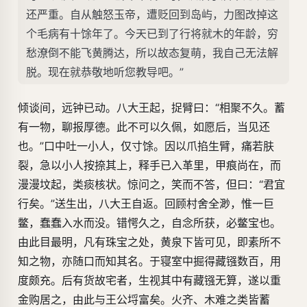
还严重。自从触怒玉帝，遭贬回到岛屿，力图改掉这
个毛病有十馀年了。今天已到了行将就木的年龄，穷
愁潦倒不能飞黄腾达，所以故态复萌，我自己无法解
脱。现在就恭敬地听您教导吧。”
倾谈间，远钟已动。八大王起，捉臂曰：“相聚不久。蓄
有一物，聊报厚德。此不可以久佩，如愿后，当见还
也。”口中吐一小人，仅寸馀。因以爪掐生臂，痛若肤
裂，急以小人按捺其上，释手已入革里，甲痕尚在，而
漫漫坟起，类痰核状。惊问之，笑而不答，但曰：“君宜
行矣。”送生出，八大王自返。回顾村舍全渺，惟一巨
鳖，蠢蠢入水而没。错愕久之，自念所获，必鳖宝也。
由此目最明，凡有珠宝之处，黄泉下皆可见，即素所不
知之物，亦随口而知其名。于寝室中掘得藏镪数百，用
度颇充。后有货故宅者，生视其中有藏镪无算，遂以重
金购居之，由此与王公埒富矣。火齐、木难之类皆蓄