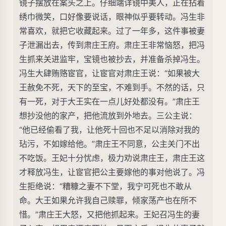
镜子摆放在案头之上。仔细端详镜中美人，正在拈着
绣巾微笑，口好像要说话，眼神似乎要转动。冯生非
常喜欢，就把它收藏起来。过了一年多，这件事被妻
子泄漏出去，传到肃庄王府。肃庄王非常恼怒，把冯
生抓来关进监牢，宝镜也被抄去，并准备杀掉冯生。
冯生大肆贿赂宦官，让宦官对肃庄王说：“如果被大
王赦免不死，天下的至宝，不难到手。不然的话，只
有一死，对于大王实在一点儿好处都没有。”肃庄王
想抄没他的家产，把他流放到外地去。三公主说：
“他已经偷看了我，让他死十回也不足以消除对我的
玷污，不如嫁给他。”肃庄王不同意，公主关门不出
不吃饭。王妃十分忧虑，极力劝说肃庄王，肃庄王这
才释放冯生，让宦官把公主要嫁他的事对他说了。冯
生拒绝说：“糟糠之妻不下堂，我宁可死也不敢从
命。大王如果允许我自己赎罪，倾家荡产也在所不
惜。”肃庄王大怒，又把他抓起来。王妃召冯生的妻