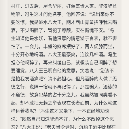
村庄，进去后，屋舍华丽，好像富贵人家。醉汉醉意
稍解，冯生这才问他名字。他回答说：“说出来你不
要吃惊，我是洮水八大王，刚才西山青童招呼我去喝
酒，不觉喝醉了，冒犯了尊颜，实在惭愧不安。”冯
生知道他是水妖，看他深厚的情意溢于言表，就不害
怕了。一会儿，丰盛的筵席摆好了，两人促膝而坐，
十分开心地喝酒。八大王最豪爽，连饮几杯酒。冯生
担心他喝醉了，再来纠缠自己，就假装自己喝醉了想
要睡觉。八大王已明白他的意思，笑着说：“您该不
是怕我发酒疯吧？请不必担心。但凡酒醉的人做了无
德之行，说隔一宿就不再记得了，那是骗人。酒徒的
不道德，故意犯禁的占十分之九。我虽然被同类看不
起，却不敢把无赖之举表现在长者面前，为什么就这
样远着我呢？”冯生这才又坐下，一本正经地劝谏
说：“既然自己知道醉酒不好，为什么不改掉这个恶
习？”八大王说：“老夫当令尹时，沉湎于酒中比现在