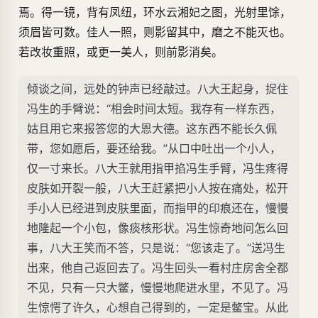
焉。得一镜，背有凤纽，环水云湘妃之图，光射里馀，
须眉皆可数。佳人一照，则影留其中，磨之不能灭也。
若改妆重照，或更一美人，则前影消矣。
倾谈之间，远处的钟声已经敲过。八大王起身，捉住
冯生的手臂说：“相会时间太短。我存有一样东西，
姑且用它来报答您的大恩大德。这东西不能长久佩
带，您如愿后，要还给我。”从口中吐出一个小人，
仅一寸来长。八大王就用指甲掐冯生手臂，冯生疼得
皮肤如开裂一般，八大王赶紧把小人按在痛处，松开
手小人已经进到皮肤里面，而指甲的印痕还在，慢慢
地隆起一个小包，像痰核形状。冯生惊奇地问怎么回
事，八大王笑而不答，只是说：“您该走了。”送冯生
出来，他自己返回去了。冯生回头一看村庄房舍全都
不见，只有一只大鳖，慢慢地爬进水里，不见了。冯
生惊愕了许久，心想自己得到的，一定是鳖宝。从此