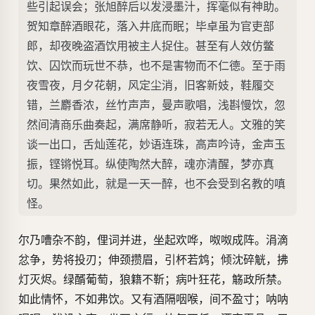
些引起误会；张旭醉后以发浸墨汁，挥毫似有神助。
贺知章醉酒眼花，落入井底而眠；毕卓虽为官吏部
郎，却夜晚盗酒饮用被主人捉住。甚至有人效仿鳖
饮、囚饮而玩世不恭，也不是害物而不仁德。至于雨
夜雪夜，月夕花朝，风定尘消，旧客新妓，鞋履交
错，兰麝香浓，丝竹声声，曼声歌唱，浅斟慢饮，忽
然间清商乐曲奏起，满席静听，寂若无人。文雅的笑
谈一出口，舌灿莲花，妙语连珠，高声吟诗，金声玉
振，铿锵悦耳。纵使陶然大醉，魂亦清醒，梦亦真
切。果然如此，就是一天一醉，也不会受到名教的嗔
怪。
尔乃嘈杂不韵，俚词并进，坐起欢哗，呶呶成阵。涓滴
忿争，势将投刃；伸颈攒眉，引杯若鸩；倾沈碎觥，拂
灯灭烬。绿醑葡萄，狼籍不靳；病叶狂花，觞政所禁。
如此情怀，不如弗饮。又有酒隔咽喉，间不盈寸；呐呐