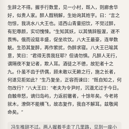
生辞之不得。握手行数里，见一小村，既入，则廊舍华
好，似贵人家。醉人酲稍解，生始询其姓字。曰：“言之
勿惊，我洮水八大王也。适西山青童招饮，不觉过醉，
有犯尊颜，实切愧悚。”生知其妖，以其情辞殷渥，遂不
畏怖。俄而设筵丰盛，促坐欢饮。八大王最豪，连举数
觥。生恐其复醉，再作萦扰，伪醉求寝。八大王已喻其
意，笑曰：“君得无畏我狂耶？但请勿惧。凡醉人无行，
谓隔夜不复记者，欺人耳。酒徒之不德，故犯者十之
九。仆虽不齿于侪偶，顾未敢以无赖之行，施之长者，
何遂见拒如此？”生乃复坐，正容而谏曰：“既自知之，何
勿改行？”八大王曰：“老夫为令尹时，沉湎尤过于今日。
自触帝怒，谪归岛屿，力返前辙者，十馀年矣。今老将
就木，潦倒不能横飞，故态复作，我自不解耳。兹敬闻
命矣。”
冯生推辞不过。两人握着手走了几里路，见到一座小