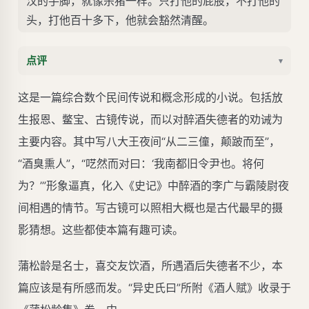
汉的手脚，就像杀猪一样。只打他的屁股，不打他的
头，打他百十多下，他就会豁然清醒。
点评
▾
这是一篇综合数个民间传说和概念形成的小说。包括放
生报恩、鳖宝、古镜传说，而以对醉酒失德者的劝诫为
主要内容。其中写八大王夜间“从二三僮，颠跛而至”，
“酒臭熏人”，“呓然而对曰：‘我南都旧令尹也。将何
为？’”形象逼真，化入《史记》中醉酒的李广与霸陵尉夜
间相遇的情节。写古镜可以照相大概也是古代最早的摄
影猜想。这些都使本篇有趣可读。
蒲松龄是名士，喜交友饮酒，所遇酒后失德者不少，本
篇应该是有所感而发。“异史氏曰”所附《酒人赋》收录于