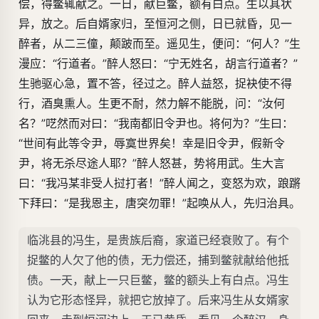
偿，得鳖辄献之。一日，献巨鳖，额有白点。生以其状
异，放之。后自婿家归，至恒河之侧，日已就昏，见一
醉者，从二三僮，颠跛而至。遥见生，便问：“何人？”生
漫应：“行道者。”醉人怒曰：“宁无姓名，胡言行道者？”
生驰驱心急，置不答，径过之。醉人益怒，捉袂使不得
行，酒臭熏人。生更不耐，然力解不能脱，问：“汝何
名？”呓然而对曰：“我南都旧令尹也。将何为？”生曰：
“世间有此等令尹，辱寞世界矣！幸是旧令尹，假新令
尹，将无杀尽途人耶？”醉人怒甚，势将用武。生大言
曰：“我冯某非受人挝打者！”醉人闻之，变怒为欢，踉蹡
下拜曰：“是我恩主，唐突勿罪！”起唤从人，先归治具。
临洮县的冯生，是贵族后裔，家道已经衰败了。有个
捉鳖的人欠了他的债，无力偿还，捕到鳖就献给他抵
债。一天，献上一只巨鳖，鳖的额头上有白点。冯生
认为它形态怪异，就把它放掉了。后来冯生从女婿家