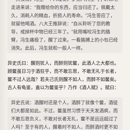
走进来说：“我赠给你的东西，应当归还了。佩戴太
久，消耗人的精血，折损人的寿命。”冯生答应了，
就留他喝酒。八大王推辞说：“自从聆听了您的教
导，戒掉杯中物已经三年了。”就用嘴咬冯生的胳
臂，冯生痛极了，醒了过来。一看胳膊上的小包已经
消失。此后，冯生就和一般人一样。
异史氏曰：醒则犹人，而醉则犹鳖，此酒人之大都也。
顾鳖虽日习于酒狂乎，而不敢忘恩，不敢无礼于长者，
鳖不过人远哉？若夫己氏则醒不如人，而醉不如鳖矣。
古人有龟鉴，盍以为鳖鉴乎？乃作《酒人赋》。赋曰：
异史氏说：酒醒时还是个人，酒醉了就像个鳖，酒徒
们大都是如此。不过，鳖虽然习惯于天天发酒疯，而
不敢忘恩负义，不敢对长者无礼，鳖不是远远超过了
人吗？至于有的人，醒着时不如人，而醉酒时更不如