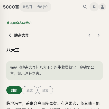
言
5000
热门
讨论
/
/
首页
聊斋志异
卷六
聊斋志异
八大王
探秘《聊斋志异》八大王：冯生救鳖得宝，窥镜娶公
主，警示酒狂之害。
对照
原文
译文
临洮冯生，盖贵介裔而陵夷矣。有渔鳖者，负其债不能