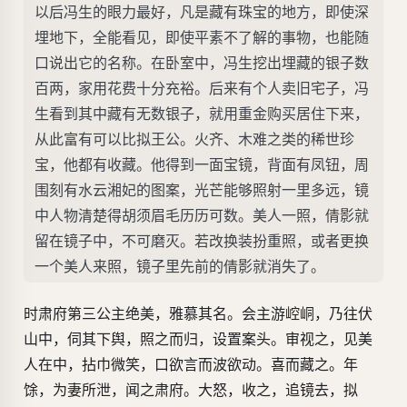
以后冯生的眼力最好，凡是藏有珠宝的地方，即使深
埋地下，全能看见，即使平素不了解的事物，也能随
口说出它的名称。在卧室中，冯生挖出埋藏的银子数
百两，家用花费十分充裕。后来有个人卖旧宅子，冯
生看到其中藏有无数银子，就用重金购买居住下来，
从此富有可以比拟王公。火齐、木难之类的稀世珍
宝，他都有收藏。他得到一面宝镜，背面有凤钮，周
围刻有水云湘妃的图案，光芒能够照射一里多远，镜
中人物清楚得胡须眉毛历历可数。美人一照，倩影就
留在镜子中，不可磨灭。若改换装扮重照，或者更换
一个美人来照，镜子里先前的倩影就消失了。
时肃府第三公主绝美，雅慕其名。会主游崆峒，乃往伏
山中，伺其下舆，照之而归，设置案头。审视之，见美
人在中，拈巾微笑，口欲言而波欲动。喜而藏之。年
馀，为妻所泄，闻之肃府。大怒，收之，追镜去，拟