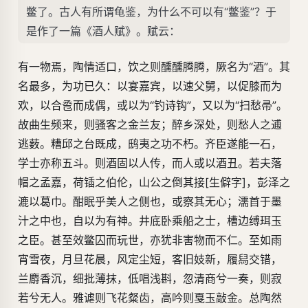
鳖了。古人有所谓龟鉴，为什么不可以有“鳖鉴”？于
是作了一篇《酒人赋》。赋云：
有一物焉，陶情适口，饮之则醺醺腾腾，厥名为“酒”。其
名最多，为功已久：以宴嘉宾，以速父舅，以促膝而为
欢，以合卺而成偶，或以为“钓诗钩”，又以为“扫愁帚”。
故曲生频来，则骚客之金兰友；醉乡深处，则愁人之逋
逃薮。糟邱之台既成，鸱夷之功不朽。齐臣遂能一石，
学士亦称五斗。则酒固以人传，而人或以酒丑。若夫落
帽之孟嘉，荷锸之伯伦，山公之倒其接[生僻字]，彭泽之
漉以葛巾。酣眠乎美人之侧也，或察其无心；濡首于墨
汁之中也，自以为有神。井底卧乘船之士，槽边缚珥玉
之臣。甚至效鳖囚而玩世，亦犹非害物而不仁。至如雨
宵雪夜，月旦花晨，风定尘短，客旧妓新，履舄交错，
兰麝香沉，细批薄抹，低唱浅斟，忽清商兮一奏，则寂
若兮无人。雅谑则飞花粲齿，高吟则戛玉敲金。总陶然