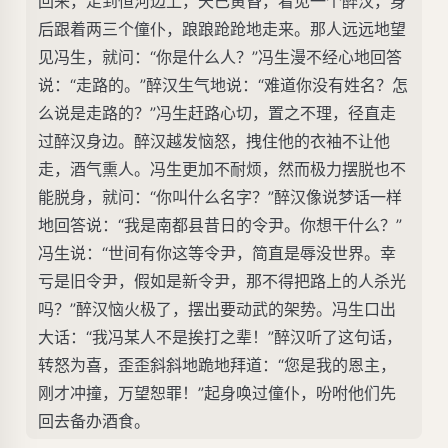
回来，走到恒河边上，天已黄昏，看见一个醉汉，身
后跟着两三个僮仆，踉踉跄跄地走来。那人远远地望
见冯生，就问：“你是什么人？”冯生漫不经心地回答
说：“走路的。”醉汉生气地说：“难道你没有姓名？怎
么说是走路的？”冯生赶路心切，置之不理，径直走
过醉汉身边。醉汉越发恼怒，拽住他的衣袖不让他
走，酒气熏人。冯生更加不耐烦，然而极力摆脱也不
能脱身，就问：“你叫什么名字？”醉汉像说梦话一样
地回答说：“我是南都县昔日的令尹。你想干什么？”
冯生说：“世间有你这等令尹，简直是辱没世界。幸
亏是旧令尹，假如是新令尹，那不得把路上的人杀光
吗？”醉汉恼火极了，摆出要动武的架势。冯生口出
大话：“我冯某人不是挨打之辈！”醉汉听了这句话，
转怒为喜，歪歪斜斜地跪地拜道：“您是我的恩主，
刚才冲撞，万望恕罪！”起身唤过僮仆，吩咐他们先
回去备办酒食。