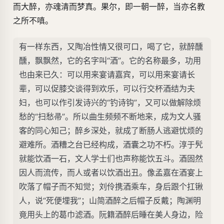
而大醉，亦魂清而梦真。果尔，即一朝一醉，当亦名教
之所不嗔。
有一样东西，又陶冶性情又很可口，喝了它，就醉醺
醺，飘飘然，它的名字叫“酒”。它的名称最多，功用
也由来已久：可以用来宴请嘉宾，可以用来宴请长
辈，可以促膝交谈得到欢乐，可以行交杯酒结为夫
妇，也可以作引发诗兴的“钓诗钩”，又可以做解除烦
愁的“扫愁帚”。所以曲生频频不断地来，成为文人骚
客的同心知己；醉乡深处，就成了断肠人逃避忧烦的
避难所。酒糟之台已经构成，酒囊之功不朽。淳于髠
就能饮酒一石，文人学士们也声称能饮五斗。酒固然
因人而流传，而人或者以饮酒出丑。像孟嘉在酒宴上
吹落了帽子而不知觉；刘伶携酒乘车，身后跟个扛锹
人，说“死便埋我”；山简酒醉之后帽子反戴；陶渊明
竟用头上的葛巾滤酒。阮籍酒醉后睡在美人身边，险