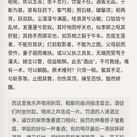
呢呢，犹讥主吝；坐不言行，饮复不任。酒客无品，于
斯为甚。甚有狂药下，客气粗；努石棱，磔鬡须；袒两
背，跃双趺。尘濛濛兮满面，哇浪浪兮沾裾；口狺狺兮
乱吠，发蓬蓬兮若奴。其吁地而呼天也，似李郎之呕其
肝脏；其扬手而掷足也，如苏相之裂于牛车。舌底生莲
者，不能穷其状；灯前取影者，不能为之图。父母前而
受忤，妻子弱而难扶。或以父执之良友，无端而受骂于
灌夫。婉言以警，倍益眩瞑。此名“酒凶”，不可救拯。唯
有一术，可以解酩。厥术维何？只须一梃。絷其手足，
与斩豕等。止困其臀，勿伤其顶，捶至百馀，豁然顿
醒。
而这里竟乐声喧闹刺耳，粗鄙的曲词接连冒出，酒徒
们时坐时起，喧闹之声连成一片。罚酒的人滴酒忿
争，逼饮的架势像要拔刀相向；挨罚的伸着脖子皱着
眉，举起的好似一杯毒酒；有的喝尽最后一滴就摔碎