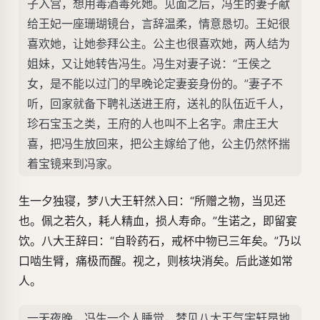
子入宫，想用毒酒毒死她。见面之后，冯生的妻子献
给王妃一座珊瑚镜台，言辞温柔，情意恳切。王妃很
喜欢她，让她参拜公主。公主也很喜欢她，两人结为
姐妹，又让她转告冯生。冯生对妻子说：“王侯之
女，是不能以过门的早晚论定妻妾身份的。”妻子不
听，回家就备下聘礼送进王府，送礼的队伍近千人，
珍石宝玉之类，王府的人也叫不上名字。肃庄王大
喜，把冯生放回来，把公主嫁给了他，公主仍然怀揣
着宝镜来到冯家。
生一夕独寝，梦八大王轩然入曰：“所赠之物，当见还
也。佩之若久，耗人精血，损人寿命。”生诺之，即留宴
饮。八大王辞曰：“自聆药石，戒杯中物已三年矣。”乃以
口啮生臂，痛极而醒。视之，则核块消矣。后此遂如常
人。
一天夜晚，冯生一个人睡觉，梦见八大王气宇轩昂地