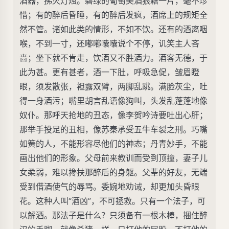
酒器，拂灭灯烛。碧绿的葡萄美酒狼藉一片，毫不珍
惜；有的醉后昏睡，有的醉后发疯，酒席上的规矩全
然不管。诸如此类的情形，不如不饮。还有的酒离咽
喉，不到一寸，还嘟嘟囔囔说个不停，讥笑主人吝
啬；坐下就不肯走，饮酒又不胜酒力。酒客无德，于
此为甚。更有甚者，酒一下肚，呼吸急促，皱眉瞪
眼，须发散张，袒露双臂，两脚乱跳。满脸灰尘，吐
得一身酒污；嘴里胡言乱语像狗叫，头发乱蓬蓬地像
奴仆。那呼天抢地的丑态，像李贺吟诗要吐出心肝；
那举手投足的丑相，像苏秦承受五牛车裂之刑。巧嘴
如簧的人，不能形容尽他们的神态；丹青妙手，不能
画出他们的形象。父母前来教训而受到顶撞，妻子儿
女柔弱，难以搀扶那醉后的身躯。父辈的好友，无端
受到借酒使气的辱骂。委婉地劝诫，却更加头昏眼
花。这种人叫“酒凶”，不可拯救。只有一个法子，可
以解酒。那法子是什么？只须备有一根木棒，捆住醉