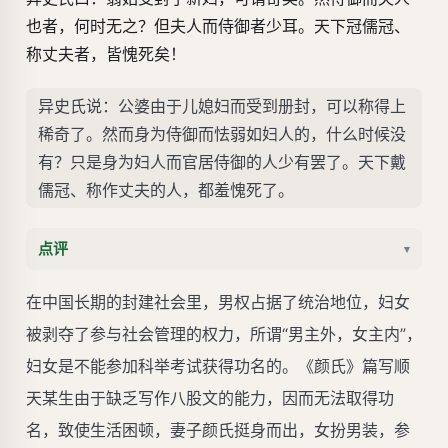
也者，何时无之？但夫人而侍御者少耳。天下冠儒冠、
称丈夫者，皆愧死矣！
异史氏说：公婆由于儿媳妇而受到册封，可以称得上
稀奇了。然而身为侍御而怯弱如妇人的，什么时候没
有？只是身为妇人而官居侍御的人少有罢了。天下戴
儒冠、称作丈夫的人，都羞愧死了。
点评
▾
在中国长期的封建社会里，男权占据了统治地位，妇女
被剥夺了参与社会管理的权力，所谓“男主外，女主内”，
妇女是不能参加科举考试获得功名的。《颜氏》篇写顺
天某生由于缺乏写作八股文的能力，因而无法取得功
名，致使生活困顿，妻子颜氏挺身而出，女扮男装，参