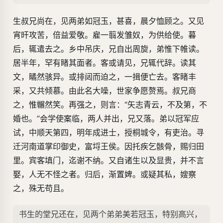
生叔兄尚在，见两弟如冠玉，甚喜，晨夕恤顾之。又见
宵旰攻苦，倍益爱敬。雇一翦发雏奴，为供给使。暮
后，辄遣去之。乡中吊庆，兄自出周旋，弟惟下帷读。
居半年，罕有睹其面者。客或请见，兄辄代辞。读其
文，瞲然骇异。或排闼而迫之，一揖便亡去。客睹丰
采，又共倾慕。由此名大噪，世家争愿赘焉。叔兄商
之，惟冁然笑。再强之，则言：“矢志青云，不及第，不
婚也。”会学使案临，两人并出，兄又落。弟以冠军应
试，中顺天第四，明年成进士，授桐城令，有吏治。寻
迁河南道掌印御史，富埒王侯。因托疾乞骸骨，赐归田
里。宾客填门，迄谢不纳。又自诸生以及显贵，并不言
娶，人无不怪之者。归后，渐置婢。或疑其私，嫂察
之，殊无苟且。
书生的堂兄还在，见两个弟弟美若冠玉，特别高兴，