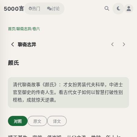
言
5000
热门
讨论
/
/
首页
聊斋志异
卷六
聊斋志异
颜氏
清代聊斋故事《颜氏》：才女扮男装代夫科举，中进士
官至御史的传奇人生。看古代女子如何以智慧打破性别
桎梏，成就惊天逆袭。
对照
原文
译文