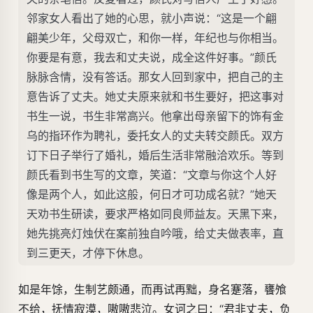
邻家女人看出了她的心思，就小声说：“这是一个翩
翩美少年，父母双亡，和你一样，年纪也与你相当。
你要是有意，我去和丈夫说，成全这件好事。”颜氏
脉脉含情，没有答话。那女人回到家中，把自己的主
意告诉了丈夫。她丈夫原来就和书生要好，把这事对
书生一说，书生非常高兴。他拿出母亲留下的饰有金
乌的指环作为聘礼，委托女人的丈夫转交颜氏。双方
订下日子举行了婚礼，婚后生活非常融洽欢乐。等到
颜氏看到书生写的文章，笑道：“文章与你这个人好
像是两个人，如此这般，何日才可功成名就？”她天
天劝书生研读，要求严格如同良师益友。天黑下来，
她先挑亮灯烛伏在案前独自吟哦，给丈夫做表率，直
到三更天，才停下休息。
如是年馀，生制艺颇通，而再试再黜，身名蹇落，饔飧
不给，抚情寂漠，嗷嗷悲泣。女诃之曰：“君非丈夫，负