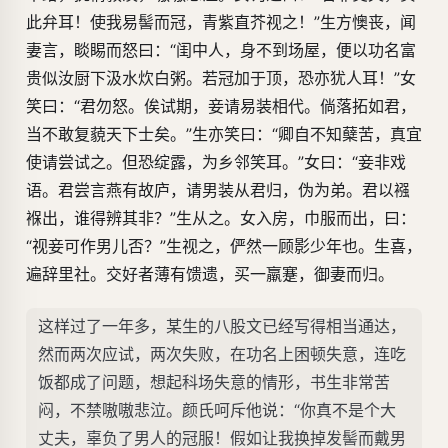
此弁耳！使我易髻而冠，青紫直芥视之！”生方懊丧，闻
妻言，睒睗而怒曰：“闺中人，身不到场屋，便以功名富
贵似汝厨下汲水炊白粥。若冠加于顶，恐亦犹人耳！”女
笑曰：“君勿怒。俟试期，妾请易装相代。倘落拓如君，
当不敢复藐天下士矣。”生亦笑曰：“卿自不知蘖苦，真宜
使请尝试之。但恐绽露，为乡邻笑耳。”女曰：“妾非戏
语。君尝言燕有故庐，请男装从君归，伪为弟。君以襁
褓出，谁得辨其非？”生从之。女入房，巾服而出，曰：
“视妾可作男儿否？”生视之，俨然一顾影少年也。生喜，
遍辞里社。交好者薄有馈遗，买一羸蹇，御妻而归。
这样过了一年多，某生的八股文已经写得相当通达，
然而两次应试，两次失败，在功名上困顿失意，连吃
饭都成了问题，想起科场失意的情形，书生非常苦
闷，不禁嗷嗷悲泣。颜氏呵斥他说：“你真不是个大
丈夫，辜负了男人的冠服！假如让我换掉发髻而戴男