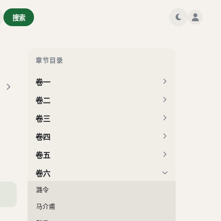
搜索
章节目录
卷一
卷二
卷三
卷四
卷五
卷六
潞令
马介甫