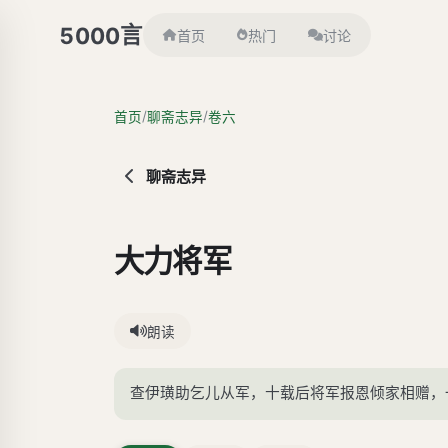
言
5000
首页
热门
讨论
/
/
首页
聊斋志异
卷六
聊斋志异
大力将军
朗读
查伊璜助乞儿从军，十载后将军报恩倾家相赠，