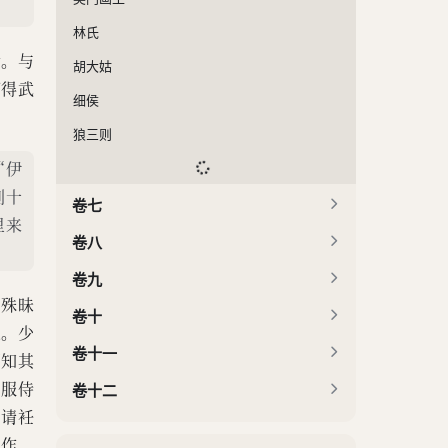
林氏
行。与
胡大姑
何得武
细侯
狼三则
“伊
别十
卷七
里来
卷八
卷九
，殊昧
卷十
之。少
卷十一
不知其
便服侍
卷十二
，请衽
他作，