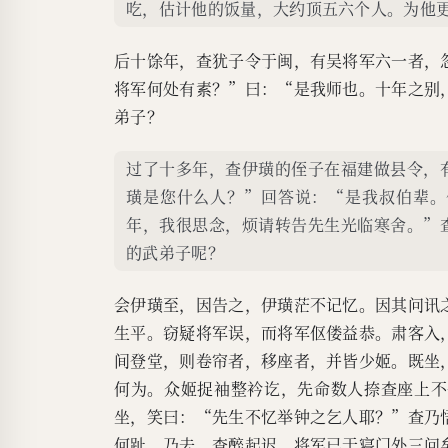
吃，估计他的饭量，大约顶五六个人。为他
后十馀年，查犹子令于闽，有吴将军六一者，
将军何处有素？”曰：“是我师也。十年之别
弟子？
过了十多年，查伊璜的侄子在福建做县令，
璜是您什么人？”回答说：“是我叔伯辈。
年，我很思念，烦请转告先生光临寒舍。”
的武弟子呢？
会伊璜至，因告之，伊璜茫不记忆。因其问讯
生平。窃疑将军误，而将军伛偻益恭。肃客入
间登堂，则卷帘者，移座者，并皆少姬。既坐
何为。众姬捉袖整衿讫，先命数人捺查座上不
坐，笑曰：“先生不忆举钟之乞人耶？”查乃
何趾，乃去。查醉起迟，将军已于寝门外三问