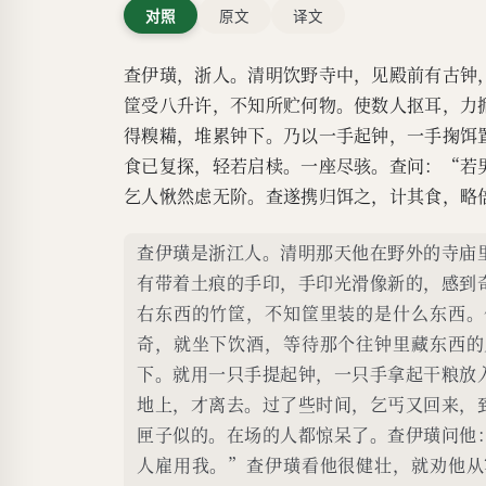
对照
原文
译文
查伊璜，浙人。清明饮野寺中，见殿前有古钟
筐受八升许，不知所贮何物。使数人抠耳，力
得糗糒，堆累钟下。乃以一手起钟，一手掬饵
食已复探，轻若启椟。一座尽骇。查问：“若
乞人愀然虑无阶。查遂携归饵之，计其食，略
查伊璜是浙江人。清明那天他在野外的寺庙
有带着土痕的手印，手印光滑像新的，感到
右东西的竹筐，不知筐里装的是什么东西。
奇，就坐下饮酒，等待那个往钟里藏东西的
下。就用一只手提起钟，一只手拿起干粮放
地上，才离去。过了些时间，乞丐又回来，
匣子似的。在场的人都惊呆了。查伊璜问他
人雇用我。”查伊璜看他很健壮，就劝他从