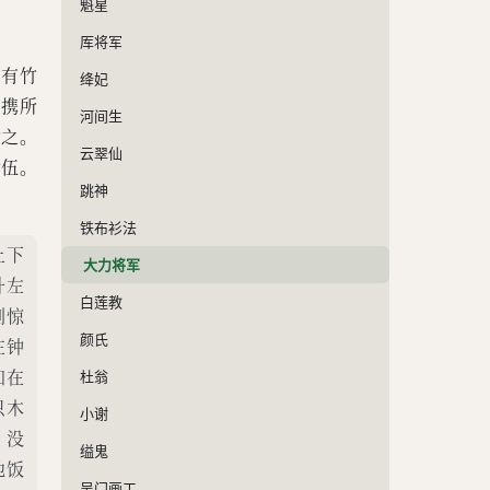
魁星
厍将军
，有竹
绛妃
，携所
河间生
食之。
云翠仙
行伍。
跳神
铁布衫法
上下
大力将军
升左
白莲教
到惊
颜氏
在钟
扣在
杜翁
只木
小谢
，没
缢鬼
他饭
吴门画工