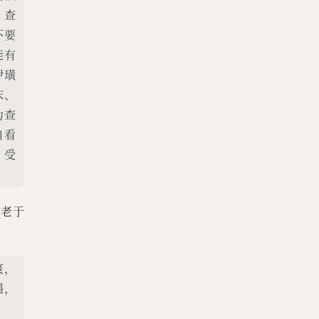
。查
不要
能有
伊璜
床、
为查
自看
，受
应老于
爽，
遇，