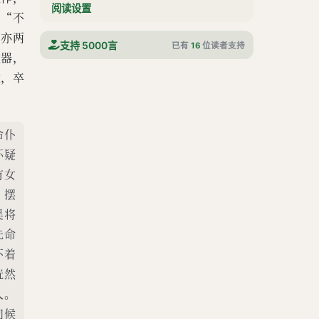
阅读设置
：“不
，亦两
支持 5000言
已有
16
位读者支持
敛器，
收，卒
命仆
怀疑
有女
，摆
吴将
先命
不着
恍然
人。
问候