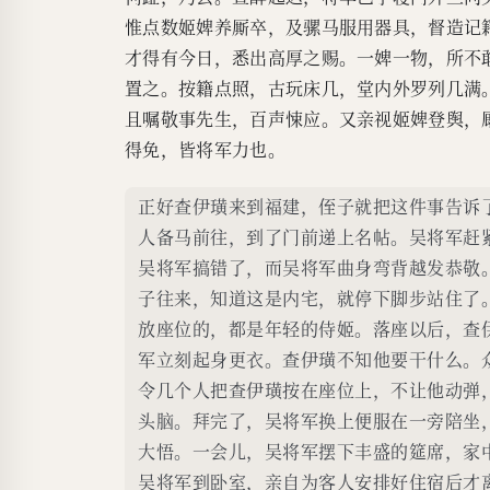
惟点数姬婢养厮卒，及骡马服用器具，督造记
才得有今日，悉出高厚之赐。一婢一物，所不
置之。按籍点照，古玩床几，堂内外罗列几满
且嘱敬事先生，百声悚应。又亲视姬婢登舆，
得免，皆将军力也。
正好查伊璜来到福建，侄子就把这件事告诉
人备马前往，到了门前递上名帖。吴将军赶
吴将军搞错了，而吴将军曲身弯背越发恭敬
子往来，知道这是内宅，就停下脚步站住了
放座位的，都是年轻的侍姬。落座以后，查
军立刻起身更衣。查伊璜不知他要干什么。
令几个人把查伊璜按在座位上，不让他动弹
头脑。拜完了，吴将军换上便服在一旁陪坐
大悟。一会儿，吴将军摆下丰盛的筵席，家
吴将军到卧室，亲自为客人安排好住宿后才