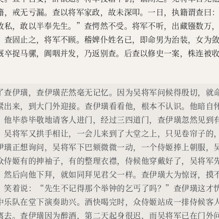
籍，戒无亏漏。查以将军家政，故未深叩。一日，执籍谓查曰
敢私，敢以半奉先生。”查愕然不受。将军不听，出藏镪数万
。查固止之，将军不顾。稽婢仆姓名已，即命男为治装，女为
厩卒捉马骡，阗咽并发，乃返别查。后查以修史一案，株连被
了查伊璜，查伊璜茫然毫无记忆。因为吴将军问候得殷切，就
紧出来，到大门外迎接。查伊璜看看他，根本不认识。他暗自
。他毕恭毕敬地请客人进门，经过三四道门，查伊璜忽然见到
。吴将军又拱手相让，一会儿来到了大堂之上，只见卷帘子的
伊璜正想询问，吴将军下巴颏微微一动，一个侍姬捧上朝服，
众侍姬有的抻袖子，有的整理衣襟，侍候他穿戴好了，吴将军
，然后向他下拜，就如同拜见君父一样。查伊璜大为惊讶，摸
，笑着说：“先生不记得那个举钟的乞丐了吗？”查伊璜这才
中乐队在堂下演奏助兴。酒快喝完时，众侍姬站成一排侍候客
离去。查伊璜因为醉酒，第二天起身很迟，而吴将军已在门外