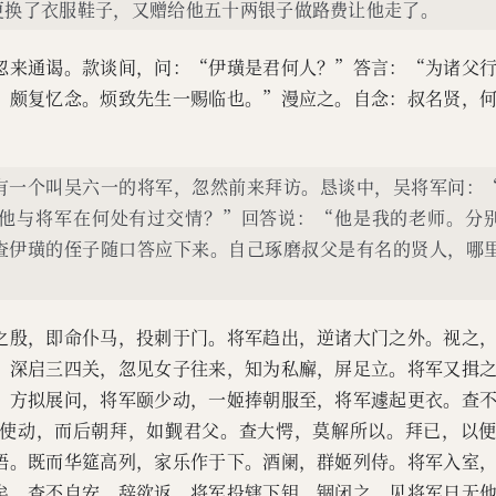
更换了衣服鞋子，又赠给他五十两银子做路费让他走了。
忽来通谒。款谈间，问：“伊璜是君何人？”答言：“为诸父
，颇复忆念。烦致先生一赐临也。”漫应之。自念：叔名贤，
有一个叫吴六一的将军，忽然前来拜访。恳谈中，吴将军问：
他与将军在何处有过交情？”回答说：“他是我的老师。分
查伊璜的侄子随口答应下来。自己琢磨叔父是有名的贤人，哪
之殷，即命仆马，投刺于门。将军趋出，逆诸大门之外。视之
，深启三四关，忽见女子往来，知为私廨，屏足立。将军又揖
，方拟展问，将军颐少动，一姬捧朝服至，将军遽起更衣。查
使动，而后朝拜，如觐君父。查大愕，莫解所以。拜已，以
悟。既而华筵高列，家乐作于下。酒阑，群姬列侍。将军入室
矣。查不自安，辞欲返。将军投辖下钥，锢闭之。见将军日无