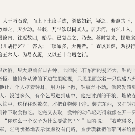
，大于两石瓮，而上下土痕手迹，滑然如新，疑之。俯窥其下
掀举之，无少动。益骇，乃坐饮以伺其人。居无何，有乞儿入
置筐内，往返数四，始尽。已复合之，乃去。移时复来，探取
男儿胡行乞？”答以：“啖噉多，无佣者。”查以其健，劝投
倍五六人。为易衣履，又以五十金赠之行。
里饮酒，见大殿前有口古钟，比能装二石东西的瓮还大，钟的
奇怪。他俯身从钟的下边往里窥视，只见里面放着一只能盛八
他让几个人抠着钟耳，用力往上掀，钟纹丝不动。他越发感
人。没过多久，有个乞丐进到庙中，他把讨到的干粮，堆放
入筐中，这样往返数次，才把食物装干净。装完东西，又把钟
到钟下取食物吃。吃完又去取，掀钟的动作轻巧得就像在开一
：“你这么一个汉子为什么要做乞丐？”回答说：“我吃得多
军。乞丐忧愁地表示忧虑没有门路。查伊璜就把他带回来给