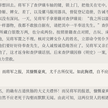
辞想回去。将军下了查伊璜车轴的键，锁上门，把他关在宅中
侍姬、婢女、差丁，以及骡马服用器具，督促登记造册，告诫
以没有深问。一天，吴将军手拿册籍对查伊璜说：“我之所以
一样器物，我都不敢独自据有，请把其中一半奉送先生。”查
所藏白银数万两，也分成两份。按照册籍查点对照，古玩、
他，吴将军置之不理。核对完婢女仆人的姓名，立即命令男仆
他们要好好侍奉查先生，众人诚惶诚恐地答应了。吴将军又亲
动了，这才返身和查伊璜话别。后来查伊璜因修《明史》一案
鼎力营救。
！而将军之报，其慷慨豪爽，尤千古所仅见。如此胸襟，自不
名，的确有古道侠肠的大丈夫襟怀！而吴将军的报恩，慷慨豪
自然不应老死于沟壑而默默无闻。由此可知，这两位贤人的相