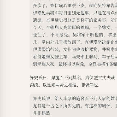
多次了。查伊璜心里很不安，就向吴将军告
伊璜见吴将军每日里别无他事，只是在清点
遗漏。查伊璜觉得这是吴将军的家务事，所
今天，全赖您天高地厚的恩赐。一个婢女，
怔住了，不肯接受。吴将军不听他的，拿出
几，堂内外几乎摆放满了。查伊璜坚决制止
伊璜整治行装，女仆为他收拾器物，并嘱咐
着侍姬婢女登上车，马夫牵上骡马，车子启
到牵连入狱，最终得以赦免，全靠吴将军的
异史氏曰：厚施而不问其名，真侠烈古丈夫哉
沟渎。以是知两贤之相遇，非偶然也。
异史氏说：给人丰厚的施舍而不问人家的姓
尤其是千古之下所少见的。有这样的胸怀，
并非偶然。