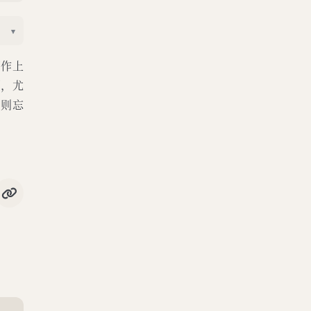
▾
写作上
历，尤
中则忘