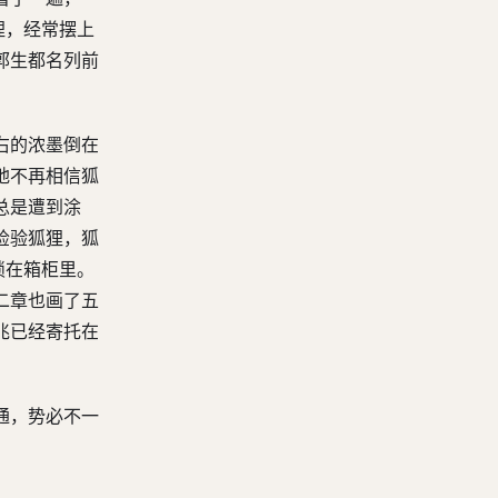
狸，经常摆上
郭生都名列前
右的浓墨倒在
地不再相信狐
总是遭到涂
检验狐狸，狐
锁在箱柜里。
二章也画了五
兆已经寄托在
通，势必不一