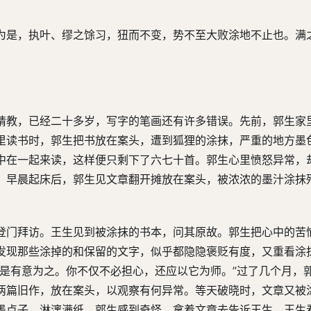
为是，执叶、缪之馀习，狃而不变，势不至大败涂地不止也。满
请教，已经二十多岁，写字的笔画还有许多错误。先前，郭生家
里读书时，郭生把书放在案头，遭到狐狸的涂抹，严重的地方墨
中在一起来读，这样便只剩下了六七十首。郭生心里愤怒异常，
。早晨起床后，郭生见文章翻开摊放在案头，被浓浓的墨汁涂抹
登门拜访。王生见到被涂抹的书本，问其原故。郭生把心中的苦
发现那些涂掉的和保留的文字，似乎都隐隐褒贬有度，又重看涂
乎是有意为之。你不仅不必担心，还应以它为师。”过了几个月，
两篇旧作，放在案头，以观察有何异常。等天破晓时，文章又被
墨点子，淋漓满纸。郭生感到奇怪，拿着文章去告诉王生。王生