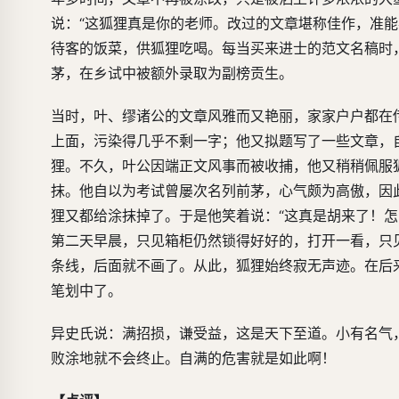
说：“这狐狸真是你的老师。改过的文章堪称佳作，准
待客的饭菜，供狐狸吃喝。每当买来进士的范文名稿时
茅，在乡试中被额外录取为副榜贡生。
当时，叶、缪诸公的文章风雅而又艳丽，家家户户都在
上面，污染得几乎不剩一字；他又拟题写了一些文章，
狸。不久，叶公因端正文风事而被收捕，他又稍稍佩服
抹。他自以为考试曾屡次名列前茅，心气颇为高傲，因
狸又都给涂抹掉了。于是他笑着说：“这真是胡来了！
第二天早晨，只见箱柜仍然锁得好好的，打开一看，只
条线，后面就不画了。从此，狐狸始终寂无声迹。在后
笔划中了。
异史氏说：满招损，谦受益，这是天下至道。小有名气
败涂地就不会终止。自满的危害就是如此啊！