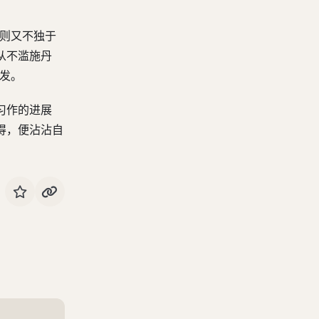
，则又不独于
从不滥施丹
发。
习作的进展
得，便沾沾自