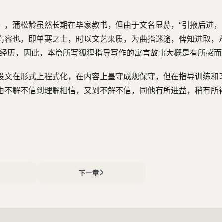
》，蒲松龄虽然长期在毕家教书，但由于文名显赫，“引掖后进
惰容也。即单寒之士，时以文艺来质，为曲指迷途，俾知进取，
的经历，因此，本篇所写狐狸指导写作的寓言故事大概是有所感而
股文在形式上程式化，在内容上墨守成规保守，但在指导训练和
由不解不信到理解相信，又到不解不信，同他有所进益，稍有所
下一章