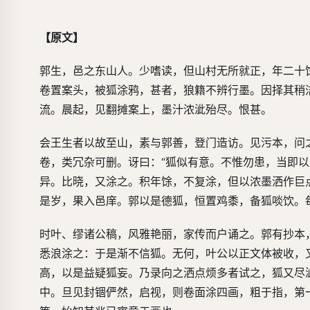
【原文】
郭生，邑之东山人。少嗜读，但山村无所就正，年二十
卷置案头，被狐涂鸦，甚者，狼籍不辨行墨。因择其稍
流。晨起，见翻摊案上，墨汁浓泚殆尽。恨甚。
会王生者以故至山，素与郭善，登门造访。见污本，问
卷，类冗杂可删。讶曰：“狐似有意。不惟勿患，当即
异。比晓，又涂之。积年馀，不复涂，但以浓墨洒作巨
是岁，果入邑庠。郭以是德狐，恒置鸡黍，备狐啖饮。
时叶、缪诸公稿，风雅艳丽，家传而户诵之。郭有抄本
悉浪涂之：于是渐不信狐。无何，叶公以正文体被收，
高，以是益疑狐妄。乃录向之洒点烦多者试之，狐又尽
中。旦见封锢俨然，启视，则卷面涂四画，粗于指，第