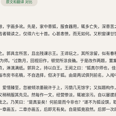
原文和翻译 对比
馀，字画多讹。先是，家中患狐，服食器用，辄多亡失，深患苦
洁者辑读之，仅得六七十首。心甚恚愤，而无如何。又积窗课廿
之。郭具言所苦，且出残课示王。王谛玩之，其所涂留，似有春
以为师。”过数月，回视旧作，顿觉所涂良确。于是改作两题，置
点，淋漓满纸。郭异之，持以白王。王阅之曰：“狐真尔师也，佳
每市房书名稿，不自选择，但决于狐。由是两试俱列前名，入闱
，爱惜臻至，忽被倾浓墨碗许于上，污荫几无馀字；又拟题构作
又稍稍服其先见。然每作一文，经营惨淡，辄被涂污。自以屡拔
泚之。乃笑曰：“是真妄矣！何前是而今非也？”遂不为狐设馔，
一章画五，二章亦画五，后即无有矣。自是狐竟寂然。后郭一次