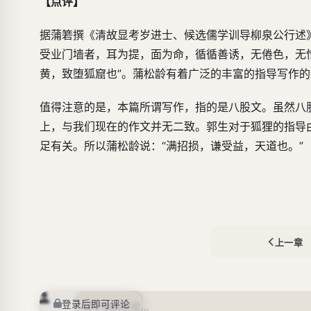
【点评】
据蒲箬撰《清故显考岁进士、候选儒学训导柳泉公行述
受业门墙者，耳为提，面为命，循循善诱，无倦色，无
黄，致堕狐窟也”。蒲松龄有着广泛的丰富的指导写作
值得注意的是，本篇所谓写作，指的是八股文。虽然八
上，与我们现在的作文并无二致。郭生对于狐狸的指导
足有关。所以蒲松龄说：“满招损，谦受益，天道也。”
上一章
登录后即可评论