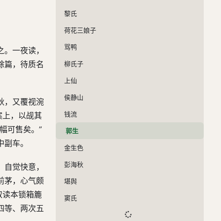
黎氏
荷花三娘子
骂鸭
之。一夜读，
馀篇，待质名
柳氏子
上仙
侯静山
秋，又覆视涴
钱流
案上，以觇其
幅可售矣。”
郭生
中副车。
金生色
彭海秋
，自觉快意，
前茅，心气颇
堪舆
取读本锁箱簏
窦氏
四等、两次五