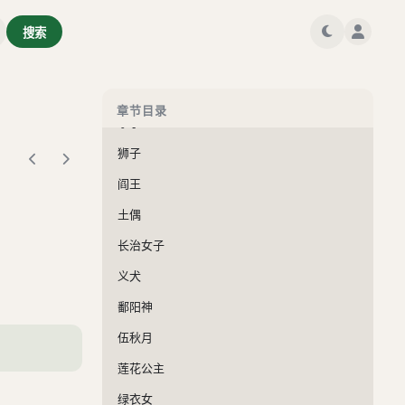
花姑子
搜索
武孝廉
西湖主
章节目录
孝子
狮子
阎王
土偶
长治女子
义犬
鄱阳神
伍秋月
莲花公主
绿衣女