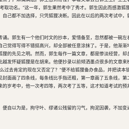
能考取功名。”这一年，郭生果然考中了秀才。郭生因此而感激狐
，自己都不加选择，只凭狐狸决断。因此在以后的两次考试中，
传诵。郭生有一个他们时文的抄本，爱惜备至，忽然都被一碗左
自己觉得写得不错挺高兴，却全部被任意涂抹了。于是，他渐渐
狐狸的先见之明。然而，郭生每作一篇文章，都是惨淡经营，却
此越发怀疑狐狸是在胡来。他便抄录以前倾洒墨点很多的文章来
怎么过去肯定的现在又否定了？”便不给狐狸备办食品，并把读本
见封面画了四条线，每条线比手指还粗，第一章画了五条线，第
来的岁考中，他一次考四等，两次考了五等，这才知道考试的预
，便自以为是，拘守叶、缪诸公残留的习气，拘泥因袭，不加变