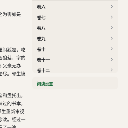
卷六
之为害如是
卷七
卷八
卷九
卷十
里闹狐狸，吃
色狼藉，字的
卷十一
却又毫无办
卷十二
殆尽。郭生愤
阅读设置
恼和盘托出，
抹过的书本，
郭生重新审视
涂改。经过一
看了一遍，