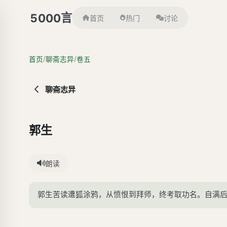
言
5000
首页
热门
讨论
/
/
首页
聊斋志异
卷五
聊斋志异
郭生
朗读
郭生苦读遭狐涂鸦，从愤恨到拜师，终考取功名。自满后