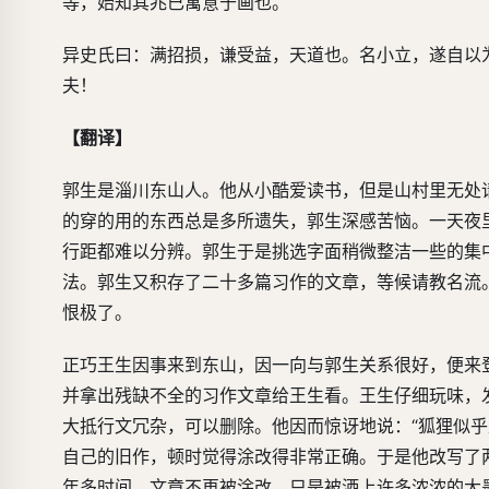
等，始知其兆已寓意于画也。
异史氏曰：满招损，谦受益，天道也。名小立，遂自以
夫！
【翻译】
郭生是淄川东山人。他从小酷爱读书，但是山村里无处
的穿的用的东西总是多所遗失，郭生深感苦恼。一天夜
行距都难以分辨。郭生于是挑选字面稍微整洁一些的集
法。郭生又积存了二十多篇习作的文章，等候请教名流
恨极了。
正巧王生因事来到东山，因一向与郭生关系很好，便来
并拿出残缺不全的习作文章给王生看。王生仔细玩味，
大抵行文冗杂，可以删除。他因而惊讶地说：“狐狸似
自己的旧作，顿时觉得涂改得非常正确。于是他改写了
年多时间，文章不再被涂改，只是被洒上许多浓浓的大