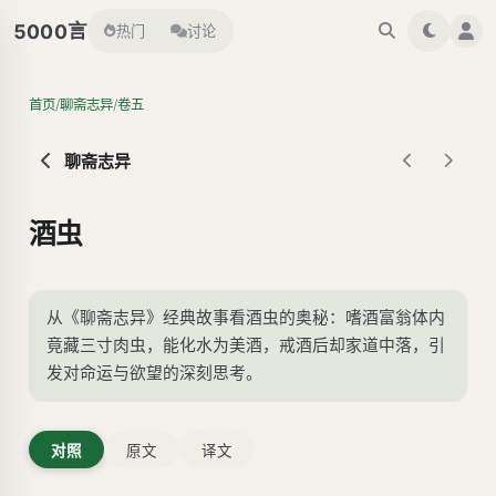
言
5000
热门
讨论
/
/
首页
聊斋志异
卷五
聊斋志异
酒虫
从《聊斋志异》经典故事看酒虫的奥秘：嗜酒富翁体内
竟藏三寸肉虫，能化水为美酒，戒酒后却家道中落，引
发对命运与欲望的深刻思考。
对照
原文
译文