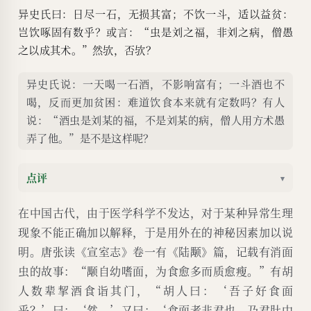
异史氏曰：日尽一石，无损其富；不饮一斗，适以益贫：
岂饮啄固有数乎？或言：“虫是刘之福，非刘之病，僧愚
之以成其术。”然欤，否欤？
异史氏说：一天喝一石酒，不影响富有；一斗酒也不
喝，反而更加贫困：难道饮食本来就有定数吗？有人
说：“酒虫是刘某的福，不是刘某的病，僧人用方术愚
弄了他。”是不是这样呢？
点评
▾
在中国古代，由于医学科学不发达，对于某种异常生理
现象不能正确加以解释，于是用外在的神秘因素加以说
明。唐张读《宣室志》卷一有《陆颙》篇，记载有消面
虫的故事：“颙自幼嗜面，为食愈多而质愈瘦。”有胡
人数辈挈酒食诣其门，“胡人曰：‘吾子好食面
乎？’曰：‘然。’又曰：‘食面者非君也，乃君肚中