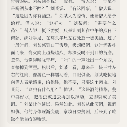
奇特的病。刘某回答说：“没有。”僧人说：“你是不
是喝酒从来不醉？”刘某说：“有这回事。”僧人说：
“这是因为你有酒虫。”刘某大为惊愕，便请僧人给予
治疗。僧人说：“这好办。”刘某问：“需要什么
药？”僧人说一概不需要，只是让刘某在中午的烈日下
俯卧，绑好手足，在离头半尺左右处放一坛美酒。过了
一段时间，刘某感到口干舌燥，极想喝酒。这时酒香扑
面而来，馋火向上越烧越烈，却深受喝不到口的折磨。
忽然，他觉得喉咙奇痒，“哇”的一声吐出一个东西，
直接掉到酒里。松绑后，刘某一看，原来是一块三寸左
右的红肉，像游鱼一样蠕动着，口眼俱全。刘某吃惊地
向僧人表示感谢，给他钱，他不要，只要这个肉虫。刘
某问：“这虫有什么用？”他说：“这是酒的精华。瓮
中盛好水，把酒虫放进去再加以搅动，立即就成了美
酒。”刘某让他演试，果然如此。刘某从此厌酒，视酒
如仇，他的身体逐渐变瘦，家境日益贫困，后来到了吃
饭不能自给的地步。