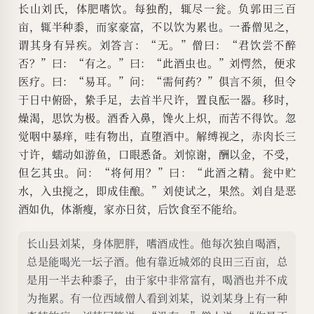
长山刘氏，体肥嗜饮。每独酌，辄尽一瓮。负郭田三百
亩，辄半种黍，而家豪富，不以饮为累也。一番僧见之，
谓其身有异疾。刘答言：“无。”僧曰：“君饮尝不醉
否？”曰：“有之。”曰：“此酒虫也。”刘愕然，便求
医疗。曰：“易耳。”问：“需何药？”俱言不须，但令
于日中俯卧，絷手足，去首半尺许，置良酝一器。移时，
燥渴，思饮为极。酒香入鼻，馋火上炽，而苦不得饮。忽
觉咽中暴痒，哇有物出，直堕酒中。解缚视之，赤肉长三
寸许，蠕动如游鱼，口眼悉备。刘惊谢，酬以金，不受，
但乞其虫。问：“将何用？”曰：“此酒之精。瓮中贮
水，入虫搅之，即成佳酿。”刘使试之，果然。刘自是恶
酒如仇，体渐瘦，家亦日贫，后饮食至不能给。
长山县刘某，身体肥胖，嗜酒成性。他每次独自喝酒，
总是能喝光一坛子酒。他有靠近城郊的良田三百亩，总
是用一半去种黍子，由于家中非常富有，喝酒也并不成
为拖累。有一位西域僧人看到刘某，说刘某身上有一种