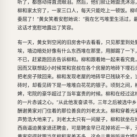
听了，都感动得直流眼泪。然后，他们就让她盥洗沐浴
柳和家太穷了，一家三口人，每天只能吃上一顿饭。柳
委屈了！”黄女笑着安慰她说：“我在乞丐堆里生活过，
这话才宽慰地露出了笑容。
有一天，黄女到空闲的旧房舍中去看看，只见那里到处
埃，墙边暗处好像有什么东西堆在那里，用脚踢了一下
不已，赶紧跑回去告诉柳和。柳和跟着她一起来看究竟
因而又联想起小时候常和宫叔在各个房屋的地砖下埋石
把老房子赎回来。柳和发现老屋的地砖早已残缺不全，
砖时，却看见砖下是一堆堆白花花的银子。顷刻之间，
婢，宅院的豪华超过了当年富贵的时候。柳和在经过这
的一片赤诚之心。”从此他发奋读书，三年之后被选中
酬谢黄家对门住着的那位善良的刘老太太。柳和穿着光
声势浩大地来了。刘老太太只有一间屋子，柳和就坐在
西商逼迫黄家退还聘金，可是聘金早已花掉将近一半，
黄家穷得就跟当年柳和家差不多。这会儿黄翁听说女婿