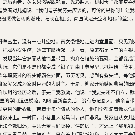
，之后再看，黄女果然容貌艳丽、光彩照人，柳和母子都非常喜
母哭着对儿媳说：“我们母子受穷是应该的，可怜的是你呀！让
最熟悉做乞丐的滋味，与现在相比，简直就是天堂和地狱的差别。
野草丛生，没有一点儿空地。黄女慢慢地走进内室里面，只见到
，把脚碰得生疼，她弯下腰拾起一块一看，原来都是上等的白银
，发现当年宫梦弼从袖筒里带回、抛弃在暗处的瓦砾，全都变成
头玩，它们是不是也都变成了银子？由于老屋早已抵押给了债主
当年埋藏过的石头都露在外面，历历可见，感到有些失望。等他
柳家就又成为家财巨万的大财主。于是，柳家开始赎回典当的田
样坎坷的经历之后，于是自我激励，他说：“我要是还不自立，
乡里的学问道德模范。柳和重新富贵后，没有忘记恩人，他亲自
彩夺目的新衣服，带着十多个随从的仆人，他们全都骑着像龙似
她家床上。一时间，小巷里人喊马叫，热闹非凡。黄家自从女儿
无法全数归还，黄某无奈只好卖掉居住的房子，才还上了那笔钱
如何富贵显赫，羞悔难当，只有关上门黯然神伤。刘老太太买来