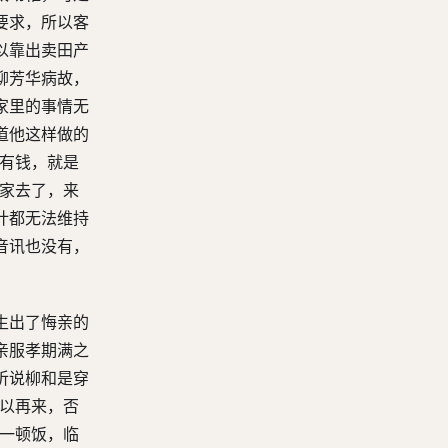
要求，所以客
以靠出卖田产
柳芳华病故，
家里的事情无
道他这样做的
没有钱，就是
老家去了，来
计都无法维持
音讯也没有，
生出了悔亲的
亲服孝期满之
听说柳和是穿
可以再来，否
了一顿饭，临