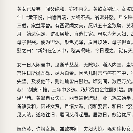
黄女已及笄，闻父绝和，窃不直之。黄欲女别适。女泣
仁！”黄不悦，曲谕百端，女终不摇。翁妪并怒，旦夕
三载，家益零替。有西贾闻女美，愿以五十金致聘。黄
月，始达保定，访和居址，直造其家。母以为乞人妇，
母子俱哭。便为盥沐，颜色光泽，眉目焕映，母子俱喜
慰之曰：“新妇在乞人中，稔其况味，今日视之，觉有天
女一日入闲舍中，见断草丛丛，无隙地。渐入内室，尘
宫往日所抛瓦砾，尽为白金。因念儿时常与瘗石室中，
失望。及发他砖，则灿灿皆白镪也。顷刻间，数巨万矣
叔！”刻志下帷，三年中乡选。乃躬赍白金往酬刘媪。
溢里巷。黄翁自女失亡，西贾逼退聘财，业已耗去殆半
备馔款和，因述女贤，且惜女遁。问和娶否，和曰：“
见大骇，遂叙往旧，殷问父母起居。居数日，款洽优厚
媪诣黄，许报女耗，兼致存问，夫妇大惊。媪劝往投女