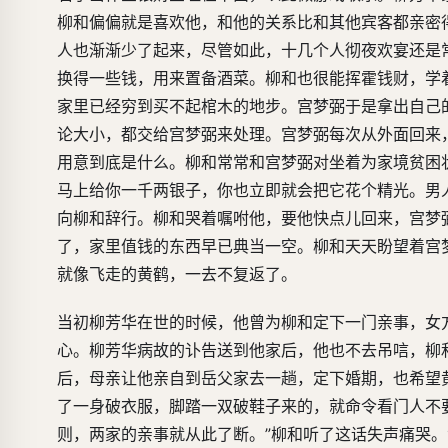
柳和偏偏就是喜欢他，和他的关系比和其他宾客都亲密
人也渐渐少了起来，尽管如此，十几个人彻夜欢宴还是
换得一些钱，用来置备酒菜。柳和也很能挥霍钱财，学
家里已经穷到买不起棺木的地步。宫梦弼于是拿出自己
论大小，都交给宫梦弼来处理。宫梦弼每次从外面回来
用意到底是什么。柳和常常和宫梦弼对坐着为家境贫困
马上给你一千两银子，你也立即就会把它花个精光。男
向柳和辞行。柳和哭着嘱咐他，要他快点儿回来，宫梦
了，家里值钱的东西早已典当一空。柳和天天盼望着宫
就像飞走的黄鹤，一去不复返了。
当初柳芳华在世的时候，他曾为柳和定下一门亲事，女
心。柳芳华病故的讣告送到他家后，他也不去吊唁，柳
后，母亲让他亲自到岳父家去一趟，定下婚期，也希望
了一身破衣服，脚踏一双破鞋子来的，就命令看门人不
则，两家的亲事就从此了断。”柳和听了这话失声痛哭