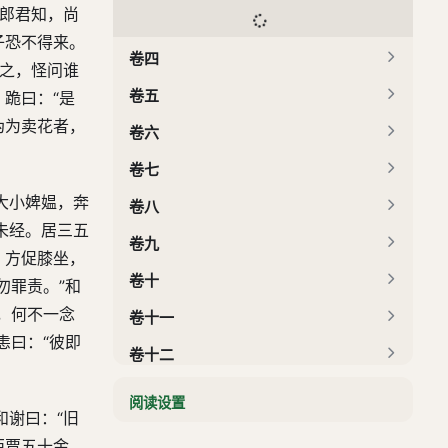
恐郎君知，尚
子恐不得来。
卷四
睹之，怪问谁
卷五
跪曰：“是
伪为卖花者，
卷六
卷七
大小婢媪，奔
卷八
未经。居三五
卷九
，方促膝坐，
卷十
勿罪责。”和
，何不一念
卷十一
恚曰：“彼即
卷十二
阅读设置
和谢曰：“旧
西贾五十金，