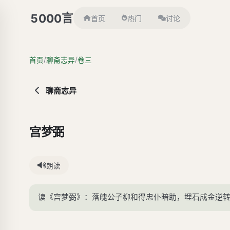
言
5000
首页
热门
讨论
/
/
首页
聊斋志异
卷三
聊斋志异
宫梦弼
朗读
读《宫梦弼》：落魄公子柳和得忠仆暗助，埋石成金逆