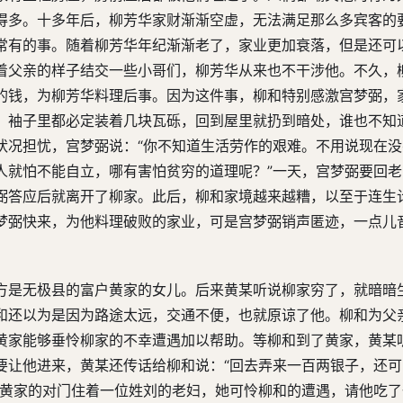
得多。十多年后，柳芳华家财渐渐空虚，无法满足那么多宾客的
常有的事。随着柳芳华年纪渐渐老了，家业更加衰落，但是还可
着父亲的样子结交一些小哥们，柳芳华从来也不干涉他。不久，
的钱，为柳芳华料理后事。因为这件事，柳和特别感激宫梦弼，
，袖子里都必定装着几块瓦砾，回到屋里就扔到暗处，谁也不知
状况担忧，宫梦弼说：“你不知道生活劳作的艰难。不用说现在
人就怕不能自立，哪有害怕贫穷的道理呢？”一天，宫梦弼要回
弼答应后就离开了柳家。此后，柳和家境越来越糟，以至于连生
梦弼快来，为他料理破败的家业，可是宫梦弼销声匿迹，一点儿
方是无极县的富户黄家的女儿。后来黄某听说柳家穷了，就暗暗
和还以为是因为路途太远，交通不便，也就原谅了他。柳和为父
黄家能够垂怜柳家的不幸遭遇加以帮助。等柳和到了黄家，黄某
要让他进来，黄某还传话给柳和说：“回去弄来一百两银子，还
。黄家的对门住着一位姓刘的老妇，她可怜柳和的遭遇，请他吃