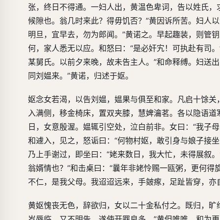
张，终日不得通。一妇人出，黄温色卑词，告以姓氏，
候隙也。翁几时来此？得毋饥否？”黄因诉所苦。妇人
明旦，宜早去，勿为郎闻。”黄诺之。早起趣装，则管
何，家人悉无以应。和怒曰：“是必奸宄！可执赴有司。
某舅氏。以前夕来晚，故未告主人。”和命释缚。妇送
同刘媪来。”黄诺，归述于妪。
妪念女若渴，以告刘媪，媪果与俱至和家。凡启十馀关
入满侧，移金椅床，置双夹膝，慧婢瀹茗。各以隐语道
日，女意殷渥。媪辄引空处，泣白前非。女曰：“我子
和遽入，见之，怒诟曰：“何物村妪，敢引身与娘子接坐
乃上手谢过，即坐曰：“姥来数日，我大忙，未得展叙。
翁婿情也？”和击桌曰：“曩年非姥怜赐一瓯粥，更何得
不仁，是我父母。我迢迢远来，手皴瘃，足趾皆穿，亦
黄妪愧丧无色，辞欲归，女以二十金私付之。既归，旷
岁辱临，又不明告，遂使开罪良多。”黄但唯唯。和为