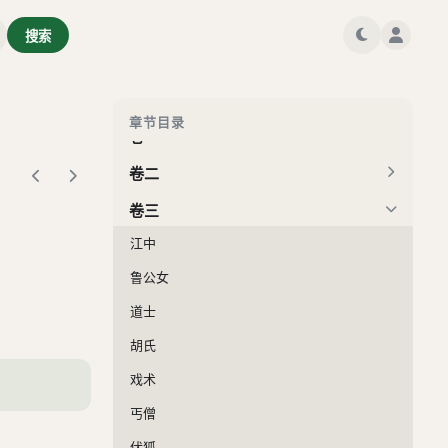
搜索
章节目录
卷一
卷二
卷三
江中
鲁公女
道士
胡氏
戏术
丐僧
伏狐