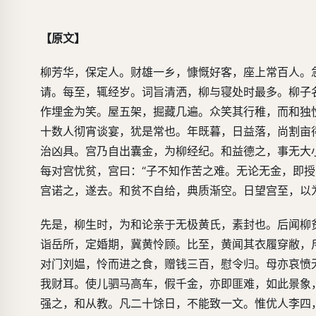
【原文】
柳芳华，保定人。财雄一乡，慷慨好客，座上常百人。
请。每至，辄经岁。词旨清洒，柳与寝处时最多。柳子
作埋金为笑。屋五架，掘藏几遍。众笑其行稚，而和独
十数人彻宵谈宴，犹是常也。年既暮，日益落，尚割亩
治凶具。宫乃自出囊金，为柳经纪。和益德之，事无大
每对宫忧贫，宫曰：“子不知作苦之难。无论无金，即
宫诺之，遂去。和贫不自给，典质渐空。日望宫至，以
先是，柳生时，为和论亲于无极黄氏，素封也。后闻柳
诣岳所，定婚期，冀黄怜顾。比至，黄闻其衣履穿敝，
对门刘媪，怜而进之食，赠钱三百，慰令归。母亦哀愤
我财耳。使儿驷马高车，假千金，亦即匪难，如此景象
强之，和从教。凡二十馀日，不能致一文。惟优人李四