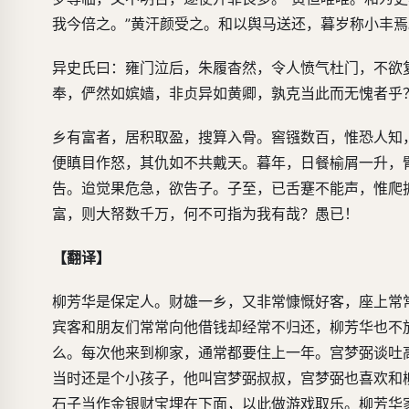
我今倍之。”黄汗颜受之。和以舆马送还，暮岁称小丰焉
异史氏曰：雍门泣后，朱履杳然，令人愤气杜门，不欲
奉，俨然如嫔嫱，非贞异如黄卿，孰克当此而无愧者乎
乡有富者，居积取盈，搜算入骨。窖镪数百，惟恐人知
便瞋目作怒，其仇如不共戴天。暮年，日餐榆屑一升，
告。迨觉果危急，欲告子。子至，已舌蹇不能声，惟爬
富，则大帑数千万，何不可指为我有哉？愚已！
【翻译】
柳芳华是保定人。财雄一乡，又非常慷慨好客，座上常
宾客和朋友们常常向他借钱却经常不归还，柳芳华也不
么。每次他来到柳家，通常都要住上一年。宫梦弼谈吐
当时还是个小孩子，他叫宫梦弼叔叔，宫梦弼也喜欢和
石子当作金银财宝埋在下面，以此做游戏取乐。柳芳华