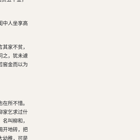
闺中人坐享高
言其家不贫，
问之，犹未遽
若窖金而以为
也在所不惜。
柳家乞求过什
，名叫柳和，
揭开地砖，把
太幼稚，可是