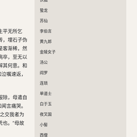
蛰龙
苏仙
生平无所乞
李伯言
砖，埋石子伪
黄九郎
是客渐稀，然
金陵女子
病卒，至无以
汤公
解其何意。和
阎罗
和泣嘱速返，
连琐
单道士
服除，母遣自
白于玉
和闻言痛哭。
昔之交我者为
夜叉国
凭也。”母故
小髻
西僧