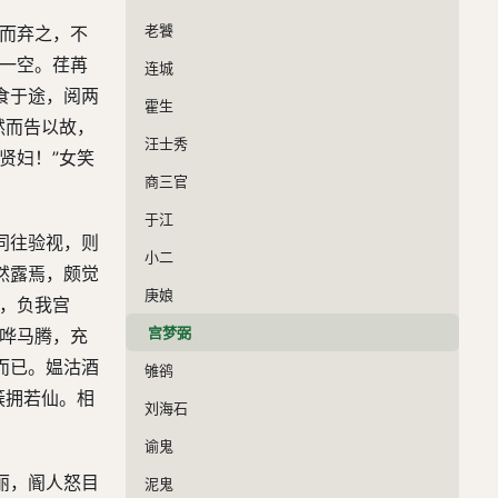
老饕
贫而弃之，不
卷一空。荏苒
连城
食于途，阅两
霍生
然而告以故，
汪士秀
贤妇！”女笑
商三官
于江
同往验视，则
小二
然露焉，颇觉
庚娘
立，负我宫
宫梦弼
人哗马腾，充
而已。媪沽酒
雊鹆
簇拥若仙。相
刘海石
谕鬼
丽，阍人怒目
泥鬼