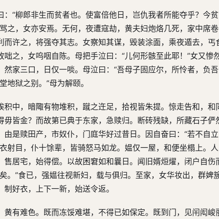
曰：“柳郎非生而贫者也。使富倍他日，岂仇我者所能夺乎？今
唾骂之，女亦安焉。无何，夜遭寇劫，黄夫妇炮烙几死，家中席
利而许之，将强夺其志。女察知其谋，毁装涂面，乘夜遁去，丐
故咄之，女呜咽自陈。母把手泣曰：“儿何形骸至此耶！”女又惨
。然家三口，日仅一啖。母泣曰：“吾母子固应尔，所怜者，负吾
堂地狱之别。”母为解颐。
埃积中，暗陬有物堆积，蹴之迕足，拾视皆朱提。惊走告和，和
得毋皆金？而故第已典于东家，急赎归。断砖残缺，所藏石子俨
。由是赎田产，市奴仆，门庭华好过昔日。因自奋曰：“若不自
鲜衣射目，仆十馀辈，皆骑怒马如龙。媪仅一屋，和便坐榻上。
，售居宅，始得偿。以故困窘如和曩日。闻旧婿烜燿，闭户自伤
娶矣。”食已，强媪往视新妇，载与俱归。至家，女华妆出，群婢
，制好衣，上下一新，始送令返。
，黄有难色。既而冻馁难堪，不得已如保定。既到门，见闬闳峻