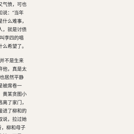
又气愤，可也
和说：“当年
是什么难事，
人，就是讨债
位叫李四的唱
什么希望了。
郎并不是生来
弃他，真是太
儿也居然平静
是被席卷一
。黄某贪图小
逃离了家门，
接进了柳和的
叙说，拉过她
听，柳和母子