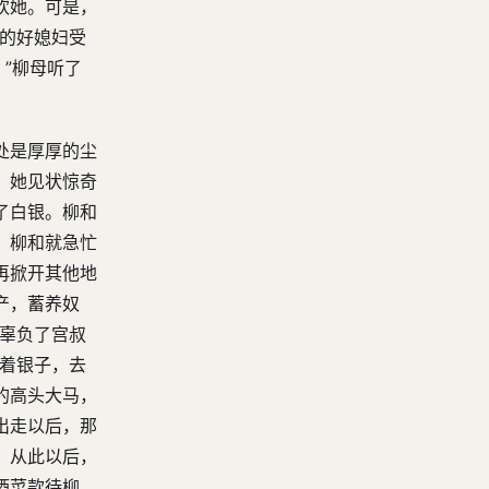
欢她。可是，
我的好媳妇受
”柳母听了
处是厚厚的尘
。她见状惊奇
了白银。柳和
，柳和就急忙
再掀开其他地
产，蓄养奴
就辜负了宫叔
带着银子，去
的高头大马，
出走以后，那
。从此以后，
酒菜款待柳