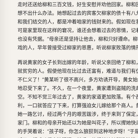
走时还送给柳和三百文钱，好生安慰并劝他回家。柳和
想不出什么办法。她想起过去的宾客欠柳家的债十有八
和我们结交的人，都是冲着咱家的钱财来的。假如现在
可是家里现在这样的窘况，谁还会想着过去的恩情，记
也没有凭据。”母亲还是坚持让他去，柳和只好遵命。
戏的人，早年曾接受过柳家的恩惠，听说柳家败落的情
再说黄家的女子长到出嫁的年龄，听说父亲回绝了柳和
就贫穷的人。假使他现在比过去还富有，难道与我们有
不仁义了！”黄某听了很不高兴，多方劝诱开导，黄女
地忍受下来了。不久，在一个夜里，黄家遭到盗贼的洗
空。不知不觉三年过去了，黄家的家道更加败落。有个
利，一口就答应了下来，打算强迫女儿嫁给那个商人。
她一路乞讨，经过两个月的艰苦跋涉，终于来到了保定
家门。柳和的母亲开始还以为她是叫花子，所以撵她快
的手哭着说：“孩子呀，你怎么狼狈到这种地步呀！”