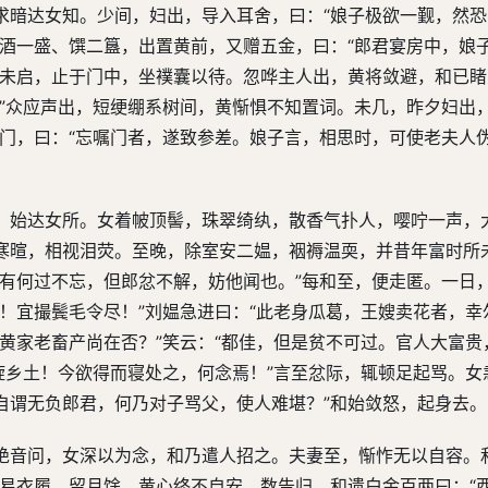
求暗达女知。少间，妇出，导入耳舍，曰：“娘子极欲一觐，然
以酒一盛、馔二簋，出置黄前，又赠五金，曰：“郎君宴房中，娘
钥未启，止于门中，坐襆囊以待。忽哗主人出，黄将敛避，和已
”众应声出，短绠绷系树间，黄惭惧不知置词。未几，昨夕妇出，
出门，曰：“忘嘱门者，遂致参差。娘子言，相思时，可使老夫人
，始达女所。女着帔顶髻，珠翠绮纨，散香气扑人，嘤咛一声，
寒暄，相视泪荧。至晚，除室安二媪，裀褥温耎，并昔年富时所
母有何过不忘，但郎忿不解，妨他闻也。”每和至，便走匿。一日
！宜撮鬓毛令尽！”刘媪急进曰：“此老身瓜葛，王嫂卖花者，幸
黄家老畜产尚在否？”笑云：“都佳，但是贫不可过。官人大富贵
旋乡土！今欲得而寝处之，何念焉！”言至忿际，辄顿足起骂。女
自谓无负郎君，何乃对子骂父，使人难堪？”和始敛怒，起身去。
绝音问，女深以为念，和乃遣人招之。夫妻至，惭怍无以自容。
更易衣履。留月馀，黄心终不自安，数告归。和遗白金百两曰：“