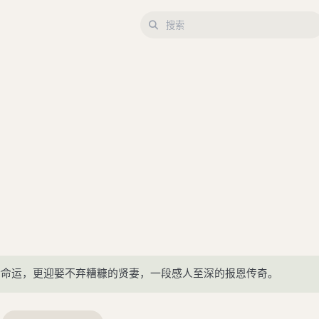
转命运，更迎娶不弃糟糠的贤妻，一段感人至深的报恩传奇。