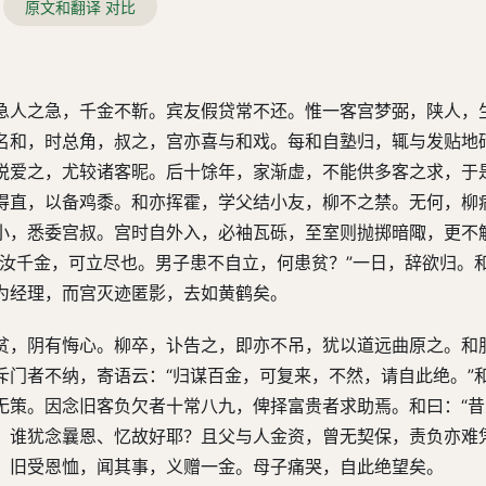
原文和翻译 对比
急人之急，千金不靳。宾友假贷常不还。惟一客宫梦弼，陕人，
名和，时总角，叔之，宫亦喜与和戏。每和自塾归，辄与发贴地
悦爱之，尤较诸客昵。后十馀年，家渐虚，不能供多客之求，于
得直，以备鸡黍。和亦挥霍，学父结小友，柳不之禁。无何，柳
小，悉委宫叔。宫时自外入，必袖瓦砾，至室则抛掷暗陬，更不
授汝千金，可立尽也。男子患不自立，何患贫？”一日，辞欲归。
为经理，而宫灭迹匿影，去如黄鹤矣。
贫，阴有悔心。柳卒，讣告之，即亦不吊，犹以道远曲原之。和
斥门者不纳，寄语云：“归谋百金，可复来，不然，请自此绝。”
无策。因念旧客负欠者十常八九，俾择富贵者求助焉。和曰：“
，谁犹念曩恩、忆故好耶？且父与人金资，曾无契保，责负亦难
，旧受恩恤，闻其事，义赠一金。母子痛哭，自此绝望矣。