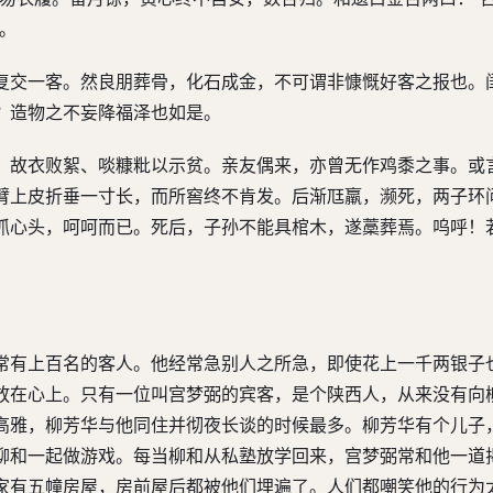
。
复交一客。然良朋葬骨，化石成金，不可谓非慷慨好客之报也。
？造物之不妄降福泽也如是。
，故衣败絮、啖糠粃以示贫。亲友偶来，亦曾无作鸡黍之事。或
臂上皮折垂一寸长，而所窖终不肯发。后渐尫羸，濒死，两子环
抓心头，呵呵而已。死后，子孙不能具棺木，遂藁葬焉。呜呼！
常有上百名的客人。他经常急别人之所急，即使花上一千两银子
放在心上。只有一位叫宫梦弼的宾客，是个陕西人，从来没有向
高雅，柳芳华与他同住并彻夜长谈的时候最多。柳芳华有个儿子
柳和一起做游戏。每当柳和从私塾放学回来，宫梦弼常和他一道
家有五幢房屋，房前屋后都被他们埋遍了。人们都嘲笑他的行为