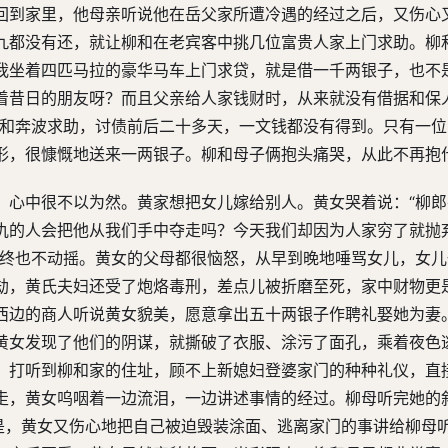
回到家里，他母亲听说他在岳父家所遭冷遇的经过之后，又伤心
九都没有还，就让柳和在老宾客中挑几位富贵人家上门求助。柳
我坐着四匹马拉的豪华马车上门求贷，就是借一千两银子，也不
着昔日的朋友呀？而且父亲给人家钱财时，从来就没有借据和保
柳和奔波求助，讨债前后二十多天，一文钱都没有得到。只有一
形，很慷慨地送来一两银子。柳和母子俩抱头痛哭，从此不再抱
，心中很不以为然。黄家想把女儿嫁给别人。黄女哭着说：“柳
仇的人会把他从我们手中夺走吗？今天我们却因为人家穷了就抛
始终也不动摇。黄女的父母都很恼怒，从早到晚地唾骂女儿，女
劫，黄氏夫妇还受了炮烙毒刑，差点儿被折磨至死，家中财物更
西边的商人听说黄女貌美，愿意拿出五十两银子作聘礼娶她为妻
黄女发现了他们的阴谋，就撕破了衣服、涂污了面孔，乘着夜色
，打听到柳和家的住址，顾不上新媳妇登婆家门的种种礼仪，直
走，黄女呜咽着一边流泪，一边讲述事情的经过。柳母听完她的
于是，黄女又伤心地把自己被迫毁装涂面、逃离家门的事讲给柳母