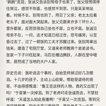
“刷刷”流泪；张讷又告诉别驾母子也来了，张父惊愕得停
住哭泣，感觉不到喜，也感觉不到悲，只是呆呆地站
着。时候不长，别驾也到了，拜见了父亲；老太太拉着
老头子，面对面大哭起来。张父见跟来许多丫环仆人，
里外都是，反而觉得自己坐也不是，立也不是。张诚见
母亲不在，一问，这才知道已经过世，悲号痛哭，以至
昏过去了，过了一顿饭的工夫才苏醒过来。张别驾拿出
钱来，建造了宅院厅堂，又请来老师教两个弟弟读书。
张家一下子兴旺起来，马匹在槽边腾跃，人群在堂中喧
笑，居然成了当地的大户人家。
异史氏说：我听说这个事时，自始至终掉过好几次眼
泪。十几岁的孩子，主动上山砍柴，帮助受虐待的哥
哥，不由得感慨道：“像王览这样的人物，真的又出现了
吗！”于是第一次掉泪。到了老虎叼走张诚而去，不禁狂
呼道：“天道怎么如此昏庸啊！”于是又一次流泪。等到兄