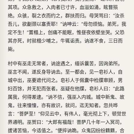
其项。众急救之，入肉者已寸许，血溢如涌，眩瞀殒
绝。众骇，裂之衣而约之，群扶而归。母哭骂曰：“汝杀
吾儿，欲劙颈以塞责耶！”讷呻云：“母勿烦恼。弟死，我
定不生！”置榻上，创痛不能眠，惟昼夜依壁坐哭。父恐
其亦死，时就榻少哺之，牛辄诟责。讷遂不食，三日而
毙。
村中有巫走无常者，讷途遇之，缅诉曩苦，因询弟所。
巫言不闻，遂反身导讷去。至一都会，见一皂衫人，自
城中出，巫要遮代问之。皂衫人于佩囊中检牒审顾，男
妇百馀，并无犯而张者。巫疑在他牒，皂衫人曰：“此路
属我，何得差逮。”讷不信，强巫入内城。城中新鬼、故
鬼，往来憧憧，亦有故识，就问，迄无知者。忽共哗
言：“菩萨至！”仰见云中，有伟人，毫光彻上下，顿觉世
界通明。巫贺曰：“大郎有福哉！菩萨几十年一入冥司，
拔诸苦恼，今适值之。”便捽讷跪。众鬼囚纷纷籍籍，合