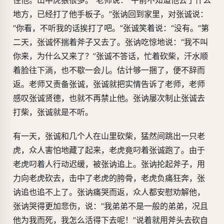
住他。山中虎狼很多。”老师说：“午前不知道他去了什么
地方，已经打了他手板子。”张讷回到家里，对张诚说：
“你看，不听我的话挨打了吧。”张诚笑着说：“没有。”第
二天，张诚怀揣着斧子又去了。张讷吃惊地说：“我不叫
你来，为什么又来了？”张诚不答话，忙着砍柴，汗水顺
着脸往下淌，也不歇一会儿。估计够一捆了，便不辞而
返。老师又责备张诚，张诚就把实情告诉了老师，老师
感叹张诚贤德，也就不再禁止他。张讷屡次制止张诚去
打柴，张诚就是不听。
有一天，张诚和几个人在山里砍柴，猛然间跳出一只老
虎，众人害怕地藏了起来，老虎竟叼着张诚跑了。由于
老虎叼着人行动迟缓，被张讷追上。张讷抡起斧子，用
力向老虎砍去，击中了老虎的胯骨，老虎负痛狂奔，张
讷追也追不上了。张讷痛哭而返，众人都安慰劝解他，
张讷哭得更加悲伤，说：“我弟弟不是一般的弟弟，况且
他为我而死，我怎么活得下去呢！”说着就用斧头去砍自