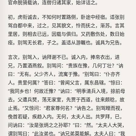
官命脱骑载讷，连辔归诸其家，始详诘之。
初，虎衔诚去，不知何时置路侧，卧途中经宿。适张别
驾自都中来，过之，见其貌文，怜而抚之，渐苏。言其
里居，则相去已远，因载与俱归。又药敷伤处，数日始
痊。别驾无长君，子之。盖适从游瞩也。诚具为兄告。
言次，别驾入，讷拜谢不已。诚入内，捧帛衣出，进
兄，乃置酒燕叙。别驾问：“贵族在豫，几何丁壮？”讷
曰：“无有。父少齐人，流寓于豫。”别驾曰：“仆亦齐
人。贵里何属？”答曰：“曾闻父言，属东昌辖。”惊曰：
“我同乡也！何故迁豫？”讷曰：“明季清兵入境，掠前母
去。父遭兵燹，荡无家室，先贾于西道，往来颇稔，故
止焉。”又惊问：“君家尊何名？”讷告之。别驾瞠而视，
俛首若疑，疾趋入内。无何，太夫人出。共罗拜，已，
问讷曰：“汝是张炳之之孙耶？”曰：“然。”太夫人大哭，
谓别驾曰：“此汝弟也。”讷兄弟莫能解。太夫人曰：“我