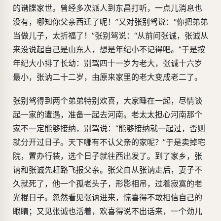
的谱牒家世。曾经多次派人到东昌打听，一点儿消息也
没有，哪知你父亲西迁了呢！”又对张别驾说：“你把弟弟
当做儿子，太折福了！”张别驾说：“从前问张诚，张诚从
来没说起自己是山东人，想是年纪小不记得吧。”于是按
年纪大小排了长幼：别驾四十一岁为老大，张诚十六岁
最小，张讷二十二岁，由原来家里的老大变成老二了。
张别驾得到两个弟弟特别欢喜，大家睡在一起，尽情谈
起一家的遭遇，准备一起去河南。老太太担心河南那个
家不一定能够接纳，别驾说：“能够接纳就一起过，否则
就分开过日子。天下哪有不认父亲的家呢？”于是卖掉宅
院，置办行装，选个日子就往西出发了。到了家乡，张
讷和张诚先赶路飞报父亲。张父自从张讷走后，妻子不
久就死了，他一个孤老头子，形影相吊，过着寂寞的老
光棍日子。忽然看见张讷进来，惊喜得不敢相信自己的
眼睛；又见张诚也活着，欢喜得说不出话来，一个劲儿