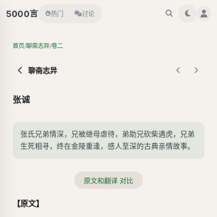
言
5000
热门
讨论
/
/
首页
聊斋志异
卷二
聊斋志异
张诚
张氏兄弟情深，兄被继母虐待，弟助兄砍柴遇虎，兄弟
生死相寻，终在金陵重逢，感人至深的古典亲情故事。
原文和翻译 对比
【原文】