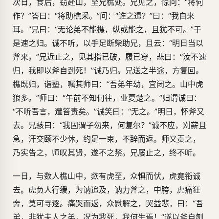
次日，食后，窃赴山，至兄樵处。兄见之，惊问：“将何
作？”答曰：“将助樵采。”问：“谁之遣？”曰：“我自来
耳。”兄曰：“无论弟不能樵，纵或能之，且犹不可。”于
是速之归。诚不听，以手足断柴助兄，且云：“明日当以
斧来。”兄近止之，见其指已破，履已穿，悲曰：“汝不速
归，我即以斧自刭死！”诚乃归。兄送之半途，方复回。
樵既归，诣塾，嘱其师曰：“吾弟年幼，宜闭之。山中虎
狼多。”师曰：“午前不知何往，业夏楚之。”归谓诚曰：
“不听吾言，遭笞责矣。”诚笑曰：“无之。”明日，怀斧又
去。兄骇曰：“我固谓子勿来，何复尔？”诚不应，刈薪且
急，汗交颐不少休，约足一束，不辞而返。师又责之，
乃实告之，师叹其贤，遂不之禁。兄屡止之，终不听。
一日，与数人樵山中，欻有虎至，众惧而伏，虎竟衔诚
去。虎负人行缓，为讷追及，讷力斧之，中胯，虎痛狂
奔，莫可寻逐。痛哭而返，众慰解之，哭益悲，曰：“吾
弟，非犹夫人之弟，况为我死，我何生焉！”遂以斧自刎