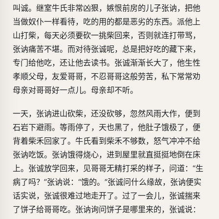
叫诚。继室牛氏非常凶狠，嫉恨前房的儿子张讷，把他
当做奴仆一样看待，吃的用的都是恶劣的东西。派他上
山打柴，每天必须要砍一挑柴回来，否则就连打带骂，
张讷痛苦不堪。而对待张诚呢，总是把好吃的藏下来，
专门给他吃，还让他去读书。张诚渐渐长大了，他生性
孝顺父母，友爱哥哥，不忍哥哥这般劳苦，私下常常劝
母亲对哥哥好一点儿。母亲却不听。
一天，张讷进山砍柴，还没砍够，忽然风雨大作，便到
石岩下避雨。等雨停了，天也黑了，他肚子饿极了，便
背着柴禾回家了。牛氏看到柴禾不够数，怒气冲冲不给
张讷吃饭。张讷饿得烧心，进到屋里就直挺挺地倒在床
上。张诚放学回来，见哥哥无精打采的样子，问道：“生
病了吗？”张讷说：“饿的。”张诚问什么缘故，张讷便实
话实说，张诚很难过地走开了。过了一会儿，张诚揣来
了饼子给哥哥吃。张讷询问饼子是哪里来的，张诚说：