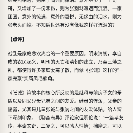
弟突然相遇，则由于高兴而掉泪。意外地多了一个哥
哥，又增加了一份悲伤，则为张别驾遭遇而流泪。一家
团圆，意外的惊遇，意外的喜悦，无缘由的泪水，则为
张老头而掉。不知后世还有没有像我这样好流泪的？
【点评】
战乱是家庭悲欢离合的一个重要原因。明末清初，李自
成的农民起义，明朝的灭亡和清朝的建立，乃至三藩之
乱，都使得许多家庭妻离子散，而像《张诚》这样的“一
家完聚”实属凤毛麟角。
《张诚》篇故事的核心所反映的是继母与前房子女的矛
盾以及同父异母兄弟之间的友爱。继母的悍泼，父亲的
懦弱，尤其是儿童张诚与张讷之间的友爱体贴，给人留
下深刻印象。《聊斋志异》评论家但明伦说：“一篇孝友
传，事奇文奇，三复之，可以感人性情；揣摩之，可以