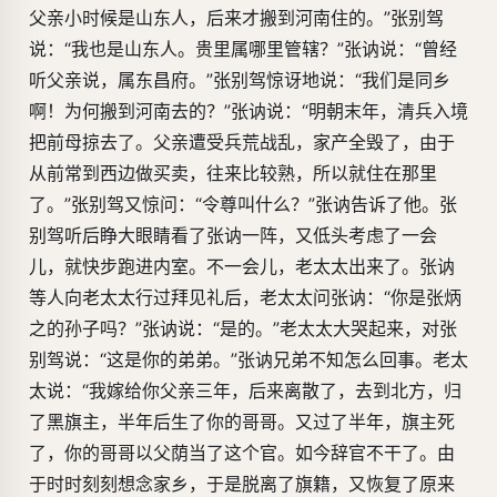
父亲小时候是山东人，后来才搬到河南住的。”张别驾
说：“我也是山东人。贵里属哪里管辖？”张讷说：“曾经
听父亲说，属东昌府。”张别驾惊讶地说：“我们是同乡
啊！为何搬到河南去的？”张讷说：“明朝末年，清兵入境
把前母掠去了。父亲遭受兵荒战乱，家产全毁了，由于
从前常到西边做买卖，往来比较熟，所以就住在那里
了。”张别驾又惊问：“令尊叫什么？”张讷告诉了他。张
别驾听后睁大眼睛看了张讷一阵，又低头考虑了一会
儿，就快步跑进内室。不一会儿，老太太出来了。张讷
等人向老太太行过拜见礼后，老太太问张讷：“你是张炳
之的孙子吗？”张讷说：“是的。”老太太大哭起来，对张
别驾说：“这是你的弟弟。”张讷兄弟不知怎么回事。老太
太说：“我嫁给你父亲三年，后来离散了，去到北方，归
了黑旗主，半年后生了你的哥哥。又过了半年，旗主死
了，你的哥哥以父荫当了这个官。如今辞官不干了。由
于时时刻刻想念家乡，于是脱离了旗籍，又恢复了原来