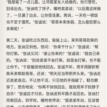
“我是偷了一点儿面，让邻居家女人给做的，你只管吃，
别说出去。”张讷吃了饼子，嘱咐弟弟说：“以后甭这样做
了，一旦漏了出去，让你受连累。再说，一天吃一顿饭
也不至于饿死。”张诚说：“哥哥本来体弱，怎么能砍那么
多柴呢！”
第二天，张诚吃过东西后，偷偷上山，来到哥哥砍柴的
地方。张讷见到他，惊问：“你来干什么？”张诚说：“帮
你打柴。”张讷又问：“谁让你来的？”张诚说：“我自己来
的。”张讷说：“别说弟弟不会打柴，就是会打柴，也不能
让你干。”于是催促他快回去。张诚不听，用手用脚折断
柴禾来帮助哥哥，还说：“明天应当带把斧头来。”张讷走
近弟弟身边，不让他干活，只见他的手指破了，鞋也磨
穿了，悲伤地说：“你再不快快回去，我就用斧子砍脖子
自杀！”张诚这才归去。张讷送到半路才返回去。张讷打
完柴回去，到学校，嘱咐老师说：“我弟弟年幼，应该管