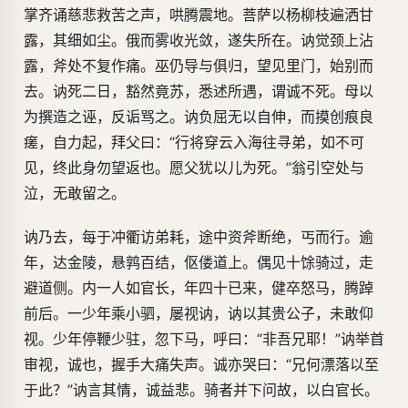
掌齐诵慈悲救苦之声，哄腾震地。菩萨以杨柳枝遍洒甘
露，其细如尘。俄而雾收光敛，遂失所在。讷觉颈上沾
露，斧处不复作痛。巫仍导与俱归，望见里门，始别而
去。讷死二日，豁然竟苏，悉述所遇，谓诚不死。母以
为撰造之诬，反诟骂之。讷负屈无以自伸，而摸创痕良
瘥，自力起，拜父曰：“行将穿云入海往寻弟，如不可
见，终此身勿望返也。愿父犹以儿为死。”翁引空处与
泣，无敢留之。
讷乃去，每于冲衢访弟耗，途中资斧断绝，丐而行。逾
年，达金陵，悬鹑百结，伛偻道上。偶见十馀骑过，走
避道侧。内一人如官长，年四十已来，健卒怒马，腾踔
前后。一少年乘小驷，屡视讷，讷以其贵公子，未敢仰
视。少年停鞭少驻，忽下马，呼曰：“非吾兄耶！”讷举首
审视，诚也，握手大痛失声。诚亦哭曰：“兄何漂落以至
于此？”讷言其情，诚益悲。骑者并下问故，以白官长。