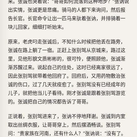
来。张诚也哭着说：“哥哥如何流落到这种地步？”张讷说
出实情，张诚更是悲痛。骑马的人都下来询问，然后报
告长官。长官命令让出一匹马来驮着张讷，并排骑着一
块儿回家，细细打听始末。
原来，老虎叼走张诚后，不知什么时候把他丢在路旁，
张诚在路上躺了一宿。正赶上张别驾从京城来，路过这
里，见他形貌文质彬彬的，很可怜，便照顾他，张诚渐
渐苏醒过来。说起自己的住处，这时已经离家很远了，
因此张别驾就带着他回府了。回府后，又用药物敷治张
诚的伤口，过了几天就痊愈了。张别驾没有已经成年的
儿子，就把他当儿子看待。刚才张诚是跟着张别驾游览
的。张诚把自己的情况都告诉了哥哥。
正说着，张别驾进来了，张讷不停地拜谢。张诚到内室
取出丝绸衣服，让哥哥穿上，然后摆酒畅谈。张别驾
问：“贵家族在河南，还有什么人？”张讷说：“没有了。