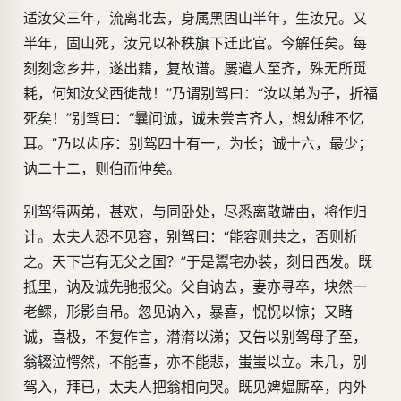
适汝父三年，流离北去，身属黑固山半年，生汝兄。又
半年，固山死，汝兄以补秩旗下迁此官。今解任矣。每
刻刻念乡井，遂出籍，复故谱。屡遣人至齐，殊无所觅
耗，何知汝父西徙哉！”乃谓别驾曰：“汝以弟为子，折福
死矣！”别驾曰：“曩问诚，诚未尝言齐人，想幼稚不忆
耳。”乃以齿序：别驾四十有一，为长；诚十六，最少；
讷二十二，则伯而仲矣。
别驾得两弟，甚欢，与同卧处，尽悉离散端由，将作归
计。太夫人恐不见容，别驾曰：“能容则共之，否则析
之。天下岂有无父之国？”于是鬻宅办装，刻日西发。既
抵里，讷及诚先驰报父。父自讷去，妻亦寻卒，块然一
老鳏，形影自吊。忽见讷入，暴喜，怳怳以惊；又睹
诚，喜极，不复作言，潸潸以涕；又告以别驾母子至，
翁辍泣愕然，不能喜，亦不能悲，蚩蚩以立。未几，别
驾入，拜已，太夫人把翁相向哭。既见婢媪厮卒，内外