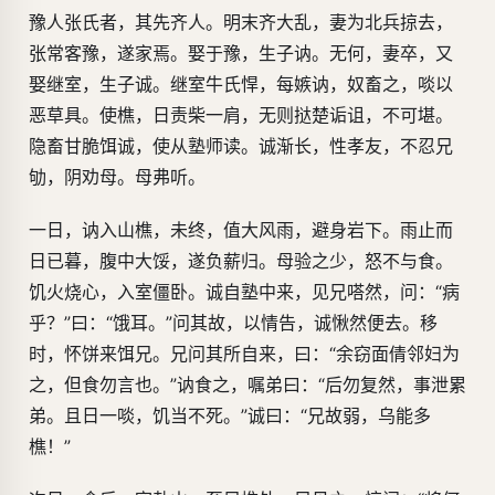
豫人张氏者，其先齐人。明末齐大乱，妻为北兵掠去，
张常客豫，遂家焉。娶于豫，生子讷。无何，妻卒，又
娶继室，生子诚。继室牛氏悍，每嫉讷，奴畜之，啖以
恶草具。使樵，日责柴一肩，无则挞楚诟诅，不可堪。
隐畜甘脆饵诚，使从塾师读。诚渐长，性孝友，不忍兄
劬，阴劝母。母弗听。
一日，讷入山樵，未终，值大风雨，避身岩下。雨止而
日已暮，腹中大馁，遂负薪归。母验之少，怒不与食。
饥火烧心，入室僵卧。诚自塾中来，见兄嗒然，问：“病
乎？”曰：“饿耳。”问其故，以情告，诚愀然便去。移
时，怀饼来饵兄。兄问其所自来，曰：“余窃面倩邻妇为
之，但食勿言也。”讷食之，嘱弟曰：“后勿复然，事泄累
弟。且日一啖，饥当不死。”诚曰：“兄故弱，乌能多
樵！”