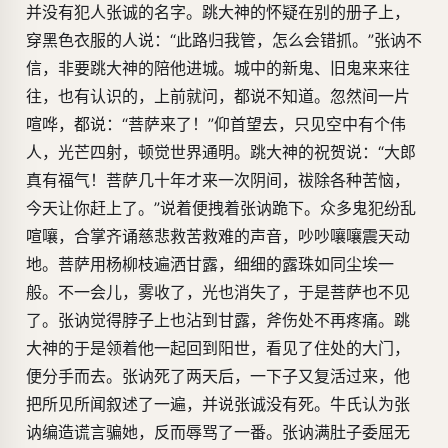
并没有犯人张诚的名字。跳大神的怀疑在别的册子上，
穿黑色衣服的人说：“此路归我管，怎么会错抓。”张讷不
信，非要跳大神的陪他进城。城中的新鬼、旧鬼来来往
往，也有认识的，上前就问，都说不知道。忽然间一片
喧哗，都说：“菩萨来了！”仰首望去，只见空中有个伟
人，光芒四射，顿觉世界通明。跳大神的祝贺说：“大郎
真有福气！菩萨几十年才来一次阴间，祓除各种苦恼，
今天让你赶上了。”说着便拽着张讷跪下。众多鬼犯纷乱
喧嚷，合掌齐诵慈悲救苦救难的声音，吵吵嚷嚷震天动
地。菩萨用杨柳枝遍洒甘露，细细的露珠如同尘埃一
般。不一会儿，雾收了，光也消失了，于是菩萨也不见
了。张讷觉得脖子上也沾到甘露，斧伤处不再疼痛。跳
大神的于是领着他一起回到阳世，看见了住处的大门，
便分手而去。张讷死了两天后，一下子又复活过来，他
把所见所闻叙述了一遍，并说张诚没有死。牛氏认为张
讷编造谎言骗她，反而辱骂了一番。张讷满肚子委屈无