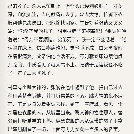
己的脖子。众人急忙制止，但斧头已经划破脖子一寸多
深，血流如注，当时就昏过去了。众人大惊，忙撕下衣
服帮他包裹伤口，把他搀扶回家。牛氏对着张讷又哭又
骂：“你杀了我的儿子，想用抹脖子来搪塞吗！”张讷呻吟
着说：“母亲不要烦恼。弟弟死了，我一定不会活着！”张
讷躺在床上，伤口疼痛难忍，觉也睡不成，白天黑夜倚
在墙根痛哭。父亲怕他也活不成，有时就到床边喂他点
儿吃的，牛氏看见了就大骂不止。张讷于是连饭也不吃
了，过了三天就死了。
村里有个跳大神的，张讷在途中遇到了他，把自己过去
种种苦楚告诉他，并打听弟弟的下落。跳大神的说不清
楚，于是返身领着张讷去找。到了一座府城，看见一个
穿黑色衣服的人，从城里出来。跳大神的拦住那人，替
张讷打听弟弟的下落。穿黑衣服的人从佩带的袋子里拿
出簿册翻看了一遍，上面有男男女女一百多人的名字，