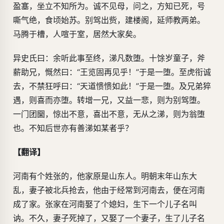
盈塞，坐立不知所为。诚不见母，问之，方知已死，号
嘶气绝，食顷始苏。别驾出赀，建楼阁，延师教两弟。
马腾于槽，人喧于室，居然大家矣。
异史氏曰：余听此事至终，涕凡数堕。十馀岁童子，斧
薪助兄，慨然曰：“王览固再见乎！”于是一堕。至虎衔诚
去，不禁狂呼曰：“天道愦愦如此！”于是一堕。及兄弟猝
遇，则喜而亦堕。转增一兄，又益一悲，则为别驾堕。
一门团圞，惊出不意，喜出不意，无从之涕，则为翁堕
也。不知后世亦有善涕如某者乎？
【翻译】
河南有个姓张的，他家原是山东人。明朝末年山东大
乱，妻子被北兵抢去，他由于经常到河南去，便在河南
成了家。张家在河南娶了个媳妇，生下一个儿子名叫
讷。不久，妻子死掉了，又娶了一个妻子，生了儿子名