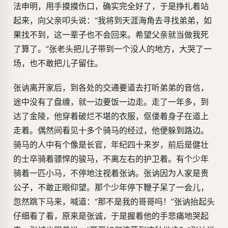
法申明，用手摸摸伤口，确实完全好了，于是挣扎着站
起来，向父亲叩头说：“我将到天涯海角去寻找弟弟，如
果找不到，这一辈子也不会回来。希望父亲就当做我死
了算了。”张老头把儿子带到一个没人的地方，大哭了一
场，也不敢把儿子留住。
张讷离开家后，到各处的交通要道去打听弟弟的音信，
途中没有了盘缠，就一边要饭一边走。走了一年多，到
达了金陵，他穿着破烂不堪的衣服，伛偻着身子在道上
走着。偶然间看见十多个骑马的经过，他便躲到路边。
骑马的人中有个像是长官，年纪四十来岁，前后是健壮
的士卒骑着骠悍的骏马，不离左右的护卫着。有个少年
骑着一匹小马，不停地注视着张讷。张讷因为人家是贵
公子，不敢正眼仰望。那个少年停下鞭子呆了一会儿，
忽然跳下马来，喊道：“那不是我的哥哥吗！”张讷抬起头
仔细看了看，原来是张诚，于是握着他的手悲痛地哭起