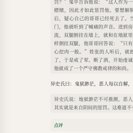
罚？”鬼卒告诉他说：“这人作为一
嫖赌，因此才如此惩罚他。要想解
后，疑心自己的哥哥已经死去了。
门，他就听到了喊痛的声音。进到房
流，双腿倒挂在墙上，就和在地狱里
样倒挂双腿，他哥哥回答说：“只有
心挖肉一般。”姓张的人听后，就
了，于是戒了荤、断了酒，开始虔诚
他就成了一个严守佛教戒律的和尚。
异史氏曰：鬼狱渺茫，恶人每以自解，
异史氏说：地狱渺茫不可推测，恶人
其实就是来自阴间的惩罚。这难道不
点评