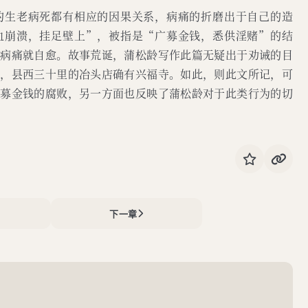
的生老病死都有相应的因果关系，病痛的折磨出于自己的造
血崩溃，挂足壁上”，被指是“广募金钱，悉供淫赌”的结
，病痛就自愈。故事荒诞，蒲松龄写作此篇无疑出于劝诫的目
载，县西三十里的冶头店确有兴福寺。如此，则此文所记，可
广募金钱的腐败，另一方面也反映了蒲松龄对于此类行为的切
下一章