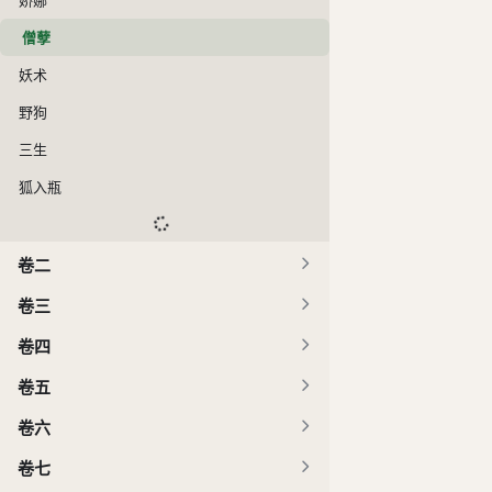
僧孽
妖术
野狗
三生
狐入瓶
卷二
卷三
卷四
卷五
卷六
卷七