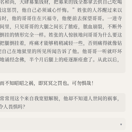
名和尚，大肆募集钱财，把募来的钱全都拿去供自己吃喝
脱这惩罚，他自己必须诚心忏悔。”姓张的人苏醒过来以
当时，他的哥哥住在兴福寺，他便前去探望哥哥。一进寺
间里，只见哥哥的大腿之间长了脓疮，脓血崩裂，不断外
倒挂的情形完全一样。姓张的人惊骇地问哥哥为什么要这
把腿倒挂着，疼痛才能够稍稍减轻一些，否则痛得就像钻
把自己在地狱里的所见所闻告诉了他。他哥哥一听就吓坏
地诵经念佛，半个月后腿上的疮逐渐痊愈了。从此以后，
而不知昭昭之祸，即冥冥之罚也。可勿惧哉！
常常用这个来自我宽慰解脱，他却不知道人世间的祸事，
令人畏惧吗？
▾