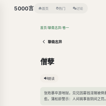
言
5000
首页
热门
讨论
/
/
首页
聊斋志异
卷一
聊斋志异
僧孽
朗读
张姓暴卒游地狱，见兄因募钱淫赌被倒
愈。蒲松龄警示：人间祸事皆阴间之罚