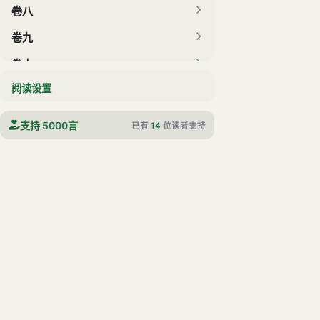
卷八
卷九
卷十
阅读设置
卷十一
卷十二
支持 5000言
已有
14
位读者支持