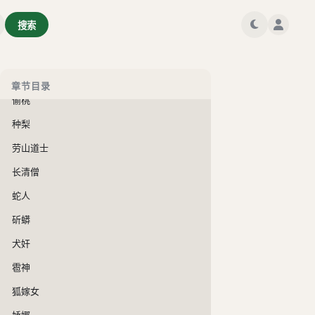
捉狐
搜索
荍中怪
宅妖
王六郎
章节目录
偷桃
种梨
劳山道士
长清僧
蛇人
斫蟒
犬奸
雹神
狐嫁女
娇娜