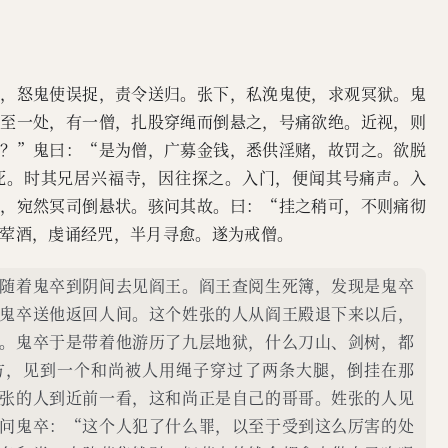
簿，怒鬼使误捉，责令送归。张下，私浼鬼使，求观冥狱。鬼
末至一处，有一僧，扎股穿绳而倒悬之，号痛欲绝。近视，则
此？”鬼曰：“是为僧，广募金钱，悉供淫赌，故罚之。欲脱
死。时其兄居兴福寺，因往探之。入门，便闻其号痛声。入
上，宛然冥司倒悬状。骇问其故。曰：“挂之稍可，不则痛彻
荤酒，虔诵经咒，半月寻愈。遂为戒僧。
随着鬼卒到阴间去见阎王。阎王查阅生死簿，发现是鬼卒
鬼卒送他返回人间。这个姓张的人从阎王殿退下来以后，
。鬼卒于是带着他游历了九层地狱，什么刀山、剑树，都
方，见到一个和尚被人用绳子穿过了两条大腿，倒挂在那
张的人到近前一看，这和尚正是自己的哥哥。姓张的人见
问鬼卒：“这个人犯了什么罪，以至于受到这么厉害的处