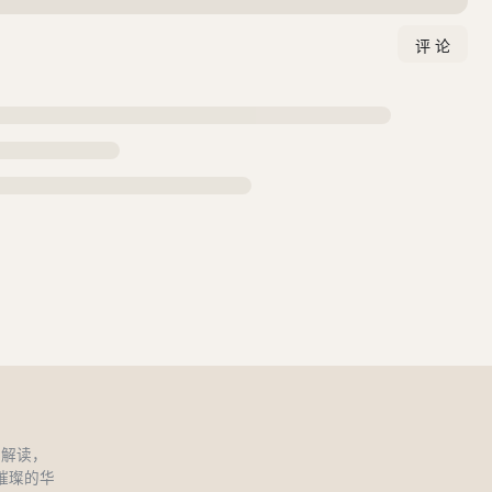
和解读，
璀璨的华