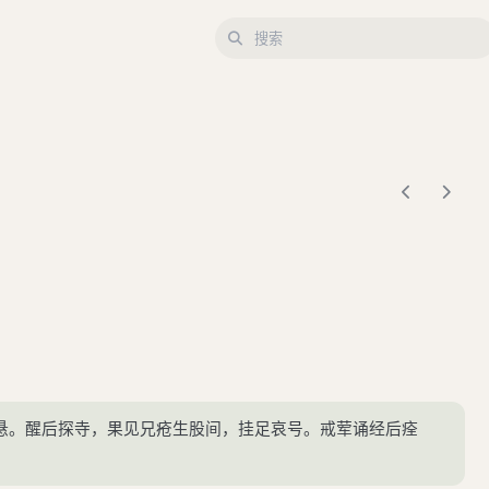
悬。醒后探寺，果见兄疮生股间，挂足哀号。戒荤诵经后痊
。