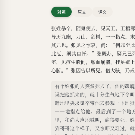
对照
原文
译文
张姓暴卒，随鬼使去，见冥王。王稽
导历九幽，刀山、剑树，一一指点。
其兄也。张见之惊哀，问：“何罪至
此厄，须其自忏。”张既苏，疑兄已
室，见疮生股间，脓血崩溃，挂足壁
心腑。”张因告以所见。僧大骇，乃戒
有个姓张的人突然死去了，他的魂魄
误把他抓来的，就十分生气地下令叫
暗地里央求鬼卒带他去参观一下地狱
一一地指点给他。最后到了一个地
里，和尚大声地喊叫，痛得要死。姓
到哥哥这个样子，又惊吓又难过，就