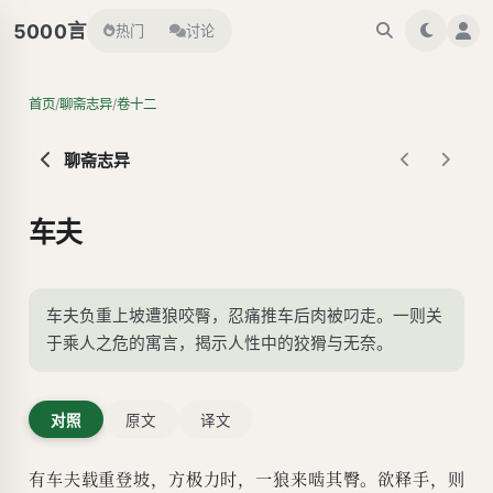
言
5000
热门
讨论
/
/
首页
聊斋志异
卷十二
聊斋志异
车夫
车夫负重上坡遭狼咬臀，忍痛推车后肉被叼走。一则关
于乘人之危的寓言，揭示人性中的狡猾与无奈。
对照
原文
译文
有车夫载重登坡，方极力时，一狼来啮其臀。欲释手，则