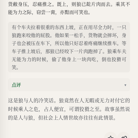
货敝身压，忍痛推之。既上，则狼已龁片肉而去。乘其不
能为力之际，窃尝一脔，亦黠而可笑也。
有个车夫拉着很重的东西上坡，正在用尽全力时，一只
狼跑来咬他的屁股。他如果一松手，货物就会摔坏，身
子也会被压在车下，所以他只好忍着疼痛继续推车。等
车子推上坡后，那狼已经咬下一片肉跑掉了。狼乘车夫
无能为力的时候，偷了他身上一块肉吃，倒也狡猾可
笑。
点评
▾
这是狼与人的冷笑话。狼竟然在人无暇或无力对付它的
时候乘人之危，占人便宜，可谓狡猾之至。故事虽然说
的是人与狼，但社会上人情世故亦往往有此情景。