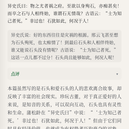
异史氏曰：物之尤者祸之府。至欲以身殉石，亦痴甚矣！
而卒之石与人相终始，谁谓石无情哉？古语云：“士为知
己者死。”非过也！石犹如此，何况于人！
异史氏说：好的东西往往是灾祸的根源。邢云飞甚至想
为石头殉死，也太痴情了！到最后石头和人相伴终始，
谁又能说石头没有情呢？古语说：“士为知己者死。”
这话一点儿都不过分！石头尚且能够如此，何况人呢！
点评
▾
本篇虽然写的是石头和爱石头的人的悲欢离合故事，却
反映了丰富的社会现实。珍玩古董，对于真正爱好的人
来说，是知音的关系，可以双向互动，石头也具有灵性
和生命。蒲松龄在“异史氏曰”中说：“‘士为知己者
死。’非过也！石犹如此，何况于人！”但由于它们同
时具有经济价值，也就成为有权势者巧取豪夺的对象，