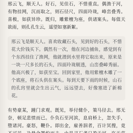
邢云飞，顺天人。好石，见佳石，不惜重直。偶渔于河，
有物挂网，沉而取之，则石径尺，四面玲珑，峰峦叠秀。
喜极，如获异珍。既归，雕紫檀为座，供诸案头。每值天
欲雨，则孔孔生云，遥望如塞新絮。
邢云飞是顺天人。喜欢收藏石头，见到好的石头，不惜
花大价钱买下。偶然有一次，他在河边捕鱼，感觉到有
个东西挂住了渔网，他就潜到水里将它取出来，原来是
一块一尺多长的石头，四面玲珑剔透，山峦叠嶂秀丽。
他高兴极了，如获至宝。回到家里，他用紫檀木雕了一
个底座，将石头供在案头。每到天要下雨的时候，山石
的孔窍里就会生出云气，远远望去，好像塞进了新棉
花。
有势豪某，踵门求观。既见，举付健仆，策马径去。邢无
奈，顿足悲愤而已。仆负石至河滨，息肩桥上，忽失手，
堕诸河。豪怒，鞭仆。即出金，雇善泅者，百计冥搜，竟
不可见。乃悬金署约而去。由是寻石者日盈于河，迄无获