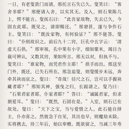
一日，有老叟款门而请，邢托言石失已久。叟笑曰：“客
舍非耶？”邢便请入舍，以实其无。及入，则石果陈几
上，愕不能言。叟抚石曰：“此吾家故物，失去已久，今
固在此耶。既见之，请即赐还。”邢窘甚，遂与争作石
主。叟笑曰：“既汝家物，有何验证？”邢不能答。叟
曰：“仆则故识之。前后九十二窍，巨孔中五字云：‘清
虚天石供。”邢审视，孔中果有小字，细如粟米，竭目力
裁可辨认，又数其窍，果如所言。邢无以对，但执不与。
叟笑曰：“谁家物，而凭君作主耶！”拱手而出。邢送至
门外，既还，已失石所在。邢急追叟，则叟缓步未远，奔
牵其袂而哀之。叟曰：“奇哉！径尺之石，岂可以手握袂
藏者耶？”邢知其神，强曳之归，长跽请之。叟乃曰：
“石果君家者耶，仆家者耶？”答曰：“诚属君家，但求
割爱耳。”叟曰：“既然，石固在是。”入室，则石已在
故处。叟曰：“天下之宝，当与爱惜之人。此石能自择
主，仆亦喜之。然彼急于自见，其出也早，则魔劫未除。
实将携去，待三年后，始以奉赠。既欲留之，当减三年寿