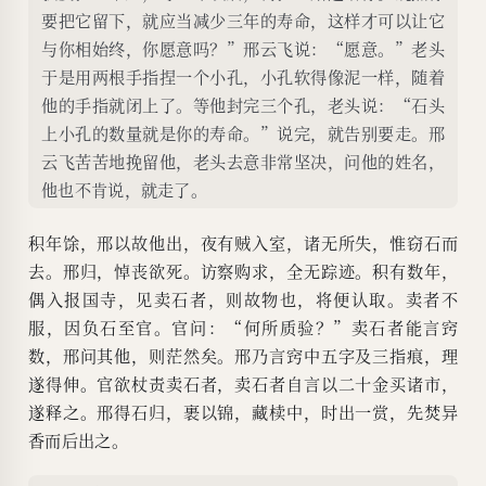
要把它留下，就应当减少三年的寿命，这样才可以让它
与你相始终，你愿意吗？”邢云飞说：“愿意。”老头
于是用两根手指捏一个小孔，小孔软得像泥一样，随着
他的手指就闭上了。等他封完三个孔，老头说：“石头
上小孔的数量就是你的寿命。”说完，就告别要走。邢
云飞苦苦地挽留他，老头去意非常坚决，问他的姓名，
他也不肯说，就走了。
积年馀，邢以故他出，夜有贼入室，诸无所失，惟窃石而
去。邢归，悼丧欲死。访察购求，全无踪迹。积有数年，
偶入报国寺，见卖石者，则故物也，将便认取。卖者不
服，因负石至官。官问：“何所质验？”卖石者能言窍
数，邢问其他，则茫然矣。邢乃言窍中五字及三指痕，理
遂得伸。官欲杖责卖石者，卖石者自言以二十金买诸市，
遂释之。邢得石归，裹以锦，藏椟中，时出一赏，先焚异
香而后出之。