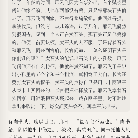
过了一年多的时间，邢云飞因为有事外出，有个贼夜里
闯进他家行窃，其他东西都没有丢，只是将那块石头偷
走了。邢云飞回到家，不由得悲痛欲绝。他四处寻找，
拿钱收买，但没有一点儿踪迹。过了几年，邢云飞偶然
到报国寺，见到一个人正在卖石头，那石头正是他丢掉
的，他便上前要认领。卖石头的人不服，于是背着石头
和邢云飞一同来到官府。长官问道：“怎么证明石头是
你们谁的呢？”卖石头的能说出石头上的小孔数，邢云
飞问他还有什么特征，他就茫然不知了。邢云飞于是说
出小孔里的五个字和三个指痕，真相终于大白。长官还
要打卖石头的棍子，卖石头的声称自己是用二十两银子
从集市上买回来的，长官便把他释放了。邢云飞拿着石
头回家，用锦缎把石头裹起来，藏在匣子里，时不时地
拿出来欣赏一下，每次都要先烧香，再拿石头出来。
有尚书某，购以百金。邢曰：“虽万金不易也。”尚书
怒，阴以他事中伤之。邢被收，典质田产。尚书托他人风
示其子。子告邢，邢愿以死殉石。妻窃与子谋，献石尚书