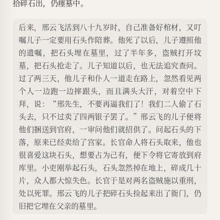
拾碎石出，仍瘗墓中。
后来，邢云飞活到八十九岁时，自己准备好棺材，又叮
嘱儿子一定要用石头作陪葬。他死了以后，儿子遵照他
的遗嘱，把石头埋在墓里，过了半年多，盗贼打开坟
墓，把石头抢走了。儿子知道以后，也无法追究查问。
过了两三天，他儿子和仆人一道走在路上，忽然看见两
个人一边跑一边摔跟头，而且满头大汗，对着空中下
拜，说：“邢先生，不要再逼我们了！我们二人偷了石
头去，只不过卖了四两银子罢了。”邢云飞的儿子便将
他们捆送到官府，一审问他们就招供了。问起石头的下
落，原来已经卖给了宫家。长官命人将石头取来，他也
很喜爱这块石头，想要占为己有，便下令将它寄放到府
库里。小吏刚举起石头，石头忽然掉在地上，碎成几十
片，众人都大惊失色。长官于是对两名盗贼施以重刑，
处以死罪。邢云飞的儿子把碎石头捡起来出了衙门，仍
旧把它埋在父亲的墓里。