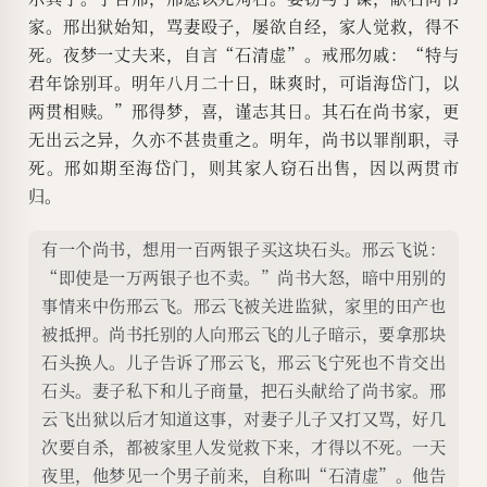
家。邢出狱始知，骂妻殴子，屡欲自经，家人觉救，得不
死。夜梦一丈夫来，自言“石清虚”。戒邢勿戚：“特与
君年馀别耳。明年八月二十日，昧爽时，可诣海岱门，以
两贯相赎。”邢得梦，喜，谨志其日。其石在尚书家，更
无出云之异，久亦不甚贵重之。明年，尚书以罪削职，寻
死。邢如期至海岱门，则其家人窃石出售，因以两贯市
归。
有一个尚书，想用一百两银子买这块石头。邢云飞说：
“即使是一万两银子也不卖。”尚书大怒，暗中用别的
事情来中伤邢云飞。邢云飞被关进监狱，家里的田产也
被抵押。尚书托别的人向邢云飞的儿子暗示，要拿那块
石头换人。儿子告诉了邢云飞，邢云飞宁死也不肯交出
石头。妻子私下和儿子商量，把石头献给了尚书家。邢
云飞出狱以后才知道这事，对妻子儿子又打又骂，好几
次要自杀，都被家里人发觉救下来，才得以不死。一天
夜里，他梦见一个男子前来，自称叫“石清虚”。他告