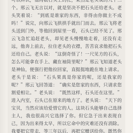
个。邢云飞无言以对，就是坚决不把石头还给老头。老
头笑着说：“到底是谁家的东西，非得由你做主不成
吗！”说完，向邢云飞拱拱手就出门而去。邢云飞将老
头送到门外，等他回到屋里一看，石头已经不见了。邢
云飞急忙追赶老头，却见老头慢慢地走着，还没有走
远，他奔上前去，拉住老头的衣襟，苦苦哀求他把石头
还给自己。老头说：“这倒奇怪了！一尺见方的石头，
怎么可能拿在手上、藏在袖筒里呢？”邢云飞知道老头
是神仙，便强行把他拉回家，直挺挺地跪在地上请求。
老头于是说：“石头果真是你家的呢，还是我家的
呢？”邢云飞回答道：“确实是您家的东西，只请求您
割爱相让。”老头说：“既然这样，石头还在这里。”
进入内室，石头已在原来的地方了。老头说：“天下的
宝贝，当然应该给爱惜它的人。这块石头能够自己选择
主人，我也很高兴它选择了你。但它急于出来表现自
己，因为出来得太早，所以它命中的灾难还没有消除。
我要把它带走，等三年以后，再把它赠送给你。既然你