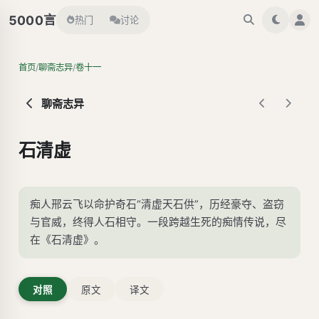
言
5000
热门
讨论
/
/
首页
聊斋志异
卷十一
聊斋志异
石清虚
痴人邢云飞以命护奇石“清虚天石供”，历经豪夺、盗窃
与官威，终得人石相守。一段跨越生死的痴情传说，尽
在《石清虚》。
对照
原文
译文