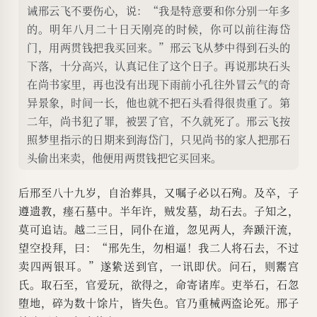
诫邢云飞不要伤心，说：“我是特意要和你分别一年多
的。明年八月二十日天刚亮的时候，你可以前往海岱
门，用两贯钱把我买回来。”邢云飞从梦中得到石头的
下落，十分高兴，认真记住了这个日子。再说那块石头
在尚书家里，再也没有出现下雨前小孔往外冒云气的奇
异景象，时间一长，他也就不把石头看得很贵重了。第
二年，尚书犯了罪，被罢了官，不久就死了。邢云飞按
照梦里指示的日期来到海岱门，只见尚书的家人把那石
头偷出来卖，他便用两贯钱把它买回来。
后邢至八十九岁，自治葬具，又嘱子必以石殉。及卒，子
遵遗教，瘗石墓中。半年许，贼发墓，劫石去。子知之，
莫可追诘。越二三日，同仆在道，忽见两人，奔踬汗流，
望空投拜，曰：“邢先生，勿相逼！我二人将石去，不过
卖四两银耳。”遂絷送到官，一讯即伏。问石，则鬻宫
氏。取石至，官爱玩，欲得之，命寄诸库。吏举石，石忽
堕地，碎为数十馀片，皆失色。官乃重械两盗论死。邢子