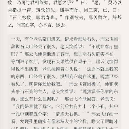
数，乃可与君相终始。君愿之乎？”曰：“愿。”叟乃以
两指捏一窍，窍软如泥，随手而闭。闭三窍，已，曰：
“石上窍数，即君寿也。”作别欲去。邢苦留之，辞甚
坚，问其姓字，亦不言，遂去。
一天，有个老头敲门进来，请求看那块石头，邢云飞推
辞说石头已经丢了很久。老头笑着说：“不就在客厅里
吗？”邢云飞便请他进了客厅，想证明石头确实不在。
等到进了客厅，发现石头果然供在桌子上，邢云飞惊愕
得说不出话来。老头抚摸着石头说：“这原本就是我家
的东西，已经丢了很久，没想到它就在这里。既然已经
看见了，就请你还给我吧。”邢云飞窘困极了，便和老
头争当石头的主人。老头笑着说：“既然说是你家的东
西，那么有什么证据呢？”邢云飞不能回答。老头说：
“我倒是早就了解它。它前后共有九十二个小孔，其中
一孔中刻着五个字：‘清虚天石供。’”邢云飞仔细一
看，发现孔里确实有像米粒大小的字样，睁大了眼睛才
可以辨认，他再数石头上的孔，果然是老头说的九十二