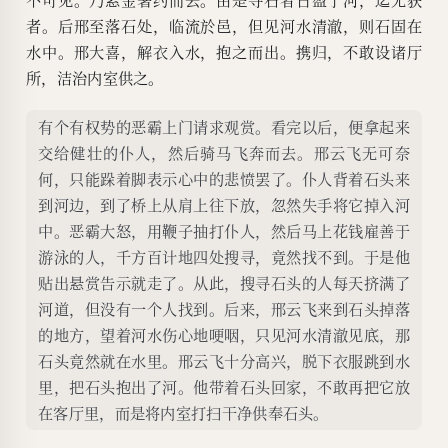
者。后邢至落石处，临流於邑，但见河水清澈，则石固在
水中。邢大喜，解衣入水，抱之而出。携归，不敢设诸厅
所，洁治内室供之。
有个有权势的恶霸上门请求观赏。看完以后，便拿起来
交给健壮的仆人，然后骑马飞奔而去。邢云飞无可奈
何，只能跺着脚表示心中的悲愤罢了。仆人背着石头来
到河边，到了桥上从肩上往下放，忽然失手将它掉入河
中。恶霸大怒，用鞭子抽打仆人，然后马上花钱雇善于
游泳的人，千方百计地四处搜寻，竟然找不到。于是他
贴出悬赏告示就走了。从此，搜寻石头的人每天挤满了
河道，但没有一个人找到。后来，邢云飞来到石头掉落
的地方，望着河水伤心地哽咽，只见河水清澈见底，那
石头竟然就在水里。邢云飞十分高兴，脱下衣服跳到水
里，把石头抱出了河。他带着石头回家，不敢再把它放
在客厅里，而是将内室打扫干净供奉石头。