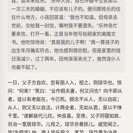
我，我本来姓乐。”乐仲大惊，自己怀疑平生就那么
一次三天的婚姻，不应该有儿子的。便问那姓乐的住
在什么地方，小孩回答道：“我也不知道。但母亲去
世前，交给我一封信，嘱咐我不要遗失。”乐仲急忙
要来信，打开一看，正是当年他写给顾家的离婚文
书。他吃惊地说：“真是我的儿子啊！”再一算孩子的
出生年月确实符合，他也感到很欣慰。但是家里的钱
日渐减少，过了两年，田地渐渐卖光了，竟然连仆人
也雇不起了。
一日，父子方自炊，忽有丽人入，视之，则琼华也。惊
问：“何来？”笑曰：“业作假夫妻，何又问也？向不即从
者，徒以有老妪在，今已死。顾念不从人，无以自庇；
从人，则又无以自洁。计两全者，无如从君，是以不惮
千里。”遂解装代儿炊。仲良喜。至夜，父子同寝如故，
另治一室居琼华。儿母之，琼华亦善抚儿。戚党闻之，
皆[生僻字] 仲，两人皆乐受之。客至，琼华悉为治具，