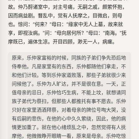
故。仲乃酹诸室中，对主号痛，无嗣之戚，颇萦怀抱，
因而病益剧。瞀乱中，觉有人抚摩之，目微启，则母
也。惊问：“何来？”母曰：“缘家中无人上墓，故来就
享，即视汝病。”问：“母向居何所？”母曰：“南海。”抚
摩既已，遍体生凉。开目四顾，渺无一人，病瘥。
原来，乐仲家富裕的时候，同族的子弟们争先恐后地
侍奉他。凡是家里有的东西，乐仲都随他们拿走，不
和他们计较。等到乐仲家道败落，那些子弟就很少来
问候他了。乐仲为人旷达，并不是很在意。一天，正
值母亲的忌日，乐仲恰巧生病，不能上坟，就想请同
族子弟代为祭扫，但那些人都推托有事不愿去。乐仲
只好在家里洒酒拜祭，对着母亲的牌位号啕大哭，没
有后嗣的悲伤，在他的心中久久萦绕，因此，他的病
情更加重了。就在他心绪烦乱之中，忽然觉得有人抚
摩他，他微微睁开眼睛一看，原来是母亲。乐仲吃惊