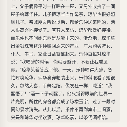
上，父子俩像平时一样睡在一屋，又另外收拾了一间
屋子给琼华住。儿子把琼华当作母亲，琼华也很好照
顾儿子。亲戚朋友听说以后，都给乐仲送来吃的，两
人很高兴地接受了。有客人来访，琼华都做好接待，
而乐仲也不问她东西是从哪里来的。渐渐地，琼华拿
出金银珠宝替乐仲赎回原来的产业，广为购买婢女、
仆人、牛马，家业日益繁盛起来。乐仲每每对琼华
说：“我喝醉的时候，你就要避开，不要让我看见
你。”琼华笑着答应了他。一天，乐仲喝得大醉，急
忙呼唤琼华。琼华身穿艳装出来，乐仲斜眼看了她很
久，忽然大喜，手舞足蹈，像发狂一样，喊道：“我
醒悟了！”酒一下子就醒了。他只觉得眼前的世界一
片光明，所住的房舍都变成了琼楼玉宇，过了一段时
间幻景才消失。从此以后，乐仲不再到集市上喝酒，
只是和琼华对坐饮酒。琼华吃素，以茶代酒相陪。