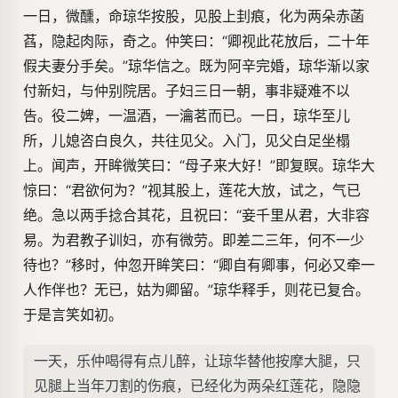
一日，微醺，命琼华按股，见股上刲痕，化为两朵赤菡
萏，隐起肉际，奇之。仲笑曰：“卿视此花放后，二十年
假夫妻分手矣。”琼华信之。既为阿辛完婚，琼华渐以家
付新妇，与仲别院居。子妇三日一朝，事非疑难不以
告。役二婢，一温酒，一瀹茗而已。一日，琼华至儿
所，儿媳咨白良久，共往见父。入门，见父白足坐榻
上。闻声，开眸微笑曰：“母子来大好！”即复瞑。琼华大
惊曰：“君欲何为？”视其股上，莲花大放，试之，气已
绝。急以两手捻合其花，且祝曰：“妾千里从君，大非容
易。为君教子训妇，亦有微劳。即差二三年，何不一少
待也？”移时，仲忽开眸笑曰：“卿自有卿事，何必又牵一
人作伴也？无已，姑为卿留。”琼华释手，则花已复合。
于是言笑如初。
一天，乐仲喝得有点儿醉，让琼华替他按摩大腿，只
见腿上当年刀割的伤痕，已经化为两朵红莲花，隐隐