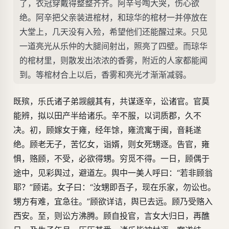
了，衣冠穿戴得整整齐齐。阿辛号啕大哭，伤心欲
绝。阿辛把父亲装进棺材，和琼华的棺材一并停放在
大堂上，几天没有入殓，希望他们还能醒过来。只见
一道亮光从乐仲的大腿间射出，照亮了四壁。而琼华
的棺材里，则散发出浓浓的香雾，附近的人家都能闻
到。等棺材合上以后，香雾和亮光才渐渐减弱。
既殡，乐氏诸子弟觊觎其有，共谋逐辛，讼诸官。官莫
能辨，拟以田产半给诸乐。辛不服，以词质郡，久不
决。初，顾嫁女于雍，经年馀，雍流寓于闽，音耗遂
绝。顾老无子，苦忆女，诣婿，则女死甥逐。告官，雍
惧，赂顾，不受，必欲得甥。穷觅不得。一日，顾偶于
途中，见彩舆过，避道左。舆中一美人呼曰：“若非顾翁
耶？”顾诺。女子曰：“汝甥即吾子，现在乐家，勿讼也。
甥方有难，宜急往。”顾欲详诘，舆已去远。顾乃受赂入
西安。至，则讼方沸腾。顾自投官，言女大归日，再醮