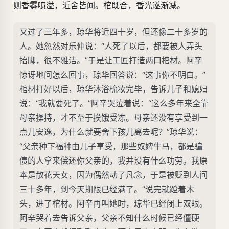
则香雾喷溢，近舍皆闻。棺既合，香光遂渐减。
又过了三年多，琼华将近四十岁，但还像二十多岁的
人。她忽然对乐仲说：“人死了以后，都要被人弄头
抬脚，很不雅洁。”于是让工匠打造两口棺材。阿辛
惊讶地问怎么回事，琼华回答说：“这事你不明白。”
棺材打好以后，琼华沐浴梳妆完毕，告诉儿子和媳妇
说：“我就要死了。”阿辛哭泣着说：“这么多年来全靠
母亲操持，才不至于挨饿受冻。母亲还没有享受到一
点儿安逸，为什么就要舍下孩儿离去呢？”琼华说：
“父亲种下福种由儿子享受，那些奴婢牛马，都是骗
债的人拿来偿还你父亲的，我并没有什么功劳。我原
本是散花天女，因为偶然动了凡念，于是被贬到人间
三十多年，到今天期限已经满了。”说完就蹬着木
头，进了棺材。阿辛再叫她时，琼华已经闭上双眼。
阿辛哭着去告诉父亲，父亲不知什么时候已经僵硬