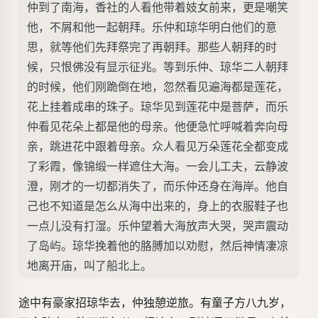
仲到了南海，香社的人看他带着妓女前来，更是嘲笑
他，不屑和他一起朝拜。乐仲和琼华明白他们的意
思，就等他们先拜祭完了再朝拜。那些人朝拜的时
候，只恨佛没有显示征兆。等到乐仲、琼华二人朝拜
的时候，他们刚跪倒在地，忽然看见遍海都是莲花，
花上挂着成串的珠子。琼华见到莲花中是菩萨，而乐
仲看见花朵上都是他的母亲。他便急忙呼喊着奔向母
亲，跳进花中跟着母亲。众人看见万朵莲花全都变成
了彩霞，像锦缎一样遮住大海。一会儿工夫，云静波
澄，刚才的一切都消失了，而乐仲还身在海岸。他自
己也不知道是怎么从海中出来的，身上的衣服鞋子也
一点儿没有打湿。乐仲望着大海放声大哭，哭声震动
了岛屿。琼华挽着他的胳膊加以劝慰，然后神情凄凉
地离开庙，叫了船北上。
途中有豪家招琼华去，仲独憩逆旅。有童子方八九岁，