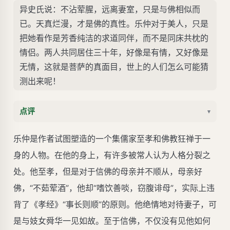
异史氏说：不沾荤腥，远离妻室，只是与佛相似而
已。天真烂漫，才是佛的真性。乐仲对于美人，只是
把她看作是芳香纯洁的求道同伴，而不是同床共枕的
情侣。两人共同居住三十年，好像是有情，又好像是
无情，这就是菩萨的真面目，世上的人们怎么可能猜
测出来呢！
点评
▾
乐仲是作者试图塑造的一个集儒家至孝和佛教狂禅于一
身的人物。在他的身上，有许多被常人认为人格分裂之
处。他至孝，但是对于信佛的母亲并不顺从，母亲好
佛，“不茹荤酒”，他却“嗜饮善啖，窃腹诽母”，实际上违
背了《孝经》“事长则顺”的原则。他绝情地对待妻子，可
是与妓女舜华一见如故。至于信佛，不仅没有见他如何