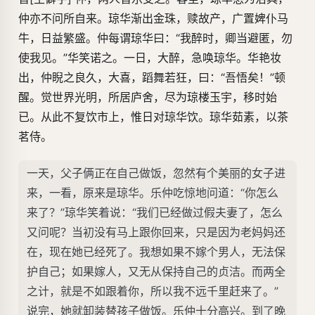
仲亦不问所自来。琼华渐出金珠，赎故产，广置婢仆马
牛，日益繁盛。仲每谓琼华曰：“我醉时，卿当避匿，勿
使我见。”华笑诺之。一日，大醉，急唤琼华。华艳妆
出，仲睨之良久，大喜，蹈舞若狂，曰：“吾悟矣！”顿
醒。觉世界光明，所居庐舍，尽为琼楼玉宇，移时始
已。从此不复饮市上，惟日对琼华饮。琼华茹素，以茶
茗侍。
一天，父子俩正在自己做饭，忽然有个美丽的女子进
来，一看，原来是琼华。乐仲吃惊地问道：“你怎么
来了？”琼华笑着说：“我们已经做过假夫妻了，怎么
又问呢？当初没有马上跟你回来，只是因为老妈妈还
在，现在她已经死了。我想如果不嫁个男人，无法保
护自己；如果嫁人，又无从保持自己的贞洁。而两全
之计，就是不如跟着你，所以我不远千里赶来了。”
说完，她就卸装替孩子做饭。乐仲十分高兴。到了晚