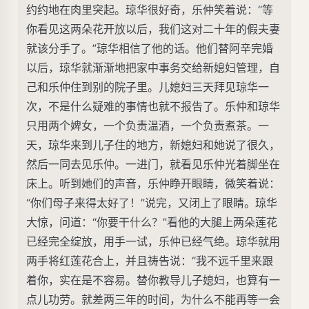
约约地在肉里突起。琼华很好奇，乐仲笑着说：“等
你看见这两朵花开放以后，我们这对二十年的假夫妻
就该分手了。”琼华相信了他的话。他们替阿辛完婚
以后，琼华就渐渐地把家中事务交给新媳妇管理，自
己和乐仲住到别的院子里。儿媳妇三天拜见琼华一
次，不是什么疑难的事情也就不报告了。乐仲和琼华
只用两个婢女，一个负责温酒，一个负责煮茶。一
天，琼华来到儿子住的地方，新媳妇和她说了很久，
然后一同去见乐仲。一进门，就看见乐仲光着脚坐在
床上。听到她们的声音，乐仲睁开眼睛，微笑着说：
“你们母子来得太好了！”说完，又闭上了眼睛。琼华
大惊，问道：“你要干什么？”看他的大腿上两朵莲花
已经完全绽放，用手一试，乐仲已经气绝。琼华就用
两手将红莲花合上，并且祷告说：“我不远千里来跟
着你，实在是不容易。替你教导儿子媳妇，也算有一
点儿功劳。就差两三年的时间，为什么不能再等一会