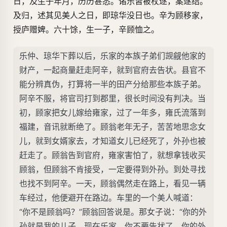
日，及生子年月，历历甚悉。诸乐皆被杖逐，案遂结。
及归，述其见美人之日，即琼华没日也。辛为顾移家，
授庐赠婢。六十馀，生一子，辛顾恤之。
乐仲、琼华下葬以后，乐家的本族子弟们觊觎他家的
财产，一起商量赶走阿辛，就到官府去告状。县官不
能分辨真伪，打算将一半的田产分给那些本族子弟。
阿辛不服，将官司打到郡里，很长时间没有判决。当
初，顾家把女儿嫁给雍家，过了一年多，雍氏流落到
福建，音讯就断绝了。顾翁老年无子，苦苦地思念女
儿，就到女婿家去，才知道女儿已经死了，外孙也被
赶走了。顾翁告到官府，雍家害怕了，就想拿钱收买
顾翁，但顾翁不肯接受，一定要得到外孙。到处寻找
也找不到阿辛。一天，顾翁偶然走在路上，看见一辆
车经过，他便避开在路边。车里的一个美人喊道：
“你不是顾翁吗？”顾翁回答说是。那女子说：“你的外
孙就是我的儿子，现在乐家，你不要告状了。你的外