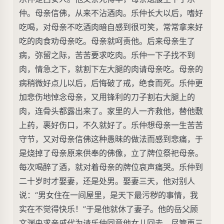
仲。母亲信佛，从来不沾酒肉。乐仲长大以后，嗜好
吃喝，对母亲不吃酒肉暗自感到很可笑，常常拿来好
吃的肉食劝母亲吃。母亲就呵责他。后来母亲生了
病，弥留之际，苦苦要求吃肉。乐仲一下子找不到
肉，情急之下，就割下左大腿的肉请母亲吃。母亲的
病稍微好点儿以后，后悔破了戒，绝食而死。乐仲更
加悲伤地悼念母亲，又用锋利的刀子割右大腿上的
肉，连骨头都露出来了。家里的人一齐救他，替他敷
上药，裹好伤口，不久就好了。乐仲想母亲一生苦苦
守节，又对母亲信佛这种愚昧的做法而感到悲痛，于
是烧掉了母亲原来供奉的佛像，立了牌位祭祀母亲。
每次喝醉了酒，就对着母亲的牌位哀声痛哭。乐仲到
二十岁时才娶妻，还是处男。娶妻三天，他对别人
说：“男女住在一间屋里，是天下最污秽的事情，我
实在不觉得快乐！”于是他就休了妻子。他的岳父顾
文渊央求亲戚代为请乐仲同意他女儿回去，尽管再三