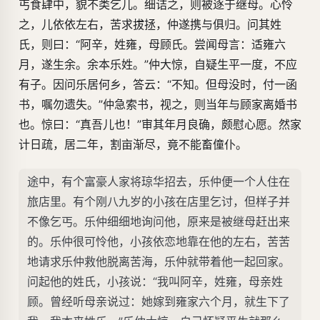
丐食肆中，貌不类乞儿。细诘之，则被逐于继母。心怜
之，儿依依左右，苦求拔拯，仲遂携与俱归。问其姓
氏，则曰：“阿辛，姓雍，母顾氏。尝闻母言：适雍六
月，遂生余。余本乐姓。”仲大惊，自疑生平一度，不应
有子。因问乐居何乡，答云：“不知。但母没时，付一函
书，嘱勿遗失。”仲急索书，视之，则当年与顾家离婚书
也。惊曰：“真吾儿也！”审其年月良确，颇慰心愿。然家
计日疏，居二年，割亩渐尽，竟不能畜僮仆。
途中，有个富豪人家将琼华招去，乐仲便一个人住在
旅店里。有个刚八九岁的小孩在店里乞讨，但样子并
不像乞丐。乐仲细细地询问他，原来是被继母赶出来
的。乐仲很可怜他，小孩依恋地靠在他的左右，苦苦
地请求乐仲救他脱离苦海，乐仲就带着他一起回家。
问起他的姓氏，小孩说：“我叫阿辛，姓雍，母亲姓
顾。曾经听母亲说过：她嫁到雍家六个月，就生下了