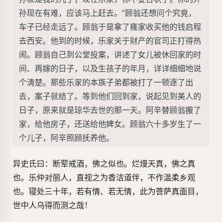
孙现在有难，应该马上赶去。”顾翁还想问个究竟，
车子已经走远了。顾翁于是拿了雍家收买他的钱启程
去西安。他到的时候，乐家关于财产的官司正打得热
闹。顾翁自己到公堂投案，讲述了女儿被休回家的时
间、再嫁的日子，以及生孩子的年月，详详细细地说
个清楚。那些乐家的本族子弟都被打了一顿逐了出
去，案子就结了。等到他们回到家，说起见到美人的
日子，原来就是琼华去世的那一天。阿辛替顾翁搬了
家，给他房子，还送给他婢女。顾翁六十多岁生了一
个儿子，阿辛照顾抚养他。
异史氏曰：断荤戒酒，佛之似也。烂熳天真，佛之真
也。乐仲对丽人，直视之为香洁道伴，不作温柔乡观
也。寝处三十年，若有情、若无情，此为菩萨真面目，
世中人乌得而测之哉！