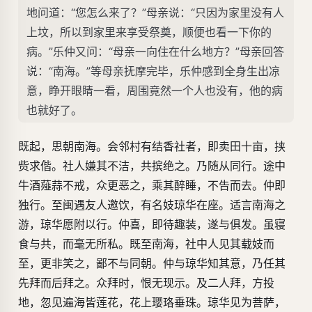
地问道：“您怎么来了？”母亲说：“只因为家里没有人
上坟，所以到家里来享受祭奠，顺便也看一下你的
病。”乐仲又问：“母亲一向住在什么地方？”母亲回答
说：“南海。”等母亲抚摩完毕，乐仲感到全身生出凉
意，睁开眼睛一看，周围竟然一个人也没有，他的病
也就好了。
既起，思朝南海。会邻村有结香社者，即卖田十亩，挟
赀求偕。社人嫌其不洁，共摈绝之。乃随从同行。途中
牛酒薤蒜不戒，众更恶之，乘其醉睡，不告而去。仲即
独行。至闽遇友人邀饮，有名妓琼华在座。适言南海之
游，琼华愿附以行。仲喜，即待趣装，遂与俱发。虽寝
食与共，而毫无所私。既至南海，社中人见其载妓而
至，更非笑之，鄙不与同朝。仲与琼华知其意，乃任其
先拜而后拜之。众拜时，恨无现示。及二人拜，方投
地，忽见遍海皆莲花，花上璎珞垂珠。琼华见为菩萨，