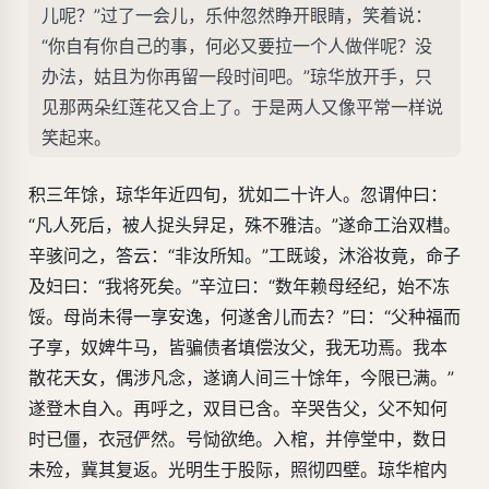
儿呢？”过了一会儿，乐仲忽然睁开眼睛，笑着说：
“你自有你自己的事，何必又要拉一个人做伴呢？没
办法，姑且为你再留一段时间吧。”琼华放开手，只
见那两朵红莲花又合上了。于是两人又像平常一样说
笑起来。
积三年馀，琼华年近四旬，犹如二十许人。忽谓仲曰：
“凡人死后，被人捉头舁足，殊不雅洁。”遂命工治双槥。
辛骇问之，答云：“非汝所知。”工既竣，沐浴妆竟，命子
及妇曰：“我将死矣。”辛泣曰：“数年赖母经纪，始不冻
馁。母尚未得一享安逸，何遂舍儿而去？”曰：“父种福而
子享，奴婢牛马，皆骗债者填偿汝父，我无功焉。我本
散花天女，偶涉凡念，遂谪人间三十馀年，今限已满。”
遂登木自入。再呼之，双目已含。辛哭告父，父不知何
时已僵，衣冠俨然。号恸欲绝。入棺，并停堂中，数日
未殓，冀其复返。光明生于股际，照彻四壁。琼华棺内