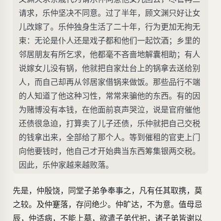
请求，乐仲坚决不同意。过了半年，顾文渊只好让女
儿改嫁了。乐仲独身生活了二十年，行为更加无拘无
束：无论是仆人还是戏子都和他们一起饮酒；乡里的
邻居朋友有所乞求，他都毫不吝啬地解囊相助；有人
说嫁女儿没有锅，他就把自家灶台上的锅拿去送给别
人，而自己却再从邻居家借锅来做饭。那些品行不端
的人知道了他这种习性，常常来骗他的东西。有的因
为赌博没有本钱，在他面前哀声哭泣，说是官府催他
还债很急迫，打算卖了儿子还债，乐仲就把自己交税
的钱拿出来，全部给了那个人。等到催租的官吏上门
向他要钱时，他自己才开始典当东西筹集银两交税。
因此，乐仲家越来越败落。
先是，仲殷饶，同堂子弟争奉事之，凡有任其取携，莫
之较。及仲蹇落，存问绝少。仲旷达，不为意。值母忌
辰，仲适病，不能上墓，欲遣子弟代祀，诸子弟皆谢以