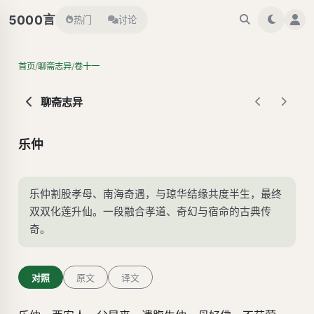
言
5000
热门
讨论
/
/
首页
聊斋志异
卷十一
聊斋志异
乐仲
乐仲割股孝母、南海奇遇，与琼华结缘共度半生，最终
双双化莲升仙。一段融合孝道、奇幻与宿命的古典传
奇。
对照
原文
译文