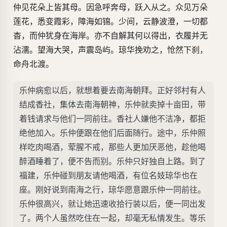
仲见花朵上皆其母。因急呼奔母，跃入从之。众见万朵
莲花，悉变霞彩，障海如锦。少间，云静波澄，一切都
杳，而仲犹身在海岸。亦不自解其何以得出，衣履并无
沾濡。望海大哭，声震岛屿。琼华挽劝之，怆然下刹，
命舟北渡。
乐仲病愈以后，就想着要去南海朝拜。正好邻村有人
结成香社，集体去南海朝神，乐仲就卖掉十亩田，带
着钱请求与他们一同前往。香社人嫌他不洁净，都拒
绝他加入。乐仲便跟在他们后面随行。途中，乐仲照
样吃肉喝酒，荤腥不戒，那些人更加厌恶他，趁他喝
醉酒睡着了，便不告而别。乐仲只好独自上路。到了
福建，乐仲碰到朋友请他喝酒，有位名妓琼华也在
座。刚好说到南海之行，琼华愿意跟乐仲一同前往。
乐仲很高兴，就让她迅速收拾行装以后，便一同出发
了。两个人虽然吃住在一起，却毫无私情发生。等乐