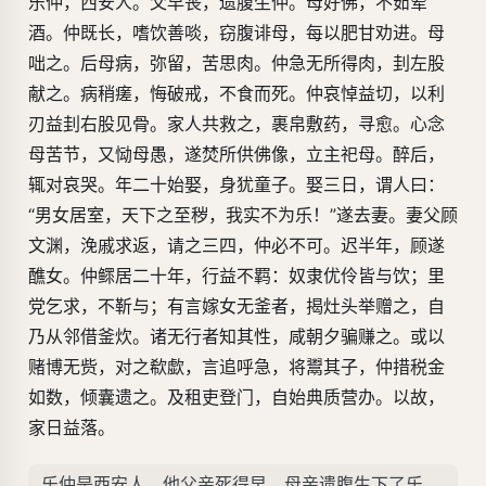
乐仲，西安人。父早丧，遗腹生仲。母好佛，不茹荤
酒。仲既长，嗜饮善啖，窃腹诽母，每以肥甘劝进。母
咄之。后母病，弥留，苦思肉。仲急无所得肉，刲左股
献之。病稍瘥，悔破戒，不食而死。仲哀悼益切，以利
刃益刲右股见骨。家人共救之，裹帛敷药，寻愈。心念
母苦节，又恸母愚，遂焚所供佛像，立主祀母。醉后，
辄对哀哭。年二十始娶，身犹童子。娶三日，谓人曰：
“男女居室，天下之至秽，我实不为乐！”遂去妻。妻父顾
文渊，浼戚求返，请之三四，仲必不可。迟半年，顾遂
醮女。仲鳏居二十年，行益不羁：奴隶优伶皆与饮；里
党乞求，不靳与；有言嫁女无釜者，揭灶头举赠之，自
乃从邻借釜炊。诸无行者知其性，咸朝夕骗赚之。或以
赌博无赀，对之欷歔，言追呼急，将鬻其子，仲措税金
如数，倾囊遗之。及租吏登门，自始典质营办。以故，
家日益落。
乐仲是西安人。他父亲死得早，母亲遗腹生下了乐