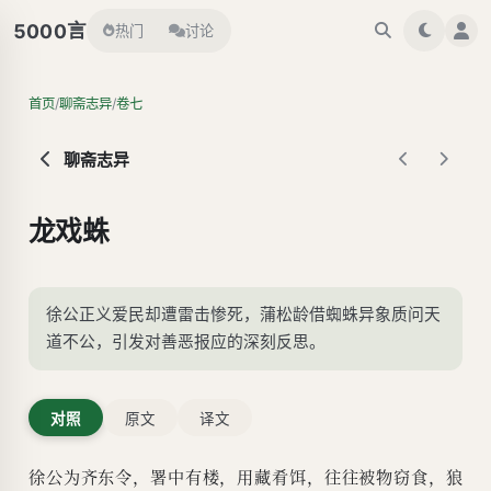
言
5000
热门
讨论
/
/
首页
聊斋志异
卷七
聊斋志异
龙戏蛛
徐公正义爱民却遭雷击惨死，蒲松龄借蜘蛛异象质问天
道不公，引发对善恶报应的深刻反思。
对照
原文
译文
徐公为齐东令，署中有楼，用藏肴饵，往往被物窃食，狼