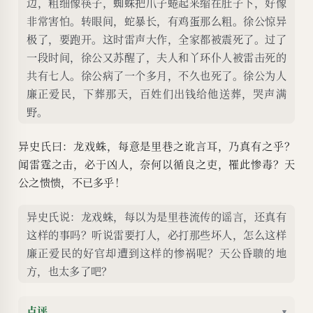
边，粗细像筷子，蜘蛛把爪子蜷起来缩在肚子下，好像
非常害怕。转眼间，蛇暴长，有鸡蛋那么粗。徐公惊异
极了，要跑开。这时雷声大作，全家都被震死了。过了
一段时间，徐公又苏醒了，夫人和丫环仆人被雷击死的
共有七人。徐公病了一个多月，不久也死了。徐公为人
廉正爱民，下葬那天，百姓们出钱给他送葬，哭声满
野。
异史氏曰：龙戏蛛，每意是里巷之讹言耳，乃真有之乎？
闻雷霆之击，必于凶人，奈何以循良之吏，罹此惨毒？天
公之愦愦，不已多乎！
异史氏说：龙戏蛛，每以为是里巷流传的谣言，还真有
这样的事吗？听说雷要打人，必打那些坏人，怎么这样
廉正爱民的好官却遭到这样的惨祸呢？天公昏聩的地
方，也太多了吧？
点评
▾