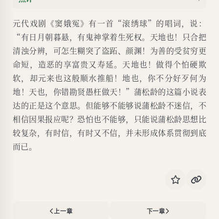
元代戏剧《窦娥冤》有一首“滚绣球”的唱词，说：
“有日月朝暮悬，有鬼神掌着生死权。天地也！只合把
清浊分辨，可怎生糊突了盗跖、颜渊！为善的受贫穷更
命短，造恶的享富贵又寿延。天地也！做得个怕硬欺
软，却元来也这般顺水推船！地也，你不分好歹何为
地！天也，你错勘贤愚枉做天！”蒲松龄的这篇小说表
达的正是这个意思。但能够不能够说蒲松龄不迷信，不
相信因果报应呢？恐怕也不能够，只能说蒲松龄思想比
较复杂，有时信，有时又不信，并未形成体系贯彻到底
而已。
上一章
下一章