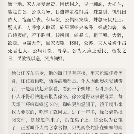
籍于地。家人屡受谯责，因伏伺之，见一蜘蛛，大如斗，
骇走白公。公以为异，日遣婢辈投饵焉。蛛益驯，饥辄出
依人，饱而后去。积年馀，公偶阅案牍，蛛忽来伏几上。
疑其饥，方呼家人取饵，旋见两蛇夹蛛卧，细裁如箸，蛛
爪踡腹缩，若不胜惧。转瞬间，蛇暴长，粗于卵。大骇，
欲走。巨霆大作，阖家震毙。移时，公苏，夫人及婢仆击
死者七人。公病月馀，寻卒。公为人廉正爱民，柩发之
日，民敛钱以送，哭声满野。
徐公任齐东县令，他的衙门里有座楼，用来贮藏佳肴美
食，往往被偷吃，洒得满地都是。仆人因此屡次受到责
罚，于是埋伏起来察看，看到一个蜘蛛，有斗那么大，
仆人吓得赶快跑去报告徐公。徐公觉得这事很奇异，每
天派丫环给蜘蛛送吃的。蜘蛛更加温驯了，饿了就出来
找人要吃的，吃饱了就回去。过了一年多，徐公偶然批
阅文件，蜘蛛忽然来了，趴在桌子上。徐公以为它饿
了，正要叫仆人给它拿食物，只见两条蛇卧在蜘蛛的两