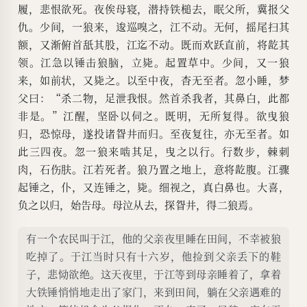
履，悲恨欲死。夜俟母寝，潜持铁槌去，眠父所，冀报父
仇。少间，一狼来，逡巡嗅之，江不动。无何，摇尾扫其
额，又渐俯首舐其股，江迄不动。既而欢跃直前，将龁其
领。江急以锤击狼脑，立毙。起置草中。少间，又一狼
来，如前状，又毙之。以至中夜，杳无至者。忽小睡，梦
父曰：“杀二物，足泄我恨。然首杀我者，其鼻白，此都
非是。”江醒，坚卧以伺之。既明，无所复得。欲曳狼
归，恐惊母，遂投诸眢井而归。至夜复往，亦无至者。如
此三四夜。忽一狼来啮其足，曳之以行。行数步，棘刺
肉，石伤肤。江若死者。狼乃置之地上，意将龁腹。江骤
起锤之，仆，又连锤之，毙。细视之，真白鼻也。大喜，
负之以归，始告母。母泣从去，探眢井，得二狼焉。
有一个农民叫于江，他的父亲夜里睡在田间，不幸被狼
吃掉了。于江当时只有十六岁，他捡到父亲丢下的鞋
子，悲恸欲绝。这天夜里，于江等到母亲睡着了，拿着
大铁锤悄悄地走出了家门，来到田间，躺在父亲遇难的