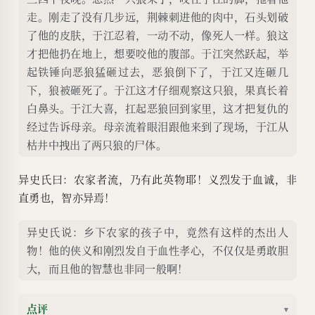
走。刚走了没有几步远，荆棘刺进他的肉中，石头划破
了他的皮肤，于江忍着，一动不动，像死人一样。狼这
才把他扔在地上，想要咬他的腹部。于江突然跃起，举
起铁锤向恶狼猛砸过去，恶狼倒下了，于江又连砸几
下，狼被砸死了。于江这才仔细观察这只狼，果真长着
白鼻头。于江大喜，扛起恶狼回到家里，这才把复仇的
经过告诉母亲。母亲流着眼泪跟他来到了现场，于江从
枯井中拽出了两只狼的尸体。
异史氏曰：农家者流，乃有此英物耶！义烈发于血诚，非
直勇也，智亦异焉！
异史氏说：乡下农家的孩子中，竟然有这样的杰出人
物！他的侠义和刚烈发自于血性孝心，不仅仅是勇敢胆
大，而且他的智慧也非同一般啊！
点评
▾