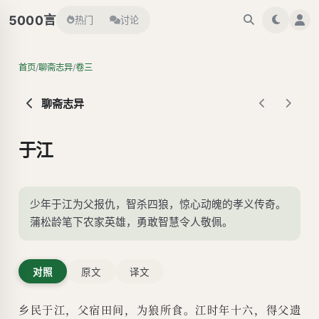
言
5000
热门
讨论
/
/
首页
聊斋志异
卷三
聊斋志异
于江
少年于江为父报仇，智杀四狼，惊心动魄的孝义传奇。
蒲松龄笔下农家英雄，勇敢智慧令人敬佩。
对照
原文
译文
乡民于江，父宿田间，为狼所食。江时年十六，得父遗