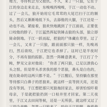
地方，等待机会为父报仇。不久，来了一只狼，它在于
江的身边走来走去，东嗅嗅西嗅嗅，于江一动也不动。
过了一会儿，狼开始用它毛茸茸的大尾巴扫于江的额
头，然后又渐渐地低下头，去舔他的大腿，于江还是一
动也不动。紧接着，狼欢快地跳到了于江面前，正要张
口咬他的脖子。于江猛然挥起铁锤击狼的头部，狼立即
毙命倒地。于江一跃而起，把狼的尸体藏在草里。过了
一会儿，又来了一只狼，跟前面那只狼一样，先嗅再
扫，然后欲咬，于江把它也杀掉了。这时已是半夜时
分，不再有狼的踪影。忽然一阵睡意袭来，于江打了个
盹，梦见父亲对他说：“你杀了两只狼，已足以泄我心
头之恨。但是带头杀害我的那个恶狼，鼻头是白色的，
现在毙命的这两只都不是。”于江醒后，坚持躺在那里
等待那只白鼻子的恶狼来。就这样一直等到天亮，还是
没有等到。于江想把那只死狼拖回家去，却害怕惊吓着
母亲，于是就把狼扔到一口枯井里才回家。第二天夜
里，于江又去田间等候，还是一无所获。就这样又过了
三四个夜晚。忽然一只狼来了，咬住于江的脚，拖着他