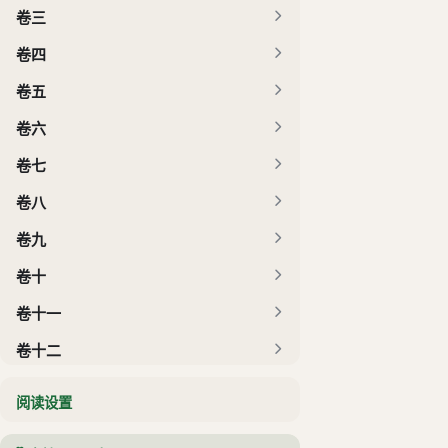
卷三
卷四
卷五
卷六
卷七
卷八
卷九
卷十
卷十一
卷十二
阅读设置