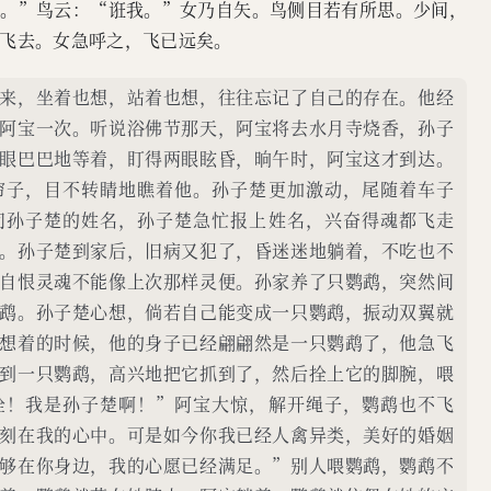
从。”鸟云：“诳我。”女乃自矢。鸟侧目若有所思。少间，
飞去。女急呼之，飞已远矣。
来，坐着也想，站着也想，往往忘记了自己的存在。他经
阿宝一次。听说浴佛节那天，阿宝将去水月寺烧香，孙子
眼巴巴地等着，盯得两眼眩昏，晌午时，阿宝这才到达。
帘子，目不转睛地瞧着他。孙子楚更加激动，尾随着车子
问孙子楚的姓名，孙子楚急忙报上姓名，兴奋得魂都飞走
。孙子楚到家后，旧病又犯了，昏迷迷地躺着，不吃也不
自恨灵魂不能像上次那样灵便。孙家养了只鹦鹉，突然间
鹉。孙子楚心想，倘若自己能变成一只鹦鹉，振动双翼就
想着的时候，他的身子已经翩翩然是一只鹦鹉了，他急飞
到一只鹦鹉，高兴地把它抓到了，然后拴上它的脚腕，喂
拴！我是孙子楚啊！”阿宝大惊，解开绳子，鹦鹉也不飞
刻在我的心中。可是如今你我已经人禽异类，美好的婚姻
够在你身边，我的心愿已经满足。”别人喂鹦鹉，鹦鹉不