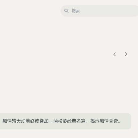
，痴情感天动地终成眷属。蒲松龄经典名篇，揭示痴情真谛。