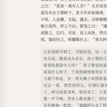
之曰：“莫欲一观可人否？”生亦知
遥见有女子憩树下，恶少年环如墙堵
少顷，人益稠，女起，遽去。众情颠
痴立故所，呼之不应。群曳之曰：“
或挽之，以归。至家，直上床卧，终
效。强拍问之，则矇眬应云：“我在阿
正好清明节到了，当地民俗，这一天
在后面，随意品头论足。孙子楚的几
看看你那意中人吗？”孙子楚也知道
底是什么样子，于是很痛快地答应下
大树下休息，有一帮无赖子弟围着看
过去一看，果然是阿宝。仔细打量
了，阿宝站起身来，很快走了。大家
楚一声不响。等众人都走散了，回过
友们拽他一把说：“魂随阿宝去了吗