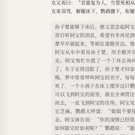
女又祝曰：“君能复为人，当誓死相
女束双弯，解履床下，鹦鹉骤下，衔履
孙子楚能够下床后，便又思念起阿宝
常打听阿宝的消息，希望有幸再见到
楚早早就起来，等候在道路旁边。他
阿宝从车中看见孙子楚，用手掀开
走。阿宝匆忙中派了一个丫环去询
了。车子走得没影了，孙子楚才回家
喝，梦中常常呼叫阿宝的名字。每每
死了，一个小孩子在床上摆弄这只鹦
可以飞到阿宝的屋里，就在全神贯注
而去，一直飞到阿宝的住所。阿宝见
它芝麻。鹦鹉大呼道：“姐姐不要
走。阿宝祷告说：“你的深情已经铭
如何能完好如初呢？”鹦鹉说：“能