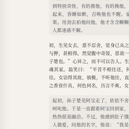
到特别奇怪，有的推他，有的挽他，
起来，昏睡如醉，召唤他也不醒。
果。用劲去拍他问他，他才含含糊糊
人都迷惑不解。
初，生见女去，意不忍舍，觉身已从
与狎，甚相得。然觉腹中奇馁，思欲
子楚也。”心异之，而不可以告人。
魂其家。翁笑曰：“平昔不相往还，
往。女诘得其故，骇极，不听他往，
之香奁什具，何色何名，历言不爽。女
起初，孙子楚见阿宝走了，依依不舍
呵叱他。于是一直跟着阿宝回到家，
热热很是融洽。不过，他感到肚子饿
人做爱，问他的名字，他说：“我是