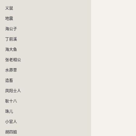
义鼠
地震
海公子
丁前溪
海大鱼
张老相公
水莽草
造畜
凤阳士人
耿十八
珠儿
小官人
胡四姐