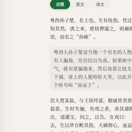
对照
原文
译文
粤西孙子楚，名士也。生有枝指。性
知其然，诱之来，使妓狎逼之，则赪
语，而名之“孙痴”。
粤西人孙子楚是当地一个有名的人物
有人骗他，往往信以为真。如果座中
气，就有意骗他来，然后故意让妓女
下滴。席上的人便哈哈大笑，以此开
个绰号叫“孙呆子”。
邑大贾某翁，与王侯埒富，姻戚皆贵
翁意。生时失俪，有戏之者，劝其通
出，适遇宝，问之，以告。女戏曰：
去，生以斧自断其指，大痛彻心，血