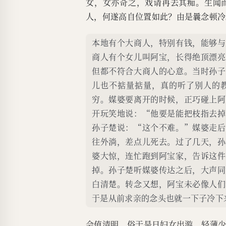
女，女亦奇之，戏请再去其痴。生闻
人，何遂高自位置如此？由是曩念顿冷
本地有个大商人，特别有钱，能够与
商人有个女儿叫阿宝，长得绝顶漂亮
但都不符合大商人的心意。当时孙子
儿也不掂量掂量，真的听了别人的
穷。媒婆要离开的时候，正巧碰上阿
开玩笑地说：“他要是能把枝指去掉
孙子楚说：“这个不难。”媒婆走后
往外淌，差点儿死去。过了几天，孙
婆大惊，连忙跑到阿宝家，告诉这件
掉。孙子楚听媒婆传达之后，大声同
白清楚。转念又想，阿宝未必像人们
于是从前求亲的念头也就一下子冷下
会值清明，俗于是日妇女出游，轻薄