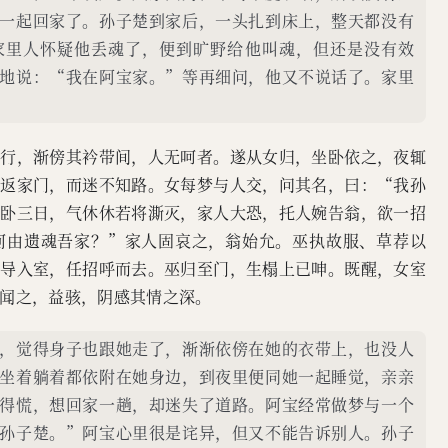
一起回家了。孙子楚到家后，一头扎到床上，整天都没有
家里人怀疑他丢魂了，便到旷野给他叫魂，但还是没有效
地说：“我在阿宝家。”等再细问，他又不说话了。家里
之行，渐傍其衿带间，人无呵者。遂从女归，坐卧依之，夜辄
一返家门，而迷不知路。女每梦与人交，问其名，曰：“我孙
生卧三日，气休休若将澌灭，家人大恐，托人婉告翁，欲一招
何由遗魂吾家？”家人固哀之，翁始允。巫执故服、草荐以
直导入室，任招呼而去。巫归至门，生榻上已呻。既醒，女室
闻之，益骇，阴感其情之深。
，觉得身子也跟她走了，渐渐依傍在她的衣带上，也没人
坐着躺着都依附在她身边，到夜里便同她一起睡觉，亲亲
得慌，想回家一趟，却迷失了道路。阿宝经常做梦与一个
孙子楚。”阿宝心里很是诧异，但又不能告诉别人。孙子