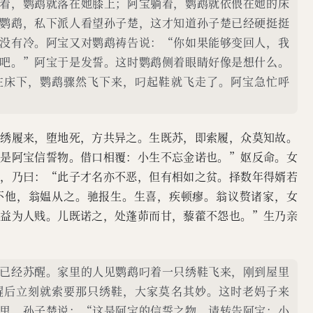
着，鹦鹉就落在她膝上；阿宝躺着，鹦鹉就依偎在她的床
鹦鹉，私下派人看望孙子楚，这才知道孙子楚已经硬挺挺
没有冷。阿宝又对鹦鹉祷告说：“你如果能够变回人，我
吧。”阿宝于是发誓。这时鹦鹉侧着眼睛好像是想什么。
在床下，鹦鹉骤然飞下来，叼起鞋就飞走了。阿宝急忙呼
衔绣履来，堕地死，方共异之。生既苏，即索履，众莫知故。
“是阿宝信誓物。借口相覆：小生不忘金诺也。”妪反命。女
确，乃曰：“此子才名亦不恶，但有相如之贫。择数年得婿若
不他，翁媪从之。驰报生。生喜，疾顿瘳。翁议赘诸家，女
久益为人贱。儿既诺之，处蓬茆而甘，藜藿不怨也。”生乃亲
已经苏醒。家里的人见鹦鹉叼着一只绣鞋飞来，刚到屋里
醒后立刻就索要那只绣鞋，大家莫名其妙。这时老妈子来
里。孙子楚说：“这是阿宝的信誓之物。请转告阿宝：小