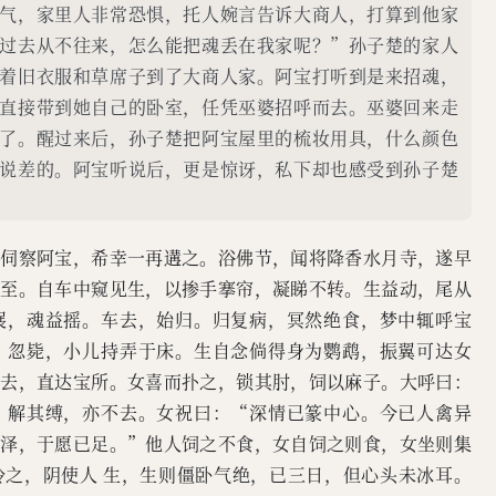
气，家里人非常恐惧，托人婉言告诉大商人，打算到他家
过去从不往来，怎么能把魂丢在我家呢？”孙子楚的家人
着旧衣服和草席子到了大商人家。阿宝打听到是来招魂，
直接带到她自己的卧室，任凭巫婆招呼而去。巫婆回来走
了。醒过来后，孙子楚把阿宝屋里的梳妆用具，什么颜色
说差的。阿宝听说后，更是惊讶，私下却也感受到孙子楚
每伺察阿宝，希幸一再遘之。浴佛节，闻将降香水月寺，遂早
始至。自车中窥见生，以掺手搴帘，凝睇不转。生益动，尾从
展，魂益摇。车去，始归。归复病，冥然绝食，梦中辄呼宝
，忽毙，小儿持弄于床。生自念倘得身为鹦鹉，振翼可达女
而去，直达宝所。女喜而扑之，锁其肘，饲以麻子。大呼曰：
，解其缚，亦不去。女祝曰：“深情已篆中心。今已人禽异
芳泽，于愿已足。”他人饲之不食，女自饲之则食，女坐则集
怜之，阴使人 生，生则僵卧气绝，已三日，但心头未冰耳。