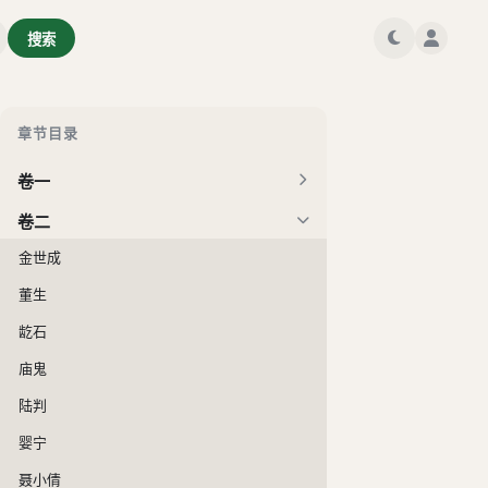
搜索
章节目录
卷一
卷二
金世成
董生
龁石
庙鬼
陆判
婴宁
聂小倩