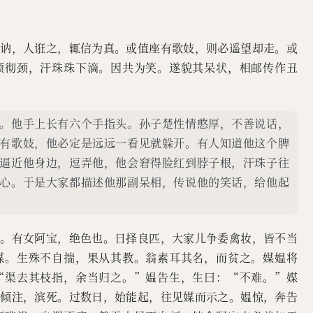
迂讷，人诳之，辄信为真。或值座有歌妓，则必遥望却走。或
颜彻颈，汗珠珠下滴。因共为笑。遂貌其呆状，相邮传作丑
。他手上长有六个手指头。孙子楚性情憨厚，不善说话，
有歌妓，他必定是远远一看见就躲开。有人知道他这个脾
逼近他身边，逗弄他，他会窘得脸红到脖子根，汗珠子往
心。于是大家都描述他那副呆相，传说他的笑话，给他起
胄。有女阿宝，绝色也。日择良匹，大家儿争委禽妆，皆不当
媒。生殊不自揣，果从其教。翁素耳其名，而贫之。媒媪将
“渠去其枝指，余当归之。”媪告生，生曰：“不难。”媒
益倾注，滨死。过数日，始能起，往见媒而示之。媪惊，奔告