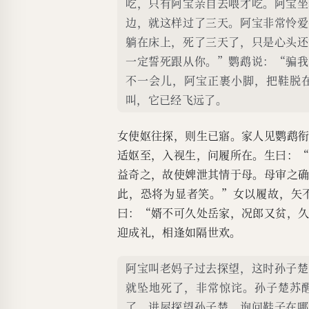
吃，只有阿宝亲自去喂才吃。阿宝坐
边，就这样过了三天。阿宝非常怜爱
躺在床上，死了三天了，只是心头还
一定誓死跟从你。”鹦鹉说：“骗我
不一会儿，阿宝正裹小脚，把鞋脱
叫，它已经飞远了。
女使妪往探，则生已寤。家人见鹦鹉
适妪至，入视生，问履所在。生曰：
益奇之，故使婢泄其情于母。母审之
此，恐将为显者笑。”女以履故，矢
曰：“婿不可久处岳家，况郎又贫，
迎成礼，相逢如隔世欢。
阿宝叫老妈子过去探望，这时孙子楚
就坠地死了，非常惊诧。孙子楚苏
了，进屋探望孙子楚，询问鞋子在哪