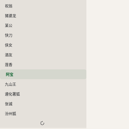
祝翁
猪婆龙
某公
快刀
侠女
酒友
莲香
阿宝
九山王
遵化署狐
张诚
汾州狐