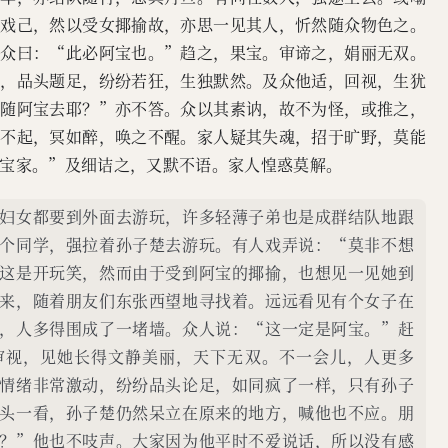
其戏己，然以受女揶揄故，亦思一见其人，忻然随众物色之。
。众曰：“此必阿宝也。”趋之，果宝。审谛之，娟丽无双。
倒，品头题足，纷纷若狂，生独默然。及众他适，回视，生犹
魂随阿宝去耶？”亦不答。众以其素讷，故不为怪，或推之，
日不起，冥如醉，唤之不醒。家人疑其失魂，招于旷野，莫能
宝家。”及细诘之，又默不语。家人惶惑莫解。
妇女都要到外面去游玩，许多轻薄子弟也是成群结队地跟
个同学，强拉着孙子楚去游玩。有人戏弄说：“莫非不想
这是开玩笑，然而由于受到阿宝的揶揄，也想见一见她到
来，随着朋友们东张西望地寻找着。远远看见有个女子在
，人多得围成了一堵墙。众人说：“这一定是阿宝。”赶
审视，见她长得文静美丽，天下无双。不一会儿，人更多
情绪非常激动，纷纷品头论足，如同疯了一样，只有孙子
头一看，孙子楚仍然呆立在原来的地方，喊他也不应。朋
？”他也不吱声。大家因为他平时不爱说话，所以没有感