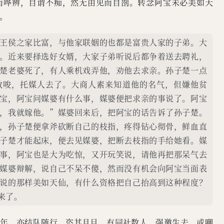
而哗辨，自谓不痴，然无由见而自剖。转念阿宝未必美如天
。
王侯之家比富，与他家联姻的也都是富贵人家的子弟。大
。近来要择选好女婿，大家子弟听说后都争着送去聘礼，
楚老婆死了，有人乘机戏弄他，劝他去求亲。孙子楚一点
教唆，托媒人去了。大商人素来知道他的名气，但嫌他贫
宝，阿宝问媒婆有什么事，媒婆便把求亲的事说了。阿宝
，我就嫁他。”媒婆回来后，把阿宝的话告诉了孙子楚。
，孙子楚便拿斧砍断自己的枝指，疼得钻心彻骨，鲜血直
子楚才能起床，便去见媒婆，把断去枝指的手给她看。媒
事，阿宝也是大为吃惊，又开玩笑说，请他再把那呆气去
媒婆辩解，说自己不呆不傻，然而没有机会向阿宝当面表
说的那样美如天仙，有什么资格把自己抬高到这种程度？
来了。
少年，亦结队随行，恣其月旦。有同社数人，强邀生去。或嘲