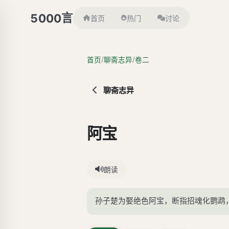
言
5000
首页
热门
讨论
/
/
首页
聊斋志异
卷二
聊斋志异
阿宝
朗读
孙子楚为娶绝色阿宝，断指招魂化鹦鹉