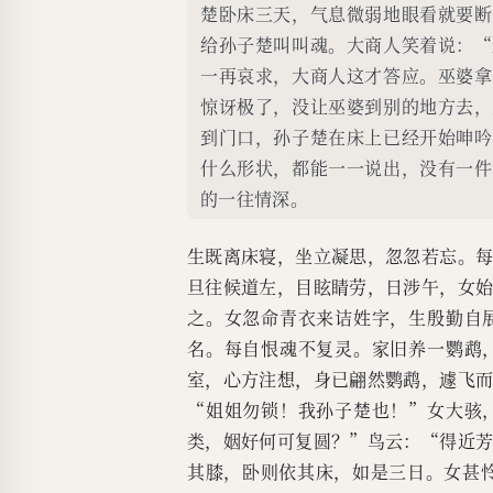
楚卧床三天，气息微弱地眼看就要断
给孙子楚叫叫魂。大商人笑着说：“
一再哀求，大商人这才答应。巫婆拿
惊讶极了，没让巫婆到别的地方去，
到门口，孙子楚在床上已经开始呻吟
什么形状，都能一一说出，没有一件
的一往情深。
生既离床寝，坐立凝思，忽忽若忘。
旦往候道左，目眩睛劳，日涉午，女
之。女忽命青衣来诘姓字，生殷勤自
名。每自恨魂不复灵。家旧养一鹦鹉
室，心方注想，身已翩然鹦鹉，遽飞
“姐姐勿锁！我孙子楚也！”女大骇
类，姻好何可复圆？”鸟云：“得近
其膝，卧则依其床，如是三日。女甚