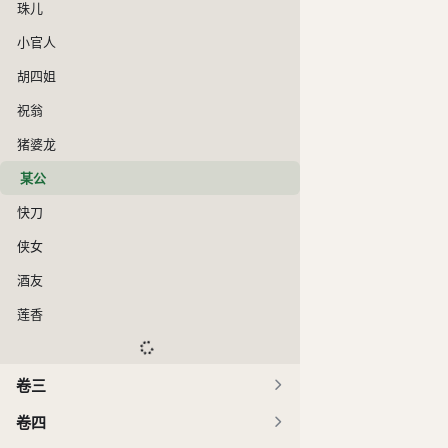
珠儿
小官人
胡四姐
祝翁
猪婆龙
某公
快刀
侠女
酒友
莲香
卷三
卷四