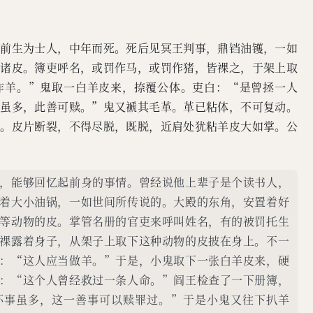
言前生为士人，中年而死。死后见冥王判事，鼎铛油镬，一如
马诸皮。簿吏呼名，或罚作马，或罚作猪，皆裸之，于架上取
作羊。”鬼取一白羊皮来，捺覆公体。吏白：“是曾拯一人
恶虽多，此善可赎。”鬼又褫其毛革。革已粘体，不可复动。
状。皮片断裂，不得尽脱，既脱，近肩处犹粘羊皮大如掌。公
，能够回忆起前身的事情。曾经说他上辈子是个读书人，
着大小油锅，一如世间所传说的。大殿的东角，安置着好
等动物的皮。掌管名册的官吏来呼叫姓名，有的被罚托生
裸露着身子，从架子上取下这种动物的皮披在身上。不一
：“这人应当做羊。”于是，小鬼取下一张白羊皮来，硬
：“这个人曾经救过一条人命。”阎王检查了一下册簿，
坏事虽多，这一善事可以赎罪过。”于是小鬼又往下扒羊