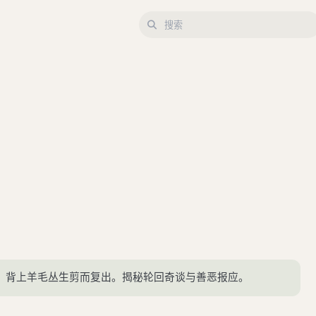
，背上羊毛丛生剪而复出。揭秘轮回奇谈与善恶报应。