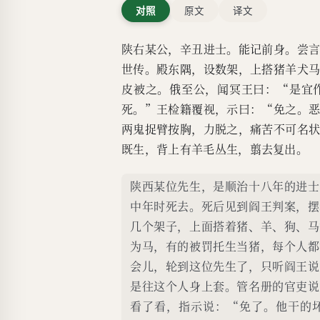
对照
原文
译文
陕右某公，辛丑进士。能记前身。尝
世传。殿东隅，设数架，上搭猪羊犬
皮被之。俄至公，闻冥王曰：“是宜
死。”王检籍覆视，示曰：“免之。
两鬼捉臂按胸，力脱之，痛苦不可名
既生，背上有羊毛丛生，翦去复出。
陕西某位先生，是顺治十八年的进士
中年时死去。死后见到阎王判案，摆
几个架子，上面搭着猪、羊、狗、马
为马，有的被罚托生当猪，每个人都
会儿，轮到这位先生了，只听阎王说
是往这个人身上套。管名册的官吏说
看了看，指示说：“免了。他干的