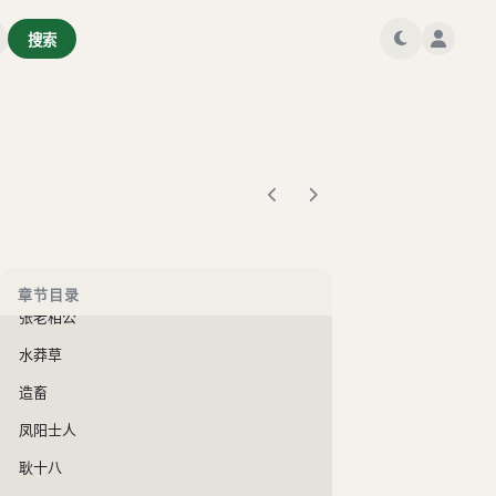
陆判
搜索
婴宁
聂小倩
义鼠
地震
海公子
丁前溪
海大鱼
章节目录
张老相公
水莽草
造畜
凤阳士人
耿十八