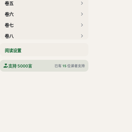
卷五
卷六
卷七
卷八
卷九
阅读设置
卷十
支持 5000言
已有
15
位读者支持
卷十一
卷十二