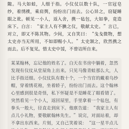
陬。马大如蛙，人细于指。小仪仗以数十队，一官冠皂
纱，着绣襆，乘肩舆，纷纷出门而去。公心异之，窃疑睡
眼之讹。顿见一小人，返入舍，携一毡包，大如拳，竟造
床下。白言：“家主人有不腆之仪，敬献太史。”言已，
对立，即又不陈其物。少间，又自笑曰：“戋戋微物，想
太史亦当无所用，不如即赐小人。”太史颔之，欣然携之
而去。后不复见。惜太史中馁，不曾诘所自来。
某某翰林，忘记他的姓名了。白天在书房中躺着，忽然
发现有仪仗从堂屋角上出来。只见马像青蛙那么大，人
比手指还细。小仪仗队有数十个，一个当官的戴着乌纱
帽，穿着绣花袍，坐着轿子，纷纷出门而去。这个翰林
心里感到很是奇怪，私下怀疑是不是睡花了眼看错了。
突然看见一个小人，返回屋里，手里拿着一个毡包，有
拳头一般大，径直走到床下。他禀告道：“我家主人有
点儿小礼物，要敬献翰林先生。”说完，对面站着，却
不拿出东西来。片刻，又自己笑着说：“这一星半点儿