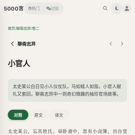
言
5000
热门
讨论
/
/
首页
聊斋志异
卷二
聊斋志异
小官人
太史某公白日见小人仪仗队，马如蛙人如指，小官人献
礼又索回，聊斋志异中一则奇幻微趣的袖珍官场故事。
对照
原文
译文
太史某公，忘其姓氏。昼卧斋中，忽有小卤簿，出自堂