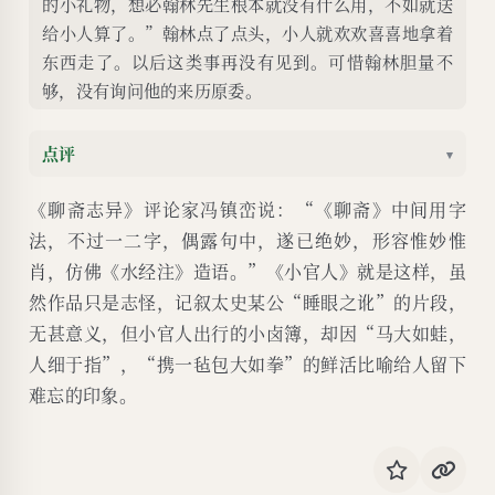
的小礼物，想必翰林先生根本就没有什么用，不如就送
给小人算了。”翰林点了点头，小人就欢欢喜喜地拿着
东西走了。以后这类事再没有见到。可惜翰林胆量不
够，没有询问他的来历原委。
点评
▾
《聊斋志异》评论家冯镇峦说：“《聊斋》中间用字
法，不过一二字，偶露句中，遂已绝妙，形容惟妙惟
肖，仿佛《水经注》造语。”《小官人》就是这样，虽
然作品只是志怪，记叙太史某公“睡眼之讹”的片段，
无甚意义，但小官人出行的小卤簿，却因“马大如蛙，
人细于指”，“携一毡包大如拳”的鲜活比喻给人留下
难忘的印象。