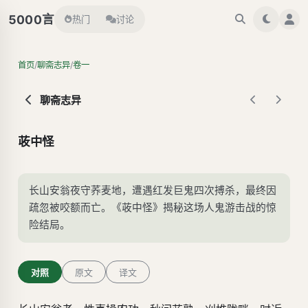
言
5000
热门
讨论
/
/
首页
聊斋志异
卷一
聊斋志异
荍中怪
长山安翁夜守荞麦地，遭遇红发巨鬼四次搏杀，最终因
疏忽被咬额而亡。《荍中怪》揭秘这场人鬼游击战的惊
险结局。
对照
原文
译文