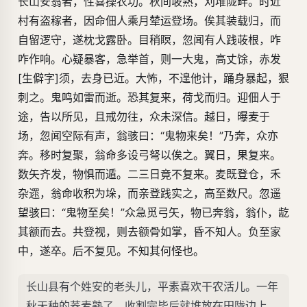
长山安翁者，性喜操农功。秋间荍熟，刈堆陇畔。时近
村有盗稼者，因命佃人乘月辇运登场。俟其装载归，而
自留逻守，遂枕戈露卧。目稍瞑，忽闻有人践荍根，咋
咋作响。心疑暴客，急举首，则一大鬼，高丈馀，赤发
[生僻字]须，去身已近。大怖，不遑他计，踊身暴起，狠
刺之。鬼鸣如雷而逝。恐其复来，荷戈而归。迎佃人于
途，告以所见，且戒勿往，众未深信。越日，曝麦于
场，忽闻空际有声，翁骇曰：“鬼物来矣！”乃奔，众亦
奔。移时复聚，翁命多设弓弩以俟之。翼日，果复来。
数矢齐发，物惧而遁。二三日竟不复来。麦既登仓，禾
杂遝，翁命收积为垛，而亲登践实之，高至数尺。忽遥
望骇曰：“鬼物至矣！”众急觅弓矢，物已奔翁，翁仆，龁
其额而去。共登视，则去额骨如掌，昏不知人。负至家
中，遂卒。后不复见。不知其何怪也。
长山县有个姓安的老头儿，平素喜欢干农活儿。一年
秋天种的荞麦熟了，收割完毕后就堆放在田陇边上。