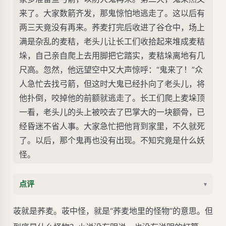
来了。大家数箭齐发，那鬼惊怕地逃走了。这以后有
两三天竟没有再来。荞麦打完后收进了谷仓中，场上
满是杂乱的麦秸，老头儿让长工们收拾起来堆成麦秸
垛，自己亲自爬上去用脚把它踏实，麦秸垛离地有几
尺高。忽然，他远望空中又大声惊呼：“鬼来了！”众
人急忙去找弓箭，但这时大鬼已经扑向了老头儿，将
他扑倒，咬掉他的前额就逃走了。长工们爬上麦垛顶
一看，老头儿的头上被咬去了巴掌大的一块额骨，已
经昏迷不省人事。大家急忙把他背到家里，不久就死
了。以后，那个鬼再也没有出现。不知究竟是什么妖
怪。
点评
▾
荍就是荞麦。荍中怪，就是“荞麦地里的怪物”的意思。但