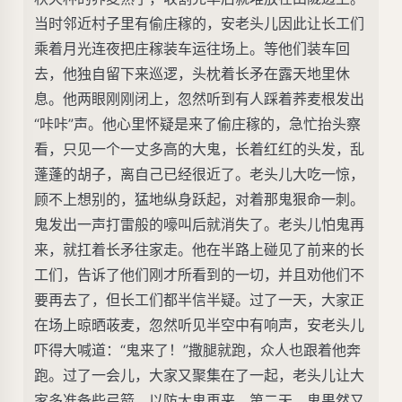
当时邻近村子里有偷庄稼的，安老头儿因此让长工们
乘着月光连夜把庄稼装车运往场上。等他们装车回
去，他独自留下来巡逻，头枕着长矛在露天地里休
息。他两眼刚刚闭上，忽然听到有人踩着荞麦根发出
“咔咔”声。他心里怀疑是来了偷庄稼的，急忙抬头察
看，只见一个一丈多高的大鬼，长着红红的头发，乱
蓬蓬的胡子，离自己已经很近了。老头儿大吃一惊，
顾不上想别的，猛地纵身跃起，对着那鬼狠命一刺。
鬼发出一声打雷般的嚎叫后就消失了。老头儿怕鬼再
来，就扛着长矛往家走。他在半路上碰见了前来的长
工们，告诉了他们刚才所看到的一切，并且劝他们不
要再去了，但长工们都半信半疑。过了一天，大家正
在场上晾晒荍麦，忽然听见半空中有响声，安老头儿
吓得大喊道：“鬼来了！”撒腿就跑，众人也跟着他奔
跑。过了一会儿，大家又聚集在了一起，老头儿让大
家多准备些弓箭，以防大鬼再来。第二天，鬼果然又